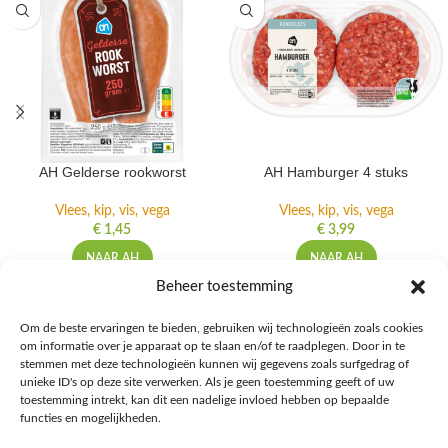
AH Gelderse rookworst
AH Hamburger 4 stuks
Vlees, kip, vis, vega
Vlees, kip, vis, vega
€
1,45
€
3,99
NAAR AH
NAAR AH
Beheer toestemming
Om de beste ervaringen te bieden, gebruiken wij technologieën zoals cookies
om informatie over je apparaat op te slaan en/of te raadplegen. Door in te
Ontdek de beste keto-vriendelijke keuzes van Albert Heijn, verrijk je
stemmen met deze technologieën kunnen wij gegevens zoals surfgedrag of
kennis met onze diepgaande blogs over het keto-dieet, en deel jouw
unieke ID's op deze site verwerken. Als je geen toestemming geeft of uw
favoriete keto recepten in onze bruisende online gemeenschap!
toestemming intrekt, kan dit een nadelige invloed hebben op bepaalde
functies en mogelijkheden.
RECENT BLOG BERICHTEN