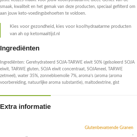
juiste keuzes maakt voor jouw koolhydraatarme dieet. Geniet van de
smaak, kwaliteit en het gemak van deze producten, speciaal gefilterd om
aan jouw keto-voedingsbehoeften te voldoen.
Kies voor gezondheid, kies voor koolhydraatarme producten
van ah op ketomaaltijd.nl
Ingrediënten
Ingrediënten: Gerehydrateerd SOJA-TARWE eiwit 50% (geïsoleerd SOJA
eiwit, TARWE gluten, SOJA eiwit concentraat, SOJAmeel, TARWE
zetmeel), water 35%, zonnebloemolie 7%, aroma’s (aroma (aroma
voorbereiding, natuurlijke aroma substantie), maltodextrine, gist
Extra informatie
Glutenbevattende Granen
,