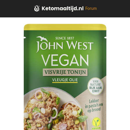
Forum
Home
Vlees, kip, vis, vega