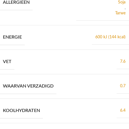
ALLERGIEËN
Soja
,
Tarwe
ENERGIE
600 kJ (144 kcal)
VET
7.6
WAARVAN VERZADIGD
0.7
KOOLHYDRATEN
6.4