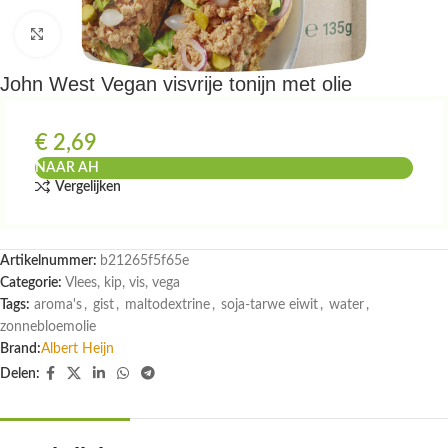
Klik om te vergroten
John West Vegan visvrije tonijn met olie
€
2,69
NAAR AH
Vergelijken
Artikelnummer:
b21265f5f65e
Categorie:
Vlees, kip, vis, vega
Tags:
aroma's
,
gist
,
maltodextrine
,
soja-tarwe eiwit
,
water
,
zonnebloemolie
Brand:
Albert Heijn
Delen: