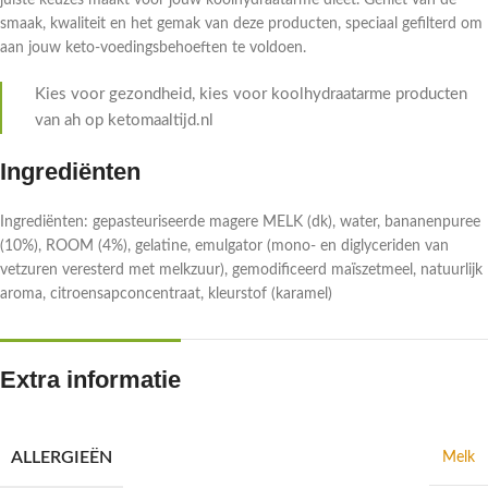
juiste keuzes maakt voor jouw koolhydraatarme dieet. Geniet van de
smaak, kwaliteit en het gemak van deze producten, speciaal gefilterd om
aan jouw keto-voedingsbehoeften te voldoen.
Kies voor gezondheid, kies voor koolhydraatarme producten
van ah op ketomaaltijd.nl
Ingrediënten
Ingrediënten: gepasteuriseerde magere MELK (dk), water, bananenpuree
(10%), ROOM (4%), gelatine, emulgator (mono- en diglyceriden van
vetzuren veresterd met melkzuur), gemodificeerd maïszetmeel, natuurlijk
aroma, citroensapconcentraat, kleurstof (karamel)
Extra informatie
ALLERGIEËN
Melk