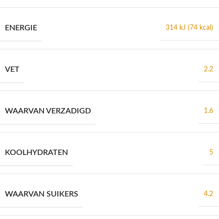
ENERGIE
314 kJ (74 kcal)
VET
2.2
WAARVAN VERZADIGD
1.6
KOOLHYDRATEN
5
WAARVAN SUIKERS
4.2