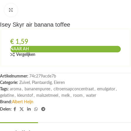
Klik om te vergroten
Isey Skyr air banana toffee
€
1,59
NAAR AH
Vergelijken
Artikelnummer:
74c279acde7b
Categorie:
Zuivel, Plantaardig, Eieren
Tags:
aroma
,
bananenpuree
,
citroensapconcentraat
,
emulgator
,
gelatine
,
kleurstof
,
maïszetmeel
,
melk
,
room
,
water
Brand:
Albert Heijn
Delen: