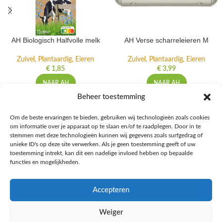
AH Biologisch Halfvolle melk
AH Verse scharreleieren M
Zuivel, Plantaardig, Eieren
Zuivel, Plantaardig, Eieren
€
1,85
€
3,99
NAAR AH
NAAR AH
Beheer toestemming
Om de beste ervaringen te bieden, gebruiken wij technologieën zoals cookies
om informatie over je apparaat op te slaan en/of te raadplegen. Door in te
Ontdek de beste keto-vriendelijke keuzes van Albert Heijn, verrijk je
stemmen met deze technologieën kunnen wij gegevens zoals surfgedrag of
kennis met onze diepgaande blogs over het keto-dieet, en deel jouw
unieke ID's op deze site verwerken. Als je geen toestemming geeft of uw
favoriete keto recepten in onze bruisende online gemeenschap!
toestemming intrekt, kan dit een nadelige invloed hebben op bepaalde
functies en mogelijkheden.
RECENT BLOG BERICHTEN
Accepteren
HANDIGE LINKS
Weiger
MEER INFORMATIE