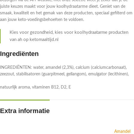
bezorgen via de AH-website, met onze selectie weet je zeker dat je de
juiste keuzes maakt voor jouw koolhydraatarme dieet. Geniet van de
smaak, kwaliteit en het gemak van deze producten, speciaal gefilterd om
aan jouw keto-voedingsbehoeften te voldoen.
Kies voor gezondheid, kies voor koolhydraatarme producten
van ah op ketomaaltijd.nl
Ingrediënten
INGREDIËNTEN: water, amandel (2,3%), calcium (calciumcarbonaat),
zeezout, stabilisatoren (guarpitmeel, gellangom), emulgator (lecithinen),
natuurlijk aroma, vitaminen B12, D2, E
Extra informatie
Amandel