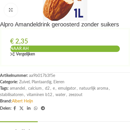
Klik om te vergroten
Alpro Amandeldrink geroosterd zonder suikers
€
2,35
NAAR AH
Vergelijken
Artikelnummer:
aa9b017b3f5e
Categorie:
Zuivel, Plantaardig, Eieren
Tags:
amandel
,
calcium
,
d2
,
e
,
emulgator
,
natuurlijk aroma
,
stabilisatoren
,
vitaminen b12
,
water
,
zeezout
Brand:
Albert Heijn
Delen: