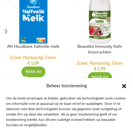
AH Houdbare halfvolle melk
Beautiful Immunity Kefir
bosvruchten
Zuivel, Plantaardig, Eieren
€
1,09
Zuivel, Plantaardig, Eieren
€
1,99
NAAR AH
NAAR AH
Beheer toestemming
Om de beste ervaringen te bieden, gebruiken wij technologieën zoals cookies
om informatie over je apparaat op te slaan en/of te raadplegen. Door in te
Ontdek de beste keto-vriendelijke keuzes van Albert Heijn, verrijk je
stemmen met deze technologieën kunnen wij gegevens zoals surfgedrag of
kennis met onze diepgaande blogs over het keto-dieet, en deel jouw
unieke ID's op deze site verwerken. Als je geen toestemming geeft of uw
favoriete keto recepten in onze bruisende online gemeenschap!
toestemming intrekt, kan dit een nadelige invloed hebben op bepaalde
functies en mogelijkheden.
RECENT BLOG BERICHTEN