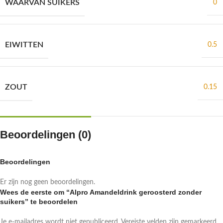
WAARVAN SUIKERS
0
EIWITTEN
0.5
ZOUT
0.15
Beoordelingen (0)
Beoordelingen
Er zijn nog geen beoordelingen.
Wees de eerste om “Alpro Amandeldrink geroosterd zonder
suikers” te beoordelen
Je e-mailadres wordt niet gepubliceerd.
Vereiste velden zijn gemarkeerd