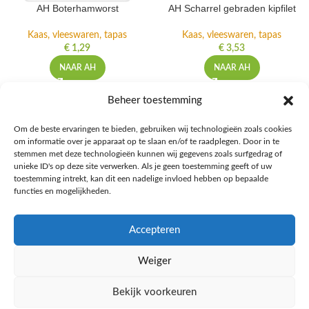
AH Boterhamworst
AH Scharrel gebraden kipfilet
Kaas, vleeswaren, tapas
Kaas, vleeswaren, tapas
€
1,29
€
3,53
NAAR AH
NAAR AH
Beheer toestemming
Om de beste ervaringen te bieden, gebruiken wij technologieën zoals cookies
om informatie over je apparaat op te slaan en/of te raadplegen. Door in te
Ontdek de beste keto-vriendelijke keuzes van Albert Heijn, verrijk je
stemmen met deze technologieën kunnen wij gegevens zoals surfgedrag of
kennis met onze diepgaande blogs over het keto-dieet, en deel jouw
unieke ID's op deze site verwerken. Als je geen toestemming geeft of uw
favoriete keto recepten in onze bruisende online gemeenschap!
toestemming intrekt, kan dit een nadelige invloed hebben op bepaalde
functies en mogelijkheden.
RECENT BLOG BERICHTEN
Accepteren
HANDIGE LINKS
Weiger
MEER INFORMATIE
Bekijk voorkeuren
Ketomaaltijd.nl
2025