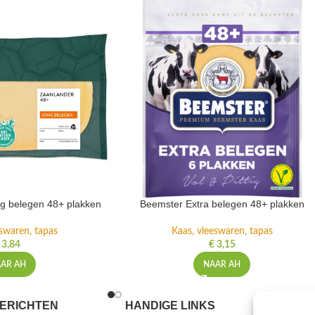
g belegen 48+ plakken
Beemster Extra belegen 48+ plakken
eswaren, tapas
Kaas, vleeswaren, tapas
3,84
€
3,15
AR AH
NAAR AH
ERICHTEN
HANDIGE LINKS
MEER I