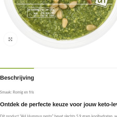
Klik om te vergroten
Beschrijving
Smaak: Romig en fris
Ontdek de perfecte keuze voor jouw keto-lev
Dit product “AH Hummus pesto” bevat slechts 5.9 gram koolhydraten, waar