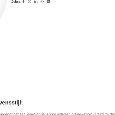
Delen:
ensstijl!
door het een ideale optie is voor iedereen die een koolhydraatarm dieet