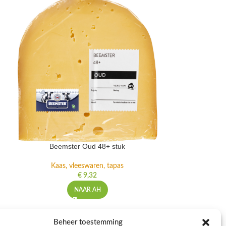
Beemster Oud 48+ stuk
De Zaanse H
Kaas, vleeswaren, tapas
Kaas, 
€
9,32
NAAR AH
NFORMATIE
Beheer toestemming