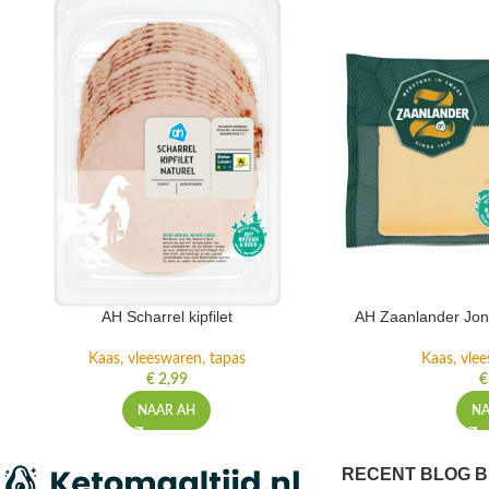
AH Scharrel kipfilet
AH Zaanlander Jon
Kaas, vleeswaren, tapas
Kaas, vle
€
2,99
€
NAAR AH
NA
RECENT BLOG B