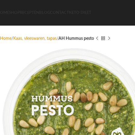
OME
SHOP
RECEPTEN
BLOG
CONTACT
KETO DIEET
Home
Kaas, vleeswaren, tapas
AH Hummus pesto