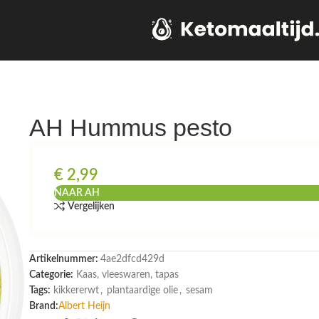
AH Hummus pesto
€
2,99
NAAR AH
Vergelijken
Artikelnummer:
4ae2dfcd429d
Categorie:
Kaas, vleeswaren, tapas
Tags:
kikkererwt
,
plantaardige olie
,
sesam
Brand:
Albert Heijn