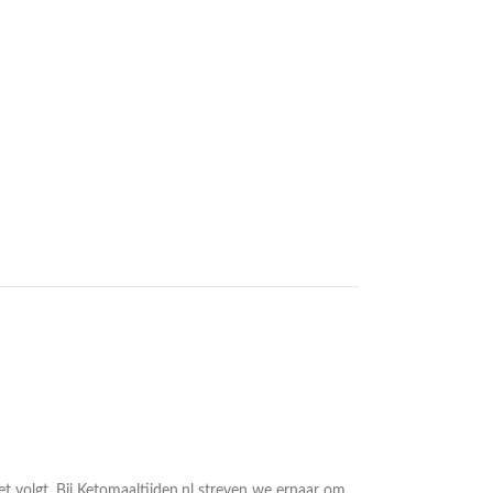
 volgt. Bij Ketomaaltijden.nl streven we ernaar om