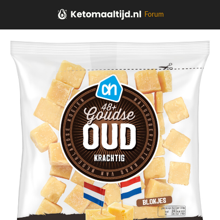
Forum
Home
Kaas, vleeswaren, tapas