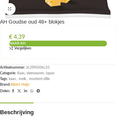
Klik om te vergroten
AH Goudse oud 48+ blokjes
€
4,39
NAAR AH
Vergelijken
Artikelnummer:
3c29f6506c33
Categorie:
Kaas, vleeswaren, tapas
Tags:
kaas
,
melk
,
mosterd-dille
Brand:
Albert Heijn
Delen:
Beschrijving