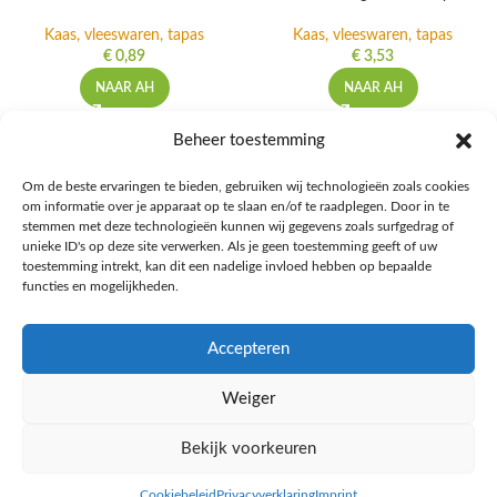
Kaas, vleeswaren, tapas
Kaas, vleeswaren, tapas
€
0,89
€
3,53
NAAR AH
NAAR AH
Beheer toestemming
Om de beste ervaringen te bieden, gebruiken wij technologieën zoals cookies
om informatie over je apparaat op te slaan en/of te raadplegen. Door in te
Ontdek de beste keto-vriendelijke keuzes van Albert Heijn, verrijk je
stemmen met deze technologieën kunnen wij gegevens zoals surfgedrag of
kennis met onze diepgaande blogs over het keto-dieet, en deel jouw
unieke ID's op deze site verwerken. Als je geen toestemming geeft of uw
favoriete keto recepten in onze bruisende online gemeenschap!
toestemming intrekt, kan dit een nadelige invloed hebben op bepaalde
functies en mogelijkheden.
RECENT BLOG BERICHTEN
Accepteren
HANDIGE LINKS
Weiger
MEER INFORMATIE
Bekijk voorkeuren
Ketomaaltijd.nl
2025
Cookiebeleid
Privacyverklaring
Imprint