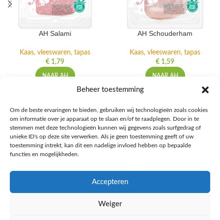
AH Salami
AH Schouderham
Kaas, vleeswaren, tapas
Kaas, vleeswaren, tapas
€
1,79
€
1,59
NAAR AH
NAAR AH
Beheer toestemming
Om de beste ervaringen te bieden, gebruiken wij technologieën zoals cookies
om informatie over je apparaat op te slaan en/of te raadplegen. Door in te
Ontdek de beste keto-vriendelijke keuzes van Albert Heijn, verrijk je
stemmen met deze technologieën kunnen wij gegevens zoals surfgedrag of
kennis met onze diepgaande blogs over het keto-dieet, en deel jouw
unieke ID's op deze site verwerken. Als je geen toestemming geeft of uw
favoriete keto recepten in onze bruisende online gemeenschap!
toestemming intrekt, kan dit een nadelige invloed hebben op bepaalde
functies en mogelijkheden.
RECENT BLOG BERICHTEN
Accepteren
HANDIGE LINKS
Weiger
MEER INFORMATIE