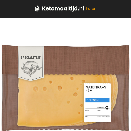
Forum
Home
Kaas, vleeswaren, tapas