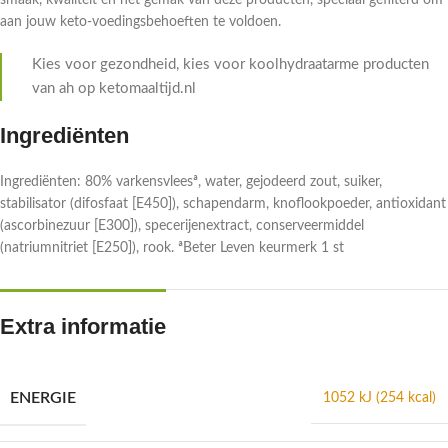
smaak, kwaliteit en het gemak van deze producten, speciaal gefilterd om
aan jouw keto-voedingsbehoeften te voldoen.
Kies voor gezondheid, kies voor koolhydraatarme producten
van ah op ketomaaltijd.nl
Ingrediënten
Ingrediënten: 80% varkensvleesª, water, gejodeerd zout, suiker,
stabilisator (difosfaat [E450]), schapendarm, knoflookpoeder, antioxidant
(ascorbinezuur [E300]), specerijenextract, conserveermiddel
(natriumnitriet [E250]), rook. ªBeter Leven keurmerk 1 st
Extra informatie
ENERGIE
1052 kJ (254 kcal)