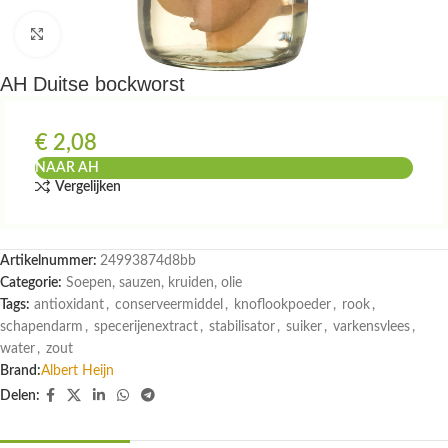
Klik om te vergroten
AH Duitse bockworst
€
2,08
NAAR AH
Vergelijken
Artikelnummer:
24993874d8bb
Categorie:
Soepen, sauzen, kruiden, olie
Tags:
antioxidant
,
conserveermiddel
,
knoflookpoeder
,
rook
,
schapendarm
,
specerijenextract
,
stabilisator
,
suiker
,
varkensvlees
,
water
,
zout
Brand:
Albert Heijn
Delen: