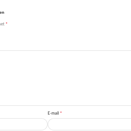
len
*
met
*
E-mail