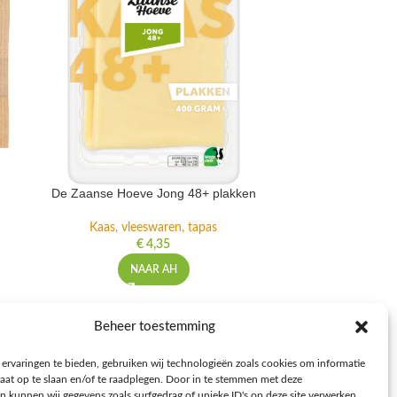
De Zaanse Hoeve Jong 48+ plakken
De Zaanse H
Kaas, vleeswaren, tapas
Kaas, 
€
4,35
NAAR AH
NFORMATIE
Beheer toestemming
voorwaarden
ervaringen te bieden, gebruiken wij technologieën zoals cookies om informatie
leid
raat op te slaan en/of te raadplegen. Door in te stemmen met deze
n kunnen wij gegevens zoals surfgedrag of unieke ID's op deze site verwerken.