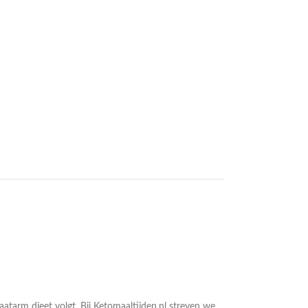
atarm dieet volgt. Bij Ketomaaltijden.nl streven we