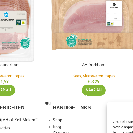
houderham
AH Yorkham
eswaren, tapas
Kaas, vleeswaren, tapas
1,59
€
3,29
AR AH
NAAR AH
ERICHTEN
HANDIGE LINKS
MEER I
j AH of Zelf Maken?
Shop
Gebruiks
Om de beste 
Blog
Privacybe
over je appa
acties
technologieë