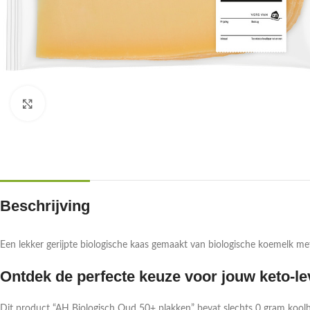
Klik om te vergroten
Beschrijving
Een lekker gerijpte biologische kaas gemaakt van biologische koemelk me
Ontdek de perfecte keuze voor jouw keto-lev
Dit product “AH Biologisch Oud 50+ plakken” bevat slechts 0 gram koolhy