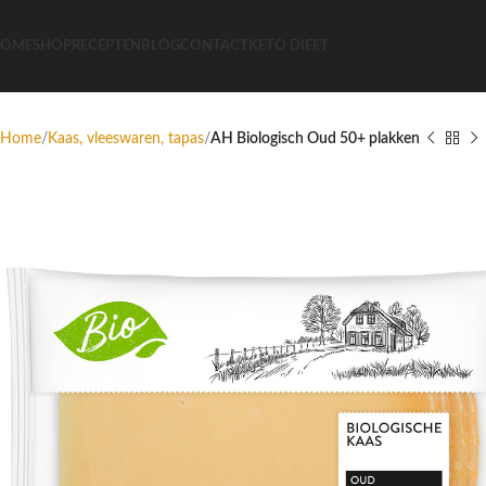
OME
SHOP
RECEPTEN
BLOG
CONTACT
KETO DIEET
Home
Kaas, vleeswaren, tapas
AH Biologisch Oud 50+ plakken