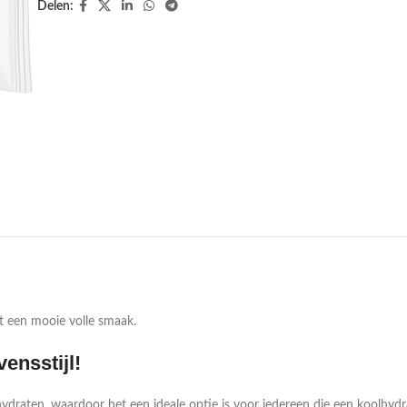
Delen:
t een mooie volle smaak.
ensstijl!
draten, waardoor het een ideale optie is voor iedereen die een koolhydra