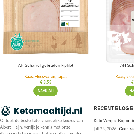
AH Scharrel gebraden kipfilet
AH Sc
Kaas, vleeswaren, tapas
Kaas, vle
€
3,53
€
NAAR AH
NA
RECENT BLOG B
Keto Wraps: Kopen bi
Ontdek de beste keto-vriendelijke keuzes van
Albert Heijn, verrijk je kennis met onze
juli 23, 2026
Geen re
diepgaande blogs over het keto-dieet, en deel