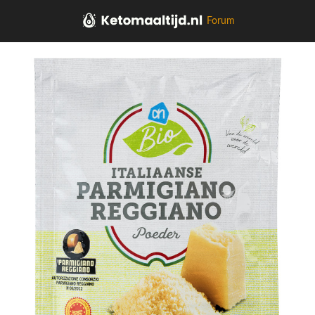
Forum
Home
Kaas, vleeswaren, tapas