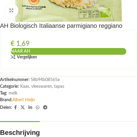
Klik om te vergroten
AH Biologisch Italiaanse parmigiano reggiano
€
1,69
NAAR AH
Vergelijken
Artikelnummer:
58b94b08565a
Categorie:
Kaas, vleeswaren, tapas
Tag:
melk
Brand:
Albert Heijn
Delen:
Beschrijving