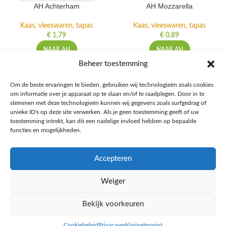
AH Achterham
AH Mozzarella
Kaas, vleeswaren, tapas
Kaas, vleeswaren, tapas
€
1,79
€
0,89
NAAR AH
NAAR AH
Beheer toestemming
Om de beste ervaringen te bieden, gebruiken wij technologieën zoals cookies
om informatie over je apparaat op te slaan en/of te raadplegen. Door in te
Ontdek de beste keto-vriendelijke keuzes van Albert Heijn, verrijk je
stemmen met deze technologieën kunnen wij gegevens zoals surfgedrag of
kennis met onze diepgaande blogs over het keto-dieet, en deel jouw
unieke ID's op deze site verwerken. Als je geen toestemming geeft of uw
favoriete keto recepten in onze bruisende online gemeenschap!
toestemming intrekt, kan dit een nadelige invloed hebben op bepaalde
functies en mogelijkheden.
RECENT BLOG BERICHTEN
Accepteren
HANDIGE LINKS
Weiger
MEER INFORMATIE
Bekijk voorkeuren
Ketomaaltijd.nl
2025
Cookiebeleid
Privacyverklaring
Imprint