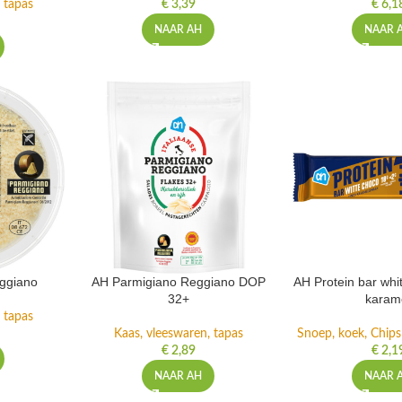
 tapas
€
3,39
€
6,1
NAAR AH
NAAR 
ggiano
AH Parmigiano Reggiano DOP
AH Protein bar whi
32+
karam
 tapas
Kaas, vleeswaren, tapas
Snoep, koek, Chip
€
2,89
€
2,1
NAAR AH
NAAR 