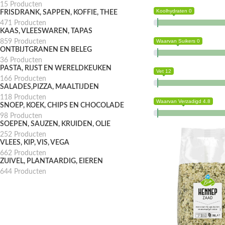
15 Producten
Koolhydraten 0
FRISDRANK, SAPPEN, KOFFIE, THEE
471 Producten
KAAS, VLEESWAREN, TAPAS
859 Producten
Waarvan Suikers 0
ONTBIJTGRANEN EN BELEG
36 Producten
PASTA, RIJST EN WERELDKEUKEN
Vet 12
166 Producten
SALADES,PIZZA, MAALTIJDEN
118 Producten
Waarvan Verzadigd 4.8
SNOEP, KOEK, CHIPS EN CHOCOLADE
98 Producten
SOEPEN, SAUZEN, KRUIDEN, OLIE
252 Producten
VLEES, KIP, VIS, VEGA
662 Producten
ZUIVEL, PLANTAARDIG, EIEREN
644 Producten