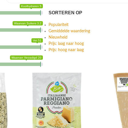
Koolhydraten 5
SORTEREN OP
Waarvan Suikers 3.2
Populariteit
Gemiddelde waardering
Nieuwheid
Vet 51
Prijs: laag naar hoog
Prijs: hoog naar laag
Waarvan Verzadigd 20