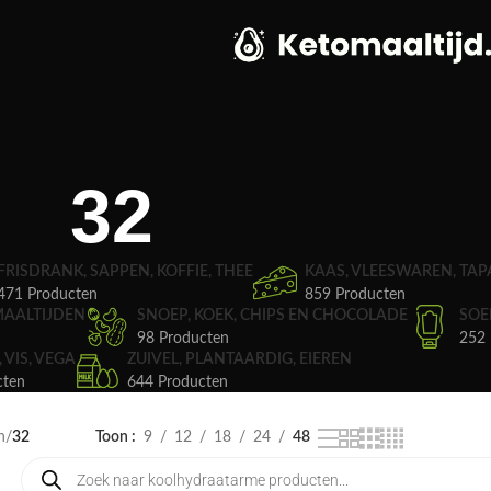
32
FRISDRANK, SAPPEN, KOFFIE, THEE
KAAS, VLEESWAREN, TAP
471 Producten
859 Producten
MAALTIJDEN
SNOEP, KOEK, CHIPS EN CHOCOLADE
SOE
98 Producten
252 
, VIS, VEGA
ZUIVEL, PLANTAARDIG, EIEREN
cten
644 Producten
n
32
Toon
9
12
18
24
48