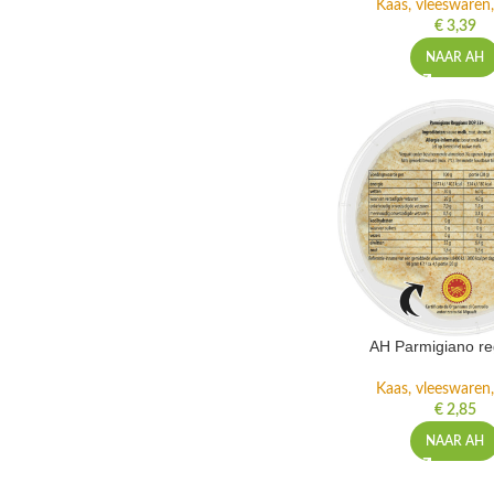
Kaas, vleeswaren,
€
3,39
NAAR AH
AH Parmigiano re
Kaas, vleeswaren,
€
2,85
NAAR AH