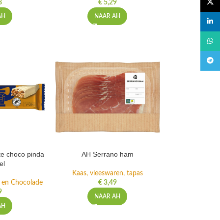
X
8
€
5,29
AH
NAAR AH
linked
What
Teleg
te choco pinda
AH Serrano ham
el
Kaas, vleeswaren, tapas
s en Chocolade
€
3,49
9
NAAR AH
AH