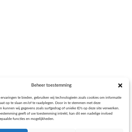
NFORMATIE
Beheer toestemming
voorwaarden
ervaringen te bieden, gebruiken wij technologieën zoals cookies om informatie
leid
raat op te slaan en/of te raadplegen. Door in te stemmen met deze
n kunnen wij gegevens zoals surfgedrag of unieke ID's op deze site verwerken.
lde Vragen (FAQ)
toestemming geeft of uw toestemming intrekt, kan dit een nadelige invloed
paalde functies en mogelijkheden.
eid (EU)
klaring (EU)