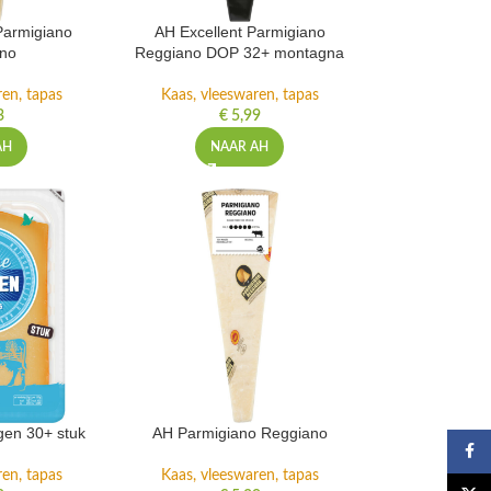
Parmigiano
AH Excellent Parmigiano
ano
Reggiano DOP 32+ montagna
ren, tapas
Kaas, vleeswaren, tapas
3
€
5,99
AH
NAAR AH
en 30+ stuk
AH Parmigiano Reggiano
Faceb
ren, tapas
Kaas, vleeswaren, tapas