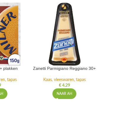
+ plakken
Zanetti Parmigiano Reggiano 30+
ren, tapas
Kaas, vleeswaren, tapas
9
€
4,29
AH
NAAR AH