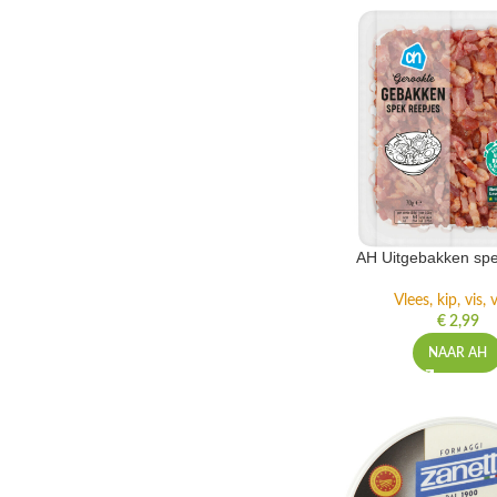
AH Uitgebakken spe
Vlees, kip, vis,
€
2,99
NAAR AH