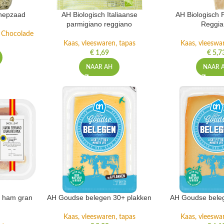
nnepzaad
AH Biologisch Italiaanse
AH Biologisch 
parmigiano reggiano
Reggi
n Chocolade
Kaas, vleeswaren, tapas
Kaas, vleeswa
€
1,69
€
5,7
NAAR AH
NAAR 
o ham gran
AH Goudse belegen 30+ plakken
AH Goudse beleg
Kaas, vleeswaren, tapas
Kaas, vleeswa