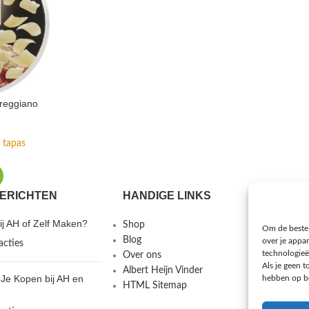
 reggiano
 tapas
ERICHTEN
HANDIGE LINKS
MEER I
j AH of Zelf Maken?
Shop
Gebruiks
Om de beste 
Blog
Privacybe
over je appa
acties
technologieë
Over ons
Veelgeste
Als je geen 
Albert Heijn Vinder
Contact
Je Kopen bij AH en
hebben op be
HTML Sitemap
Cookiebel
Privacyver