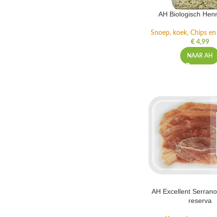
AH Biologisch He
Snoep, koek, Chips e
€
4,99
NAAR AH
AH Excellent Serran
reserva