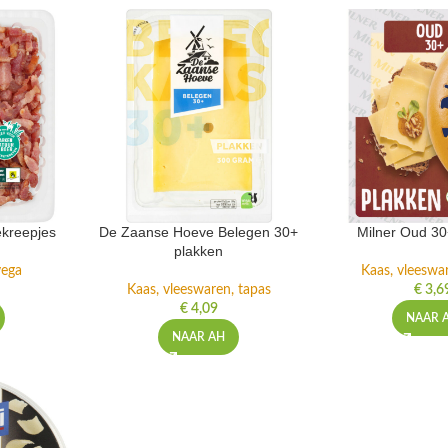
kreepjes
De Zaanse Hoeve Belegen 30+
Milner Oud 30
plakken
 vega
Kaas, vleeswa
Kaas, vleeswaren, tapas
€
3,6
€
4,09
NAAR 
NAAR AH