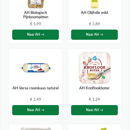
AH Biologisch
AH Olijfolie mild
Pijnboompitten
€ 5,99
€ 3,89
Naar AH →
Naar AH →
AH Verse roomkaas naturel
AH Knoflookboter
€ 2,49
€ 1,29
Naar AH →
Naar AH →