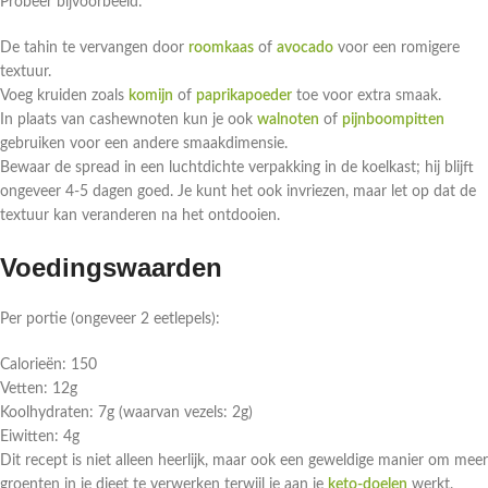
Probeer bijvoorbeeld:
De tahin te vervangen door
roomkaas
of
avocado
voor een romigere
textuur.
Voeg kruiden zoals
komijn
of
paprikapoeder
toe voor extra smaak.
In plaats van cashewnoten kun je ook
walnoten
of
pijnboompitten
gebruiken voor een andere smaakdimensie.
Bewaar de spread in een luchtdichte verpakking in de koelkast; hij blijft
ongeveer 4-5 dagen goed. Je kunt het ook invriezen, maar let op dat de
textuur kan veranderen na het ontdooien.
Voedingswaarden
Per portie (ongeveer 2 eetlepels):
Calorieën: 150
Vetten: 12g
Koolhydraten: 7g (waarvan vezels: 2g)
Eiwitten: 4g
Dit recept is niet alleen heerlijk, maar ook een geweldige manier om meer
groenten in je dieet te verwerken terwijl je aan je
keto-doelen
werkt.