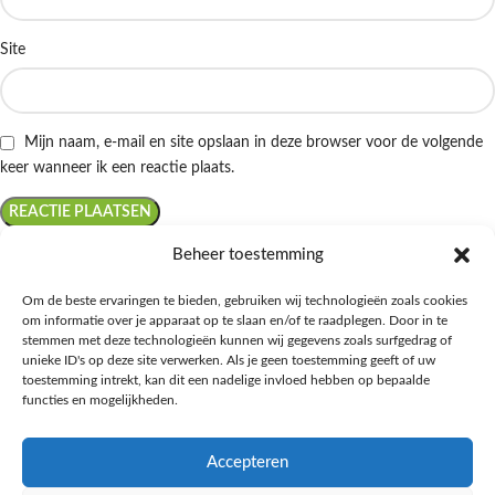
Site
Mijn naam, e-mail en site opslaan in deze browser voor de volgende
keer wanneer ik een reactie plaats.
Beheer toestemming
Om de beste ervaringen te bieden, gebruiken wij technologieën zoals cookies
om informatie over je apparaat op te slaan en/of te raadplegen. Door in te
Ontdek de beste keto-vriendelijke keuzes van Albert Heijn, verrijk je
stemmen met deze technologieën kunnen wij gegevens zoals surfgedrag of
kennis met onze diepgaande blogs over het keto-dieet, en deel jouw
unieke ID's op deze site verwerken. Als je geen toestemming geeft of uw
favoriete keto recepten in onze bruisende online gemeenschap!
toestemming intrekt, kan dit een nadelige invloed hebben op bepaalde
functies en mogelijkheden.
RECENT BLOG BERICHTEN
Accepteren
HANDIGE LINKS