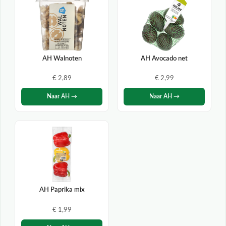
AH Walnoten
AH Avocado net
€ 2,89
€ 2,99
Naar AH →
Naar AH →
AH Paprika mix
€ 1,99