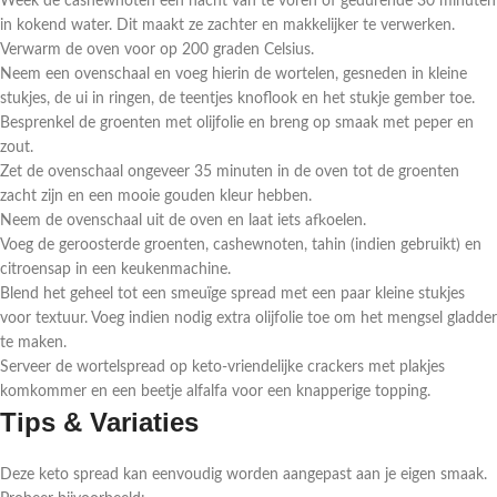
Week de cashewnoten een nacht van te voren of gedurende 30 minuten
in kokend water. Dit maakt ze zachter en makkelijker te verwerken.
Verwarm de oven voor op 200 graden Celsius.
Neem een ovenschaal en voeg hierin de wortelen, gesneden in kleine
stukjes, de ui in ringen, de teentjes knoflook en het stukje gember toe.
Besprenkel de groenten met olijfolie en breng op smaak met peper en
zout.
Zet de ovenschaal ongeveer 35 minuten in de oven tot de groenten
zacht zijn en een mooie gouden kleur hebben.
Neem de ovenschaal uit de oven en laat iets afkoelen.
Voeg de geroosterde groenten, cashewnoten, tahin (indien gebruikt) en
citroensap in een keukenmachine.
Blend het geheel tot een smeuïge spread met een paar kleine stukjes
voor textuur. Voeg indien nodig extra olijfolie toe om het mengsel gladder
te maken.
Serveer de wortelspread op keto-vriendelijke crackers met plakjes
komkommer en een beetje alfalfa voor een knapperige topping.
Tips & Variaties
Deze keto spread kan eenvoudig worden aangepast aan je eigen smaak.