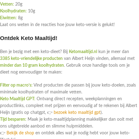
Vetten:
20g
Koolhydraten:
10g
Eiwitten:
8g
Laat ons weten in de reacties hoe jouw keto-versie is gelukt!
Ontdek Keto Maaltijd!
Ben je bezig met een keto-dieet? Bij
Ketomaaltijd.nl
kun je meer dan
3385 keto-vriendelijke producten
van Albert Heijn vinden, allemaal met
minder dan 10 gram koolhydraten
. Gebruik onze handige tools om je
dieet nog eenvoudiger te maken:
Filter op macro’s:
Vind producten die passen bij jouw keto-doelen, zoals
minimale koolhydraten of maximale vetten.
Keto Maaltijd GPT:
Ontvang direct recepten, weekplanningen en
productlinks, compleet met prijzen en eenvoudig af te rekenen bij Albert
Heijn (gratis op chatgpt, 👉
bezoek keto maaltijd gpt
).
Tijd besparen:
Maak je keto-maaltijdplanning makkelijker dan ooit met
ons uitgebreide aanbod en slimme hulpmiddelen.
👉
Bekijk de shop
en ontdek alles wat je nodig hebt voor jouw keto-