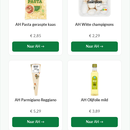
AH Pasta geraspte kaas
AH Witte champignons
€ 2,85
€ 2,29
Naar AH →
Naar AH →
AH Parmigiano Reggiano
AH Olijfolie mild
€ 5,29
€ 3,89
Naar AH →
Naar AH →