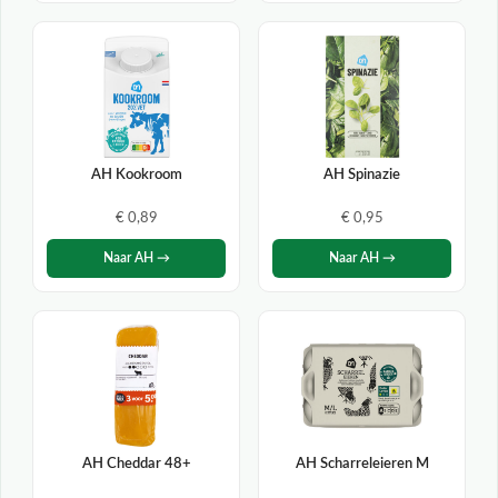
AH Kookroom
AH Spinazie
€ 0,89
€ 0,95
Naar AH →
Naar AH →
AH Cheddar 48+
AH Scharreleieren M