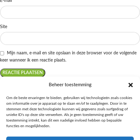
*
E-mail
Site
Mijn naam, e-mail en site opslaan in deze browser voor de volgende
keer wanneer ik een reactie plaats.
Beheer toestemming
Om de beste ervaringen te bieden, gebruiken wij technologieën zoals cookies
om informatie over je apparaat op te slaan en/of te raadplegen. Door in te
Ontdek de beste keto-vriendelijke keuzes van Albert Heijn, verrijk je
stemmen met deze technologieën kunnen wij gegevens zoals surfgedrag of
kennis met onze diepgaande blogs over het keto-dieet, en deel jouw
unieke ID's op deze site verwerken. Als je geen toestemming geeft of uw
favoriete keto recepten in onze bruisende online gemeenschap!
toestemming intrekt, kan dit een nadelige invloed hebben op bepaalde
functies en mogelijkheden.
RECENT BLOG BERICHTEN