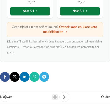
€ 2,79
€ 2,79
Naar AH →
Naar AH →
Geen tijd of zin om zelf te koken?
Ontdek kant-en-klare keto-
maaltijdboxen →
Dit zijn affiliate-links: bestel je via deze knoppen, dan ontvangen wij een kleine
commissie — voor jou verandert de prijs niets. Zo houden we Ketomaaltijd.nl
gratis.
Nieuwer
Ouder