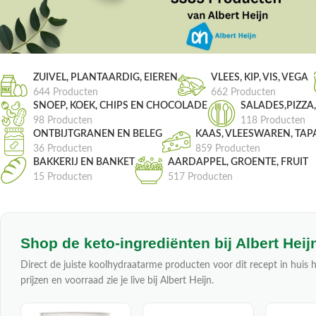
ZUIVEL, PLANTAARDIG, EIEREN
VLEES, KIP, VIS, VEGA
644 Producten
662 Producten
SNOEP, KOEK, CHIPS EN CHOCOLADE
SALADES,PIZZA
98 Producten
118 Producten
ONTBIJTGRANEN EN BELEG
KAAS, VLEESWAREN, TAP
36 Producten
859 Producten
BAKKERIJ EN BANKET
AARDAPPEL, GROENTE, FRUIT
15 Producten
517 Producten
Shop de keto-ingrediënten bij Albert Heij
Direct de juiste koolhydraatarme producten voor dit recept in huis h
prijzen en voorraad zie je live bij Albert Heijn.