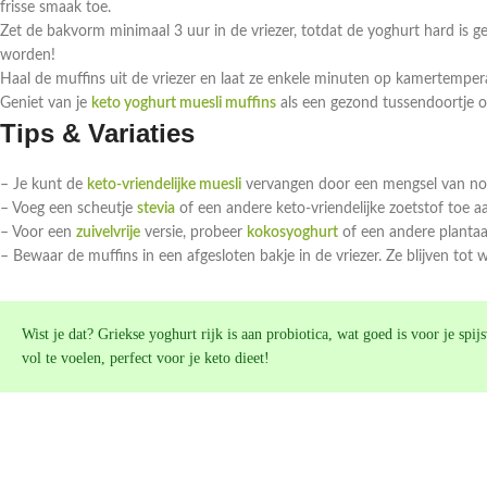
frisse smaak toe.
Zet de bakvorm minimaal 3 uur in de vriezer, totdat de yoghurt hard is ge
worden!
Haal de muffins uit de vriezer en laat ze enkele minuten op kamertempera
Geniet van je
keto yoghurt muesli muffins
als een gezond tussendoortje of
Tips & Variaties
– Je kunt de
keto-vriendelijke muesli
vervangen door een mengsel van note
– Voeg een scheutje
stevia
of een andere keto-vriendelijke zoetstof toe aa
– Voor een
zuivelvrije
versie, probeer
kokosyoghurt
of een andere plantaa
– Bewaar de muffins in een afgesloten bakje in de vriezer. Ze blijven tot
Wist je dat? Griekse yoghurt rijk is aan probiotica, wat goed is voor je spi
vol te voelen, perfect voor je keto dieet!