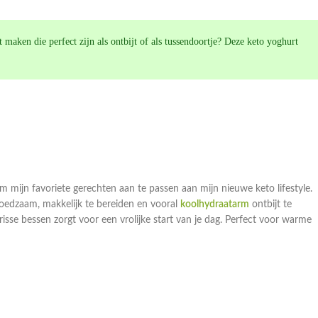
 maken die perfect zijn als ontbijt of als tussendoortje? Deze keto yoghurt
om mijn favoriete gerechten aan te passen aan mijn nieuwe keto lifestyle.
oedzaam, makkelijk te bereiden en vooral
koolhydraatarm
ontbijt te
sse bessen zorgt voor een vrolijke start van je dag. Perfect voor warme