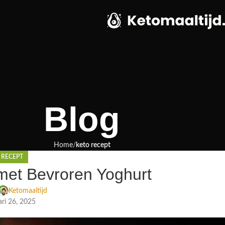
Blog
Home
keto recept
 RECEPT
 met Bevroren Yoghurt
Ketomaaltijd
ri 26, 2025