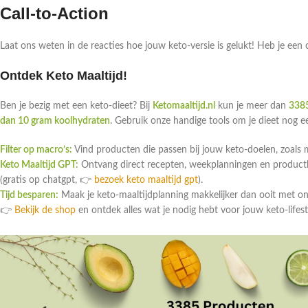
Call-to-Action
Laat ons weten in de reacties hoe jouw keto-versie is gelukt! Heb je een
Ontdek Keto Maaltijd!
Ben je bezig met een keto-dieet? Bij
Ketomaaltijd.nl
kun je meer dan
3385
dan 10 gram koolhydraten
. Gebruik onze handige tools om je dieet nog 
Filter op macro’s:
Vind producten die passen bij jouw keto-doelen, zoals 
Keto Maaltijd GPT:
Ontvang direct recepten, weekplanningen en productlin
(gratis op chatgpt, 👉
bezoek keto maaltijd gpt
).
Tijd besparen:
Maak je keto-maaltijdplanning makkelijker dan ooit met o
👉
Bekijk de shop
en ontdek alles wat je nodig hebt voor jouw keto-lifest