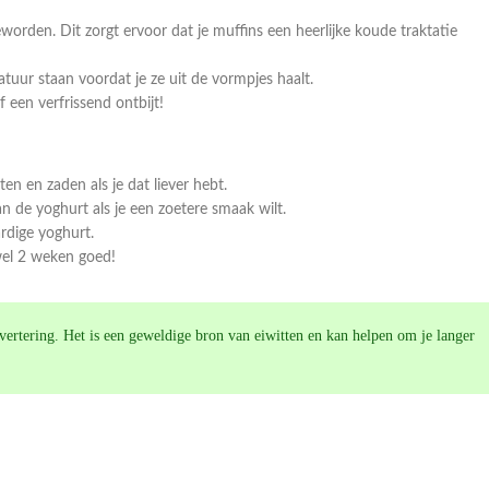
worden. Dit zorgt ervoor dat je muffins een heerlijke koude traktatie
tuur staan voordat je ze uit de vormpjes haalt.
 een verfrissend ontbijt!
n en zaden als je dat liever hebt.
n de yoghurt als je een zoetere smaak wilt.
rdige yoghurt.
 wel 2 weken goed!
jsvertering. Het is een geweldige bron van eiwitten en kan helpen om je langer