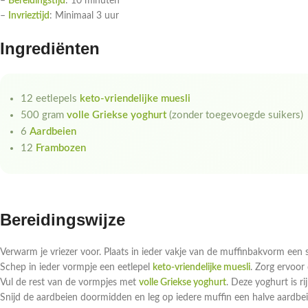
–
Bereidingstijd
: 10 minuten
–
Invrieztijd
: Minimaal 3 uur
Ingrediënten
12 eetlepels
keto-vriendelijke muesli
500 gram
volle Griekse yoghurt
(zonder toegevoegde suikers)
6
Aardbeien
12
Frambozen
Bereidingswijze
Verwarm je vriezer voor. Plaats in ieder vakje van de muffinbakvorm een 
Schep in ieder vormpje een eetlepel
keto-vriendelijke muesli
. Zorg ervoor 
Vul de rest van de vormpjes met
volle Griekse yoghurt
. Deze yoghurt is ri
Snijd de aardbeien doormidden en leg op iedere muffin een halve aardbe