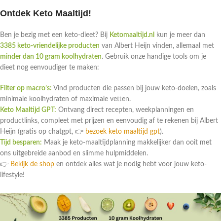
Ontdek Keto Maaltijd!
Ben je bezig met een keto-dieet? Bij
Ketomaaltijd.nl
kun je meer dan
3385 keto-vriendelijke producten
van Albert Heijn vinden, allemaal met
minder dan 10 gram koolhydraten
. Gebruik onze handige tools om je
dieet nog eenvoudiger te maken:
Filter op macro’s:
Vind producten die passen bij jouw keto-doelen, zoals
minimale koolhydraten of maximale vetten.
Keto Maaltijd GPT:
Ontvang direct recepten, weekplanningen en
productlinks, compleet met prijzen en eenvoudig af te rekenen bij Albert
Heijn (gratis op chatgpt, 👉
bezoek keto maaltijd gpt
).
Tijd besparen:
Maak je keto-maaltijdplanning makkelijker dan ooit met
ons uitgebreide aanbod en slimme hulpmiddelen.
👉
Bekijk de shop
en ontdek alles wat je nodig hebt voor jouw keto-
lifestyle!