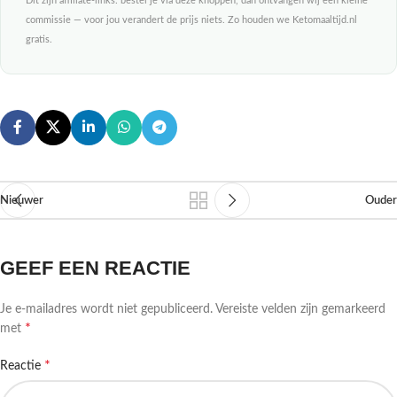
Dit zijn affiliate-links: bestel je via deze knoppen, dan ontvangen wij een kleine
commissie — voor jou verandert de prijs niets. Zo houden we Ketomaaltijd.nl
gratis.
Nieuwer
Ouder
GEEF EEN REACTIE
Je e-mailadres wordt niet gepubliceerd.
Vereiste velden zijn gemarkeerd
*
met
*
Reactie