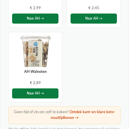
€ 2,99
€ 2,45
Naar AH →
Naar AH →
AH Walnoten
€ 2,89
Naar AH →
Geen tijd of zin om zelf te koken?
Ontdek kant-en-klare keto-
maaltijdboxen →