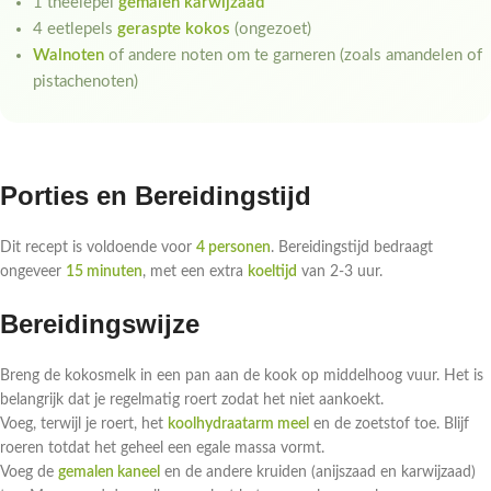
1 theelepel
gemalen karwijzaad
4 eetlepels
geraspte kokos
(ongezoet)
Walnoten
of andere noten om te garneren (zoals amandelen of
pistachenoten)
Porties en Bereidingstijd
Dit recept is voldoende voor
4 personen
. Bereidingstijd bedraagt
ongeveer
15 minuten
, met een extra
koeltijd
van 2-3 uur.
Bereidingswijze
Breng de kokosmelk in een pan aan de kook op middelhoog vuur. Het is
belangrijk dat je regelmatig roert zodat het niet aankoekt.
Voeg, terwijl je roert, het
koolhydraatarm meel
en de zoetstof toe. Blijf
roeren totdat het geheel een egale massa vormt.
Voeg de
gemalen kaneel
en de andere kruiden (anijszaad en karwijzaad)