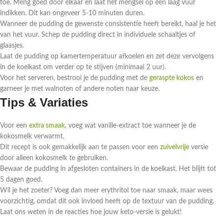
toe. Meng goed door elkaar en laat het mengsel op een laag vuur
indikken. Dit kan ongeveer 5-10 minuten duren.
Wanneer de pudding de gewenste consistentie heeft bereikt, haal je het
van het vuur. Schep de pudding direct in individuele schaaltjes of
glaasjes.
Laat de pudding op kamertemperatuur afkoelen en zet deze vervolgens
in de koelkast om verder op te stijven (minimaal 2 uur).
Voor het serveren, bestrooi je de pudding met de
geraspte kokos
en
garneer je met walnoten of andere noten naar keuze.
Tips & Variaties
Voor een
extra smaak
, voeg wat vanille-extract toe wanneer je de
kokosmelk verwarmt.
Dit recept is ook gemakkelijk aan te passen voor een
zuivelvrije
versie
door alleen kokosmelk te gebruiken.
Bewaar de pudding in afgesloten containers in de koelkast. Het blijft tot
5 dagen goed.
Wil je het zoeter? Voeg dan meer erythritol toe naar smaak, maar wees
voorzichtig, omdat dit ook invloed heeft op de textuur van de pudding.
Laat ons weten in de reacties hoe jouw keto-versie is gelukt!