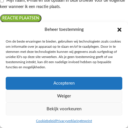
Mijn naam, e-mail en site opslaan in deze browser voor de volgende
keer wanneer ik een reactie plaats.
Beheer toestemming
Om de beste ervaringen te bieden, gebruiken wij technologieën zoals cookies
om informatie over je apparaat op te slaan en/of te raadplegen. Door in te
Ontdek de beste keto-vriendelijke keuzes van Albert Heijn, verrijk je
stemmen met deze technologieën kunnen wij gegevens zoals surfgedrag of
kennis met onze diepgaande blogs over het keto-dieet, en deel jouw
unieke ID's op deze site verwerken. Als je geen toestemming geeft of uw
favoriete keto recepten in onze bruisende online gemeenschap!
toestemming intrekt, kan dit een nadelige invloed hebben op bepaalde
functies en mogelijkheden.
RECENT BLOG BERICHTEN
Accepteren
HANDIGE LINKS
Weiger
MEER INFORMATIE
Bekijk voorkeuren
Ketomaaltijd.nl
2025
Cookiebeleid
Privacyverklaring
Imprint
inkel op
Zijbalk