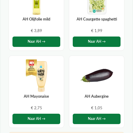
AH Olijfolie mild
AH Courgette spaghetti
€ 3,89
€ 1,99
Naar AH →
Naar AH →
AH Mayonaise
AH Aubergine
€ 2,75
€ 1,05
Naar AH →
Naar AH →