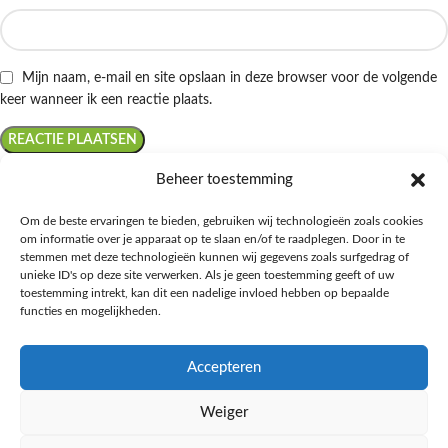
Mijn naam, e-mail en site opslaan in deze browser voor de volgende
keer wanneer ik een reactie plaats.
Beheer toestemming
Om de beste ervaringen te bieden, gebruiken wij technologieën zoals cookies
om informatie over je apparaat op te slaan en/of te raadplegen. Door in te
Ontdek de beste keto-vriendelijke keuzes van Albert Heijn, verrijk je
stemmen met deze technologieën kunnen wij gegevens zoals surfgedrag of
kennis met onze diepgaande blogs over het keto-dieet, en deel jouw
unieke ID's op deze site verwerken. Als je geen toestemming geeft of uw
favoriete keto recepten in onze bruisende online gemeenschap!
toestemming intrekt, kan dit een nadelige invloed hebben op bepaalde
functies en mogelijkheden.
RECENT BLOG BERICHTEN
Accepteren
HANDIGE LINKS
Weiger
MEER INFORMATIE