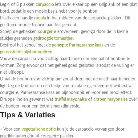
Leg 4 of 5 plakken
carpaccio
iets over elkaar op een snijplank of een plat
bord, zodat je een mooie basis hebt voor je bonbon.
Plaats een handje
rucola
in het midden van de carpaccio-plakken. Dit
geeft een mooie frisheid aan het gerecht.
Schep de gebakken
courgette
eroverheen, gevolgd door de in kleine
stukjes gesneden
gedroogde tomaatjes
.
Bestrooi het geheel met de
geraspte Parmezaanse kaas
en de
geroosterde pijnboompitten
.
Vouw de carpaccio voorzichtig naar binnen om een bal of bonbon te
vormen. Zorg ervoor dat het geheel goed gesloten is zodat de vulling er
niet uitloopt.
Draai de bonbon voorzichtig om zodat deze met de naad naar beneden
ligt. Leg de bonbon op een bedje van rucola en garneer met wat extra
courgette, Parmezaanse kaas en pijnboompitten voor een mooi effect.
Druppel indien gewenst wat
truffel mayonaise
of
citroen mayonaise
over
de bonbon voor een extra smaakdimensie.
Tips & Variaties
– Voor een
vegetarische optie
kun je de carpaccio vervangen door
gegrilde aubergine of courgette plakken.