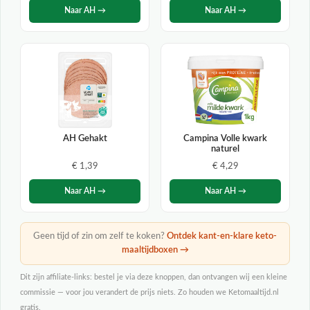
Naar AH →
Naar AH →
AH Gehakt
Campina Volle kwark
naturel
€ 1,39
€ 4,29
Naar AH →
Naar AH →
Geen tijd of zin om zelf te koken?
Ontdek kant-en-klare keto-
maaltijdboxen →
Dit zijn affiliate-links: bestel je via deze knoppen, dan ontvangen wij een kleine
commissie — voor jou verandert de prijs niets. Zo houden we Ketomaaltijd.nl
gratis.