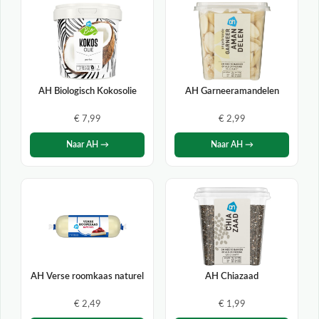
AH Biologisch Kokosolie
AH Garneeramandelen
€ 7,99
€ 2,99
Naar AH →
Naar AH →
AH Verse roomkaas naturel
AH Chiazaad
€ 2,49
€ 1,99