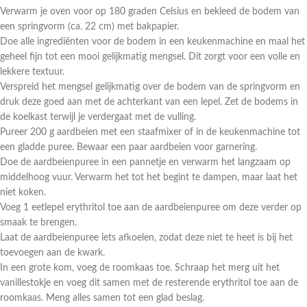
Verwarm je oven voor op 180 graden Celsius en bekleed de bodem van
een springvorm (ca. 22 cm) met bakpapier.
Doe alle ingrediënten voor de bodem in een keukenmachine en maal het
geheel fijn tot een mooi gelijkmatig mengsel. Dit zorgt voor een volle en
lekkere textuur.
Verspreid het mengsel gelijkmatig over de bodem van de springvorm en
druk deze goed aan met de achterkant van een lepel. Zet de bodems in
de koelkast terwijl je verdergaat met de vulling.
Pureer 200 g aardbeien met een staafmixer of in de keukenmachine tot
een gladde puree. Bewaar een paar aardbeien voor garnering.
Doe de aardbeienpuree in een pannetje en verwarm het langzaam op
middelhoog vuur. Verwarm het tot het begint te dampen, maar laat het
niet koken.
Voeg 1 eetlepel erythritol toe aan de aardbeienpuree om deze verder op
smaak te brengen.
Laat de aardbeienpuree iets afkoelen, zodat deze niet te heet is bij het
toevoegen aan de kwark.
In een grote kom, voeg de roomkaas toe. Schraap het merg uit het
vanillestokje en voeg dit samen met de resterende erythritol toe aan de
roomkaas. Meng alles samen tot een glad beslag.