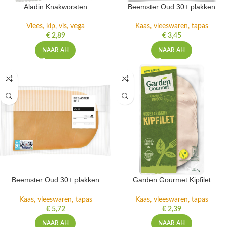
Aladin Knakworsten
Beemster Oud 30+ plakken
Vlees, kip, vis, vega
Kaas, vleeswaren, tapas
€
2,89
€
3,45
NAAR AH
NAAR AH
Beemster Oud 30+ plakken
Garden Gourmet Kipfilet
Kaas, vleeswaren, tapas
Kaas, vleeswaren, tapas
€
5,72
€
2,39
NAAR AH
NAAR AH