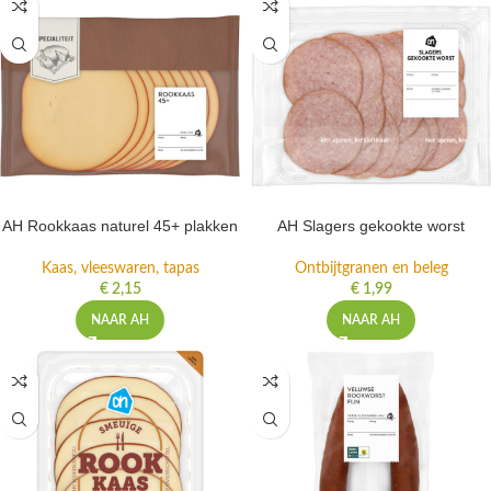
AH Rookkaas naturel 45+ plakken
AH Slagers gekookte worst
Kaas, vleeswaren, tapas
Ontbijtgranen en beleg
€
2,15
€
1,99
NAAR AH
NAAR AH