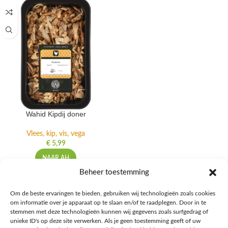
Wahid Kipdij doner
Vlees, kip, vis, vega
€
5,99
NAAR AH
Beheer toestemming
Om de beste ervaringen te bieden, gebruiken wij technologieën zoals cookies
om informatie over je apparaat op te slaan en/of te raadplegen. Door in te
Ontdek de beste keto-vriendelijke keuzes van Albert Heijn, verrijk je
stemmen met deze technologieën kunnen wij gegevens zoals surfgedrag of
kennis met onze diepgaande blogs over het keto-dieet, en deel jouw
unieke ID's op deze site verwerken. Als je geen toestemming geeft of uw
favoriete keto recepten in onze bruisende online gemeenschap!