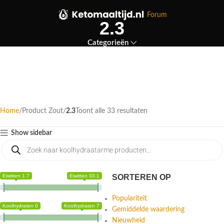
Forum
2.3
Categorieën
Home
Product Zout
2.3
Toont alle 33 resultaten
Show sidebar
Eiwitten 1.7
Eiwitten 33.1
SORTEREN OP
Populariteit
Koolhydraten 0
Koolhydraten 7
Gemiddelde waardering
Nieuwheid