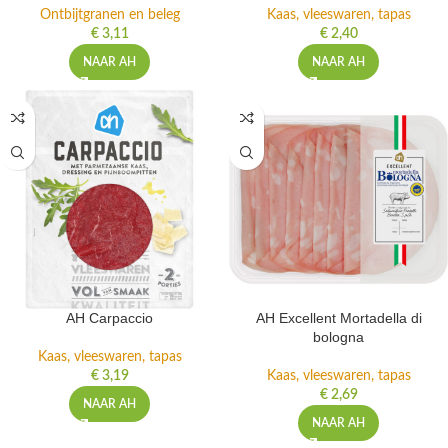
Ontbijtgranen en beleg
Kaas, vleeswaren, tapas
€
3,11
€
2,40
NAAR AH
NAAR AH
AH Carpaccio
AH Excellent Mortadella di
bologna
Kaas, vleeswaren, tapas
€
3,19
Kaas, vleeswaren, tapas
€
2,69
NAAR AH
NAAR AH