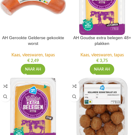
AH Gerookte Gelderse gekookte
AH Goudse extra belegen 48+
worst
plakken
Kaas, vleeswaren, tapas
Kaas, vleeswaren, tapas
€
2,49
€
3,75
NAAR AH
NAAR AH