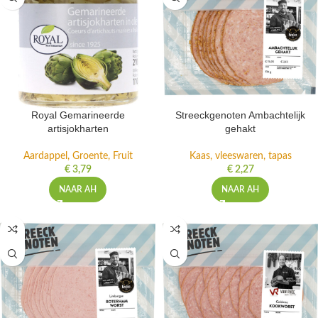
Royal Gemarineerde
Streeckgenoten Ambachtelijk
artisjokharten
gehakt
Aardappel, Groente, Fruit
Kaas, vleeswaren, tapas
€
3,79
€
2,27
NAAR AH
NAAR AH