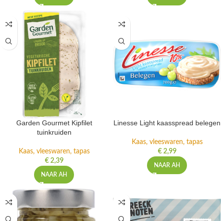
Garden Gourmet Kipfilet
Linesse Light kaasspread belegen
tuinkruiden
Kaas, vleeswaren, tapas
Kaas, vleeswaren, tapas
€
2,99
€
2,39
NAAR AH
NAAR AH