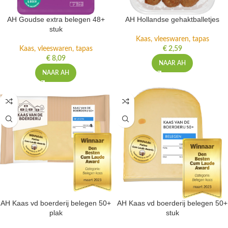
AH Goudse extra belegen 48+
AH Hollandse gehaktballetjes
stuk
Kaas, vleeswaren, tapas
Kaas, vleeswaren, tapas
€
2,59
€
8,09
NAAR AH
NAAR AH
AH Kaas vd boerderij belegen 50+
AH Kaas vd boerderij belegen 50+
plak
stuk