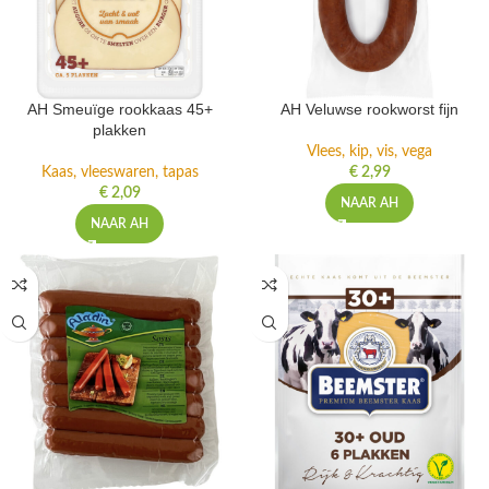
AH Smeuïge rookkaas 45+
AH Veluwse rookworst fijn
plakken
Vlees, kip, vis, vega
Kaas, vleeswaren, tapas
€
2,99
€
2,09
NAAR AH
NAAR AH