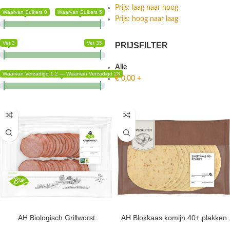
Prijs: laag naar hoog
Waarvan Suikers 0
Waarvan Suikers 5
Prijs: hoog naar laag
Vet 3
Vet 35
PRIJSFILTER
Alle
Waarvan Verzadigd 1.2 — Waarvan Verzadigd 23
€
0,00
+
AH Biologisch Grillworst
AH Blokkaas komijn 40+ plakken