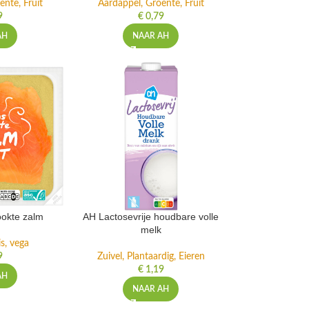
ente, Fruit
Aardappel, Groente, Fruit
9
€
0,79
AH
NAAR AH
ookte zalm
AH Lactosevrije houdbare volle
melk
is, vega
9
Zuivel, Plantaardig, Eieren
€
1,19
AH
NAAR AH