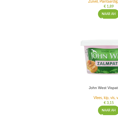
Zuivel, Plantaardig
€
1,89
NAAR AH
John West Vispat
Vlees, kip, vis,
€
3,15
NAAR AH