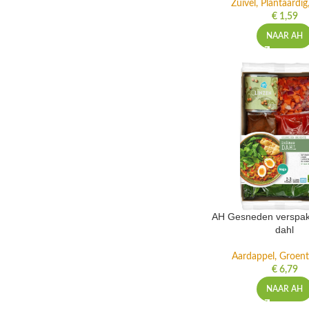
Zuivel, Plantaardig
€
1,59
NAAR AH
AH Gesneden verspakk
dahl
Aardappel, Groente
€
6,79
NAAR AH