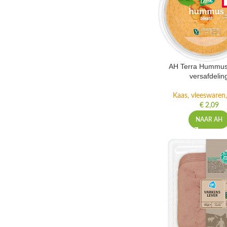
AH Terra Hummus
versafdelin
Kaas, vleeswaren,
€
2,09
NAAR AH