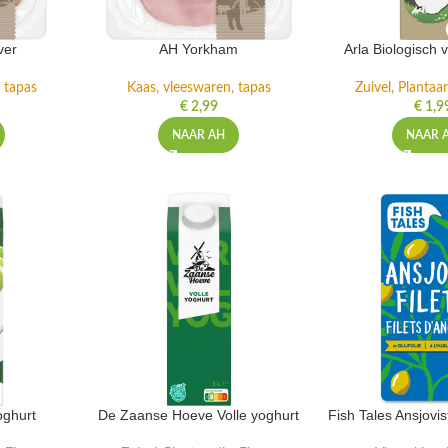
ver
AH Yorkham
Arla Biologisch 
 tapas
Kaas, vleeswaren, tapas
Zuivel, Plantaar
€
2,99
€
1,9
NAAR AH
NAAR 
oghurt
De Zaanse Hoeve Volle yoghurt
Fish Tales Ansjovisfi