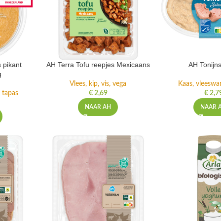
 pikant
AH Terra Tofu reepjes Mexicaans
AH Tonijn
g
Vlees, kip, vis, vega
Kaas, vleeswa
 tapas
€
2,69
€
2,7
NAAR AH
NAAR 