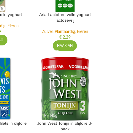
volle yoghurt
Arla Lactofree volle yoghurt
lactosevrij
dig, Eieren
9
Zuivel, Plantaardig, Eieren
€
2,29
AH
NAAR AH
lets in olijfolie
John West Tonijn in olijfolie 3-
pack