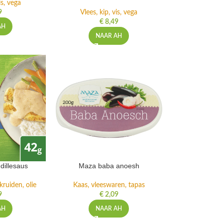
is, vega
9
Vlees, kip, vis, vega
€
8,49
AH
NAAR AH
-dillesaus
Maza baba anoesh
ruiden, olie
Kaas, vleeswaren, tapas
9
€
2,09
AH
NAAR AH