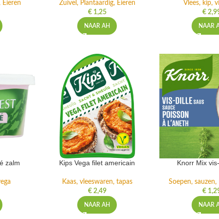
, Eieren
Zuivel, Plantaardig, Eieren
Vlees, kip, v
€
1,25
€
2,9
NAAR AH
NAAR 
é zalm
Kips Vega filet americain
Knorr Mix vis
 vega
Kaas, vleeswaren, tapas
Soepen, sauzen, k
€
2,49
€
1,2
NAAR AH
NAAR 