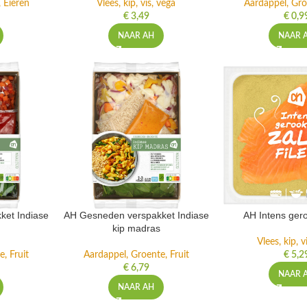
, Eieren
Vlees, kip, vis, vega
Aardappel, Gro
€
3,49
€
0,9
NAAR AH
NAAR 
et Indiase
AH Gesneden verspakket Indiase
AH Intens ger
kip madras
Vlees, kip, v
, Fruit
Aardappel, Groente, Fruit
€
5,2
€
6,79
NAAR 
NAAR AH