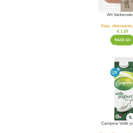
AH Varkensle
Kaas, vleeswaren,
€
1,89
NAAR AH
Campina Volle y