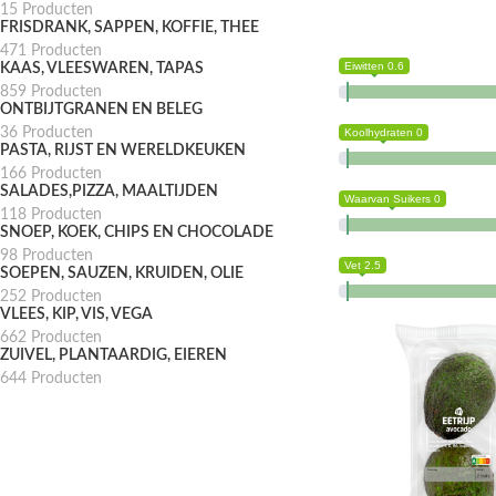
15 Producten
FRISDRANK, SAPPEN, KOFFIE, THEE
471 Producten
Eiwitten 0.6
KAAS, VLEESWAREN, TAPAS
859 Producten
ONTBIJTGRANEN EN BELEG
36 Producten
Koolhydraten 0
PASTA, RIJST EN WERELDKEUKEN
166 Producten
SALADES,PIZZA, MAALTIJDEN
Waarvan Suikers 0
118 Producten
SNOEP, KOEK, CHIPS EN CHOCOLADE
98 Producten
Vet 2.5
SOEPEN, SAUZEN, KRUIDEN, OLIE
252 Producten
VLEES, KIP, VIS, VEGA
662 Producten
ZUIVEL, PLANTAARDIG, EIEREN
644 Producten