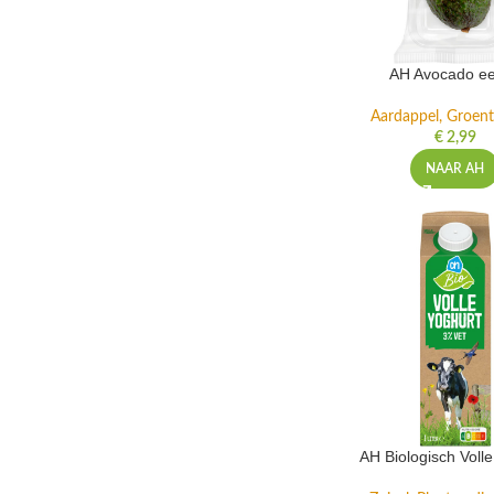
AH Avocado eet
Aardappel, Groente
€
2,99
NAAR AH
AH Biologisch Volle