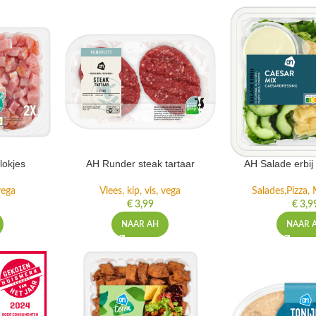
lokjes
AH Runder steak tartaar
AH Salade erbij
 vega
Vlees, kip, vis, vega
Salades,Pizza, 
€
3,99
€
3,9
NAAR AH
NAAR 