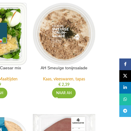
Faceb
 Caesar mix
AH Smeuïge tonijnsalade
X
Maaltijden
Kaas, vleeswaren, tapas
9
€
2,39
linked
AH
NAAR AH
What
Teleg