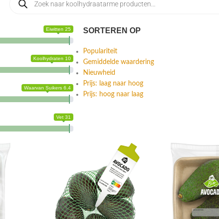
Eiwitten 25
SORTEREN OP
Populariteit
Koolhydraten 10
Gemiddelde waardering
Nieuwheid
Prijs: laag naar hoog
Waarvan Suikers 6.4
Prijs: hoog naar laag
Vet 31