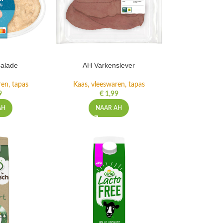
salade
AH Varkenslever
ren, tapas
Kaas, vleeswaren, tapas
9
€
1,99
AH
NAAR AH