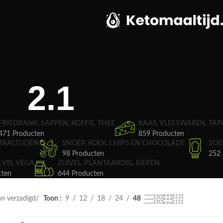
2.1
FRISDRANK, SAPPEN, KOFFIE, THEE
KAAS, VLEESWAREN, TAP
471 Producten
859 Producten
MAALTIJDEN
SNOEP, KOEK, CHIPS EN CHOCOLADE
SOE
98 Producten
252 
, VIS, VEGA
ZUIVEL, PLANTAARDIG, EIEREN
cten
644 Producten
n verzadigd
Toon
9
12
18
24
48