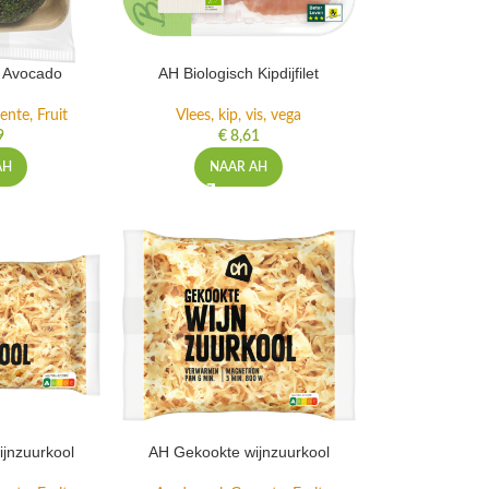
h Avocado
AH Biologisch Kipdijfilet
ente, Fruit
Vlees, kip, vis, vega
9
€
8,61
AH
NAAR AH
jnzuurkool
AH Gekookte wijnzuurkool