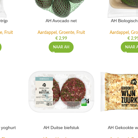
rijp
AH Avocado net
AH Biologisc
, Fruit
Aardappel, Groente, Fruit
Aardappel, Gro
€
2,99
€
2,9
NAAR AH
NAAR 
 yoghurt
AH Duitse biefstuk
AH Gekookte wi