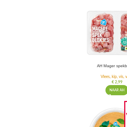
AH Mager spekb
Vlees, kip, vis,
€
2,99
NAAR AH