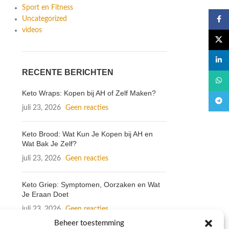
Sport en Fitness
Uncategorized
Faceb
videos
X
linked
RECENTE BERICHTEN
What
Keto Wraps: Kopen bij AH of Zelf Maken?
Teleg
juli 23, 2026
Geen reacties
Keto Brood: Wat Kun Je Kopen bij AH en
Wat Bak Je Zelf?
juli 23, 2026
Geen reacties
Keto Griep: Symptomen, Oorzaken en Wat
Je Eraan Doet
juli 23, 2026
Geen reacties
NFORMATIE
Beheer toestemming