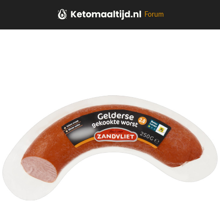
Forum
Home
Kaas, vleeswaren, tapas