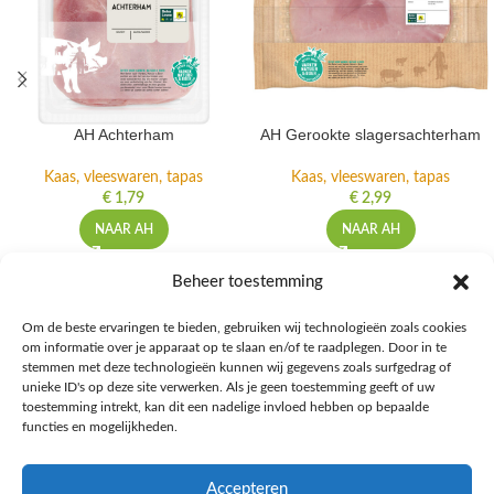
AH Achterham
AH Gerookte slagersachterham
Kaas, vleeswaren, tapas
Kaas, vleeswaren, tapas
€
1,79
€
2,99
NAAR AH
NAAR AH
Beheer toestemming
Om de beste ervaringen te bieden, gebruiken wij technologieën zoals cookies
om informatie over je apparaat op te slaan en/of te raadplegen. Door in te
Ontdek de beste keto-vriendelijke keuzes van Albert Heijn, verrijk je
stemmen met deze technologieën kunnen wij gegevens zoals surfgedrag of
kennis met onze diepgaande blogs over het keto-dieet, en deel jouw
unieke ID's op deze site verwerken. Als je geen toestemming geeft of uw
favoriete keto recepten in onze bruisende online gemeenschap!
toestemming intrekt, kan dit een nadelige invloed hebben op bepaalde
functies en mogelijkheden.
RECENT BLOG BERICHTEN
Accepteren