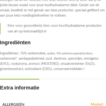
bezorgen via de AH-website, met onze selectie weet je zeker dat je de
juiste keuzes maakt voor jouw koolhydraatarme dieet. Geniet van de
smaak, kwaliteit en het gemak van deze producten, speciaal gefilterd om
aan jouw keto-voedingsbehoeften te voldoen.
Kies voor gezondheid, kies voor koolhydraatarme producten
van ah op ketomaaltijd.nl
Ingrediënten
Ingrediënten: 76% varkensvlees
, water, 4% varkensseparatorvlees
,
varkensvet*, aardappelzetmeel, zout, dextrose, specerijen, emulgator
(E451), rookaroma, aroma’s (MOSTERD), smaakversterker (E621),
groentenextract, antioxidant (E301), conserveermiddelen (
Extra informatie
ALLERGIEËN
Mosterd