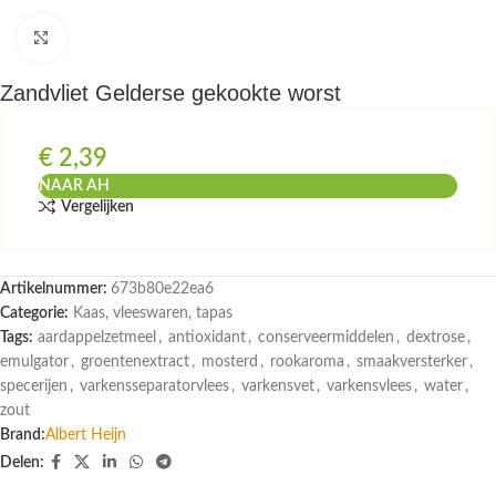
Klik om te vergroten
Zandvliet Gelderse gekookte worst
€
2,39
NAAR AH
Vergelijken
Artikelnummer:
673b80e22ea6
Categorie:
Kaas, vleeswaren, tapas
Tags:
aardappelzetmeel
,
antioxidant
,
conserveermiddelen
,
dextrose
,
emulgator
,
groentenextract
,
mosterd
,
rookaroma
,
smaakversterker
,
specerijen
,
varkensseparatorvlees
,
varkensvet
,
varkensvlees
,
water
,
zout
Brand:
Albert Heijn
Delen: