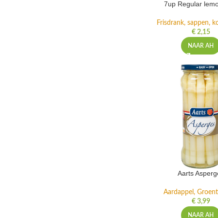
7up Regular lemo
Frisdrank, sappen, ko
€
2,15
NAAR AH
Aarts Asperg
Aardappel, Groente
€
3,99
NAAR AH