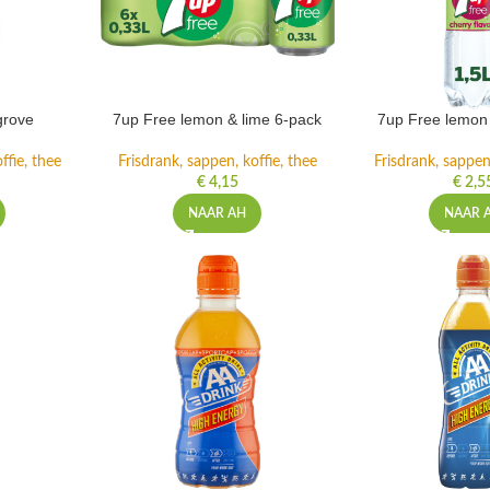
grove
7up Free lemon & lime 6-pack
7up Free lemon 
ffie, thee
Frisdrank, sappen, koffie, thee
Frisdrank, sappen,
€
4,15
€
2,5
NAAR AH
NAAR 