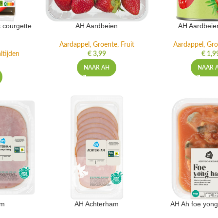
 courgette
AH Aardbeien
AH Aardbeie
Aardappel, Groente, Fruit
Aardappel, Gro
ltijden
€
3,99
€
1,9
NAAR AH
NAAR 
am
AH Achterham
AH Ah foe yong