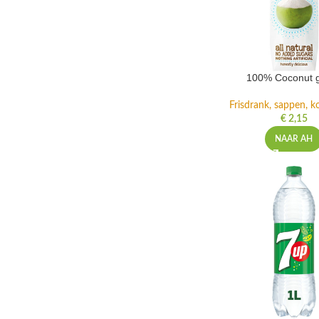
100% Coconut 
Frisdrank, sappen, ko
€
2,15
NAAR AH