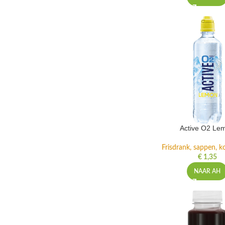
Active O2 Le
Frisdrank, sappen, ko
€
1,35
NAAR AH