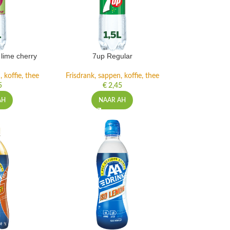
lime cherry
7up Regular
 koffie, thee
Frisdrank, sappen, koffie, thee
5
€
2,45
AH
NAAR AH