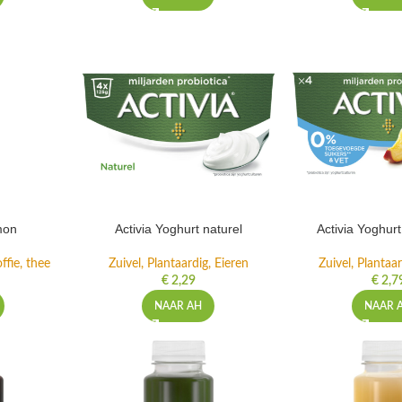
mon
Activia Yoghurt naturel
Activia Yoghur
ffie, thee
Zuivel, Plantaardig, Eieren
Zuivel, Plantaar
€
2,29
€
2,7
NAAR AH
NAAR 