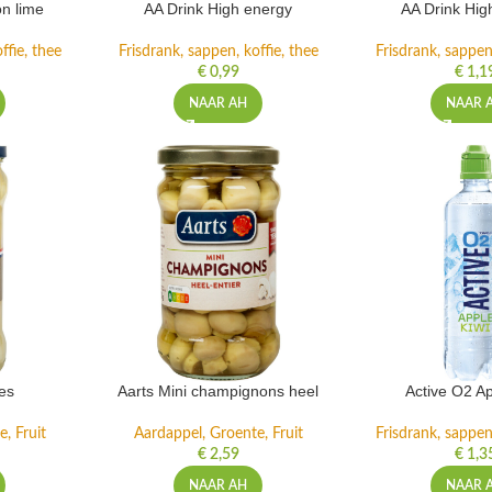
n lime
AA Drink High energy
AA Drink Hig
ffie, thee
Frisdrank, sappen, koffie, thee
Frisdrank, sappen,
€
0,99
€
1,1
NAAR AH
NAAR 
es
Aarts Mini champignons heel
Active O2 Ap
, Fruit
Aardappel, Groente, Fruit
Frisdrank, sappen,
€
2,59
€
1,3
NAAR AH
NAAR 