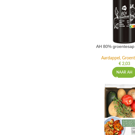
AH 80% groentesap 
Aardappel, Groente
€
2,03
NAAR AH