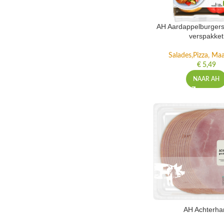
AH Aardappelburgers
verspakket
Salades,Pizza, Maa
€
5,49
NAAR AH
AH Achterh