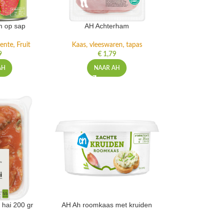
n op sap
AH Achterham
ente, Fruit
Kaas, vleeswaren, tapas
9
€
1,79
AH
NAAR AH
 hai 200 gr
AH Ah roomkaas met kruiden