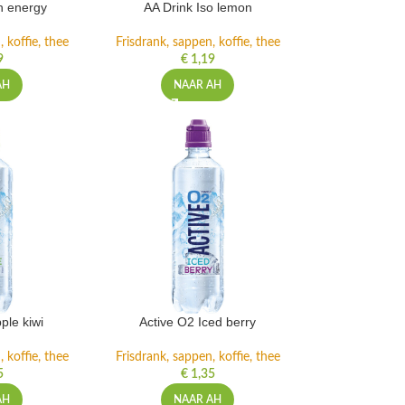
h energy
AA Drink Iso lemon
 koffie, thee
Frisdrank, sappen, koffie, thee
9
€
1,19
AH
NAAR AH
ple kiwi
Active O2 Iced berry
 koffie, thee
Frisdrank, sappen, koffie, thee
5
€
1,35
AH
NAAR AH