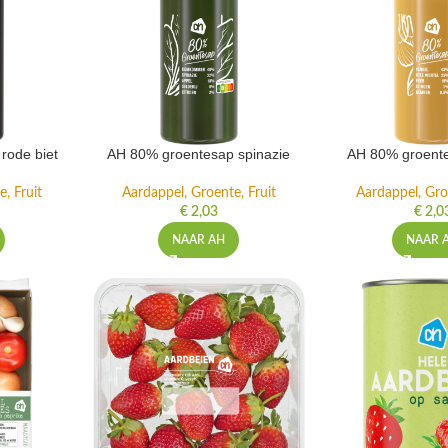
rode biet
AH 80% groentesap spinazie
AH 80% groente
, Fruit
Aardappel, Groente, Fruit
Aardappel, Gro
€
2,03
€
2,0
NAAR AH
NAAR 