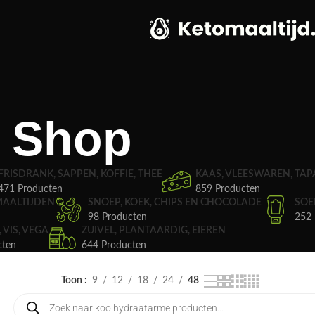
Shop
FRISDRANK, SAPPEN, KOFFIE, THEE
KAAS, VLEESWAREN, TAP
471 Producten
859 Producten
MAALTIJDEN
SNOEP, KOEK, CHIPS EN CHOCOLADE
SOE
98 Producten
252 
, VIS, VEGA
ZUIVEL, PLANTAARDIG, EIEREN
cten
644 Producten
Toon
9
12
18
24
48