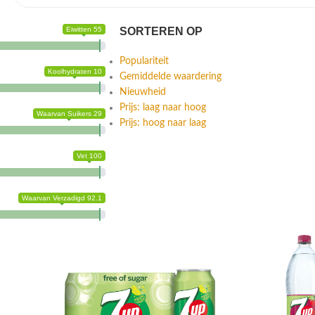
Eiwitten 55
SORTEREN OP
Populariteit
Koolhydraten 10
Gemiddelde waardering
Nieuwheid
Prijs: laag naar hoog
Waarvan Suikers 29
Prijs: hoog naar laag
Vet 100
Waarvan Verzadigd 92.1