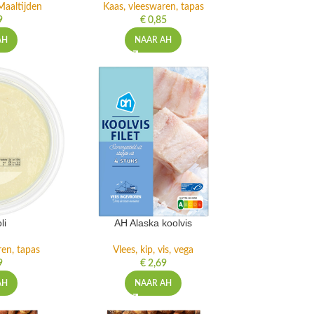
Maaltijden
Kaas, vleeswaren, tapas
9
€
0,85
AH
NAAR AH
li
AH Alaska koolvis
ren, tapas
Vlees, kip, vis, vega
9
€
2,69
AH
NAAR AH