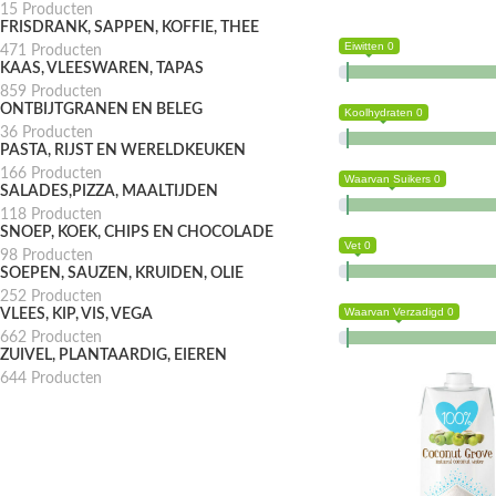
15 Producten
FRISDRANK, SAPPEN, KOFFIE, THEE
Eiwitten 0
471 Producten
KAAS, VLEESWAREN, TAPAS
859 Producten
ONTBIJTGRANEN EN BELEG
Koolhydraten 0
36 Producten
PASTA, RIJST EN WERELDKEUKEN
166 Producten
Waarvan Suikers 0
SALADES,PIZZA, MAALTIJDEN
118 Producten
SNOEP, KOEK, CHIPS EN CHOCOLADE
Vet 0
98 Producten
SOEPEN, SAUZEN, KRUIDEN, OLIE
252 Producten
Waarvan Verzadigd 0
VLEES, KIP, VIS, VEGA
662 Producten
ZUIVEL, PLANTAARDIG, EIEREN
644 Producten