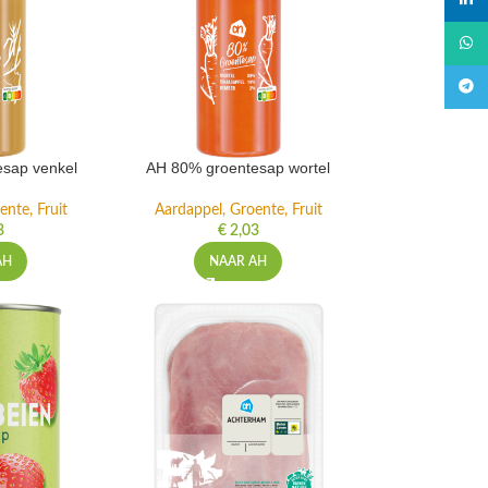
linked
What
Teleg
sap venkel
AH 80% groentesap wortel
ente, Fruit
Aardappel, Groente, Fruit
3
€
2,03
AH
NAAR AH