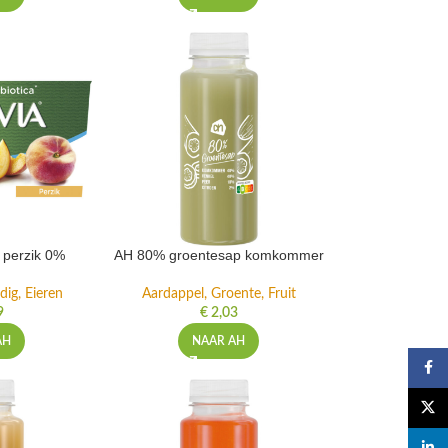
t perzik 0%
AH 80% groentesap komkommer
dig, Eieren
Aardappel, Groente, Fruit
9
€
2,03
AH
NAAR AH
Faceb
X