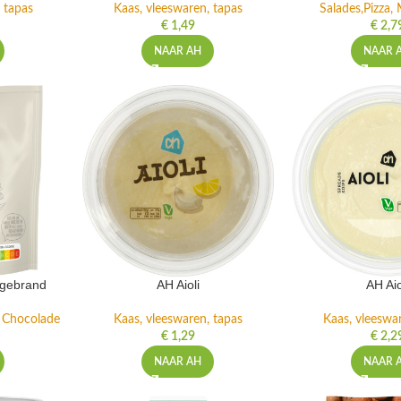
 tapas
Kaas, vleeswaren, tapas
Salades,Pizza, 
€
1,49
€
2,7
NAAR AH
NAAR 
ngebrand
AH Aioli
AH Aio
n Chocolade
Kaas, vleeswaren, tapas
Kaas, vleeswa
€
1,29
€
2,2
NAAR AH
NAAR 