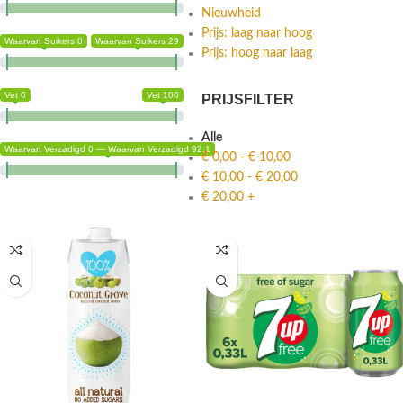
Nieuwheid
Prijs: laag naar hoog
Waarvan Suikers 0
Waarvan Suikers 29
Prijs: hoog naar laag
Vet 0
Vet 100
PRIJSFILTER
Alle
Waarvan Verzadigd 0 — Waarvan Verzadigd 92.1
€
0,00
-
€
10,00
€
10,00
-
€
20,00
€
20,00
+