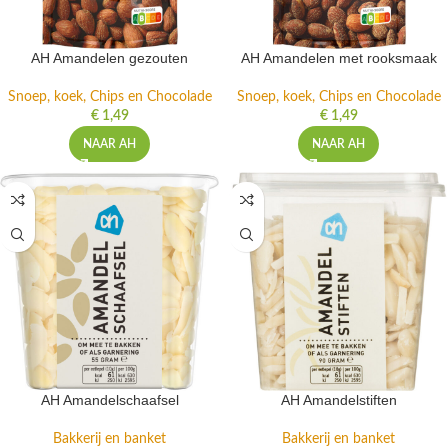
AH Amandelen gezouten
AH Amandelen met rooksmaak
Snoep, koek, Chips en Chocolade
Snoep, koek, Chips en Chocolade
€
1,49
€
1,49
NAAR AH
NAAR AH
AH Amandelschaafsel
AH Amandelstiften
Bakkerij en banket
Bakkerij en banket