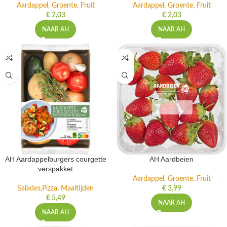
Aardappel, Groente, Fruit
Aardappel, Groente, Fruit
€
2,03
€
2,03
NAAR AH
NAAR AH
AH Aardappelburgers courgette
AH Aardbeien
verspakket
Aardappel, Groente, Fruit
Salades,Pizza, Maaltijden
€
3,99
€
5,49
NAAR AH
NAAR AH