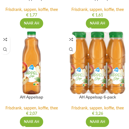
Frisdrank, sappen, koffie, thee
Frisdrank, sappen, koffie, thee
€
1,77
€
1,61
NAAR AH
NAAR AH
AH Appelsap
AH Appelsap 6-pack
Frisdrank, sappen, koffie, thee
Frisdrank, sappen, koffie, thee
€
2,07
€
3,26
NAAR AH
NAAR AH