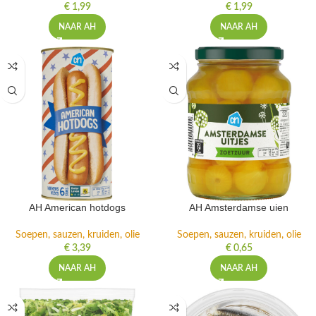
€
1,99
€
1,99
NAAR AH
NAAR AH
AH American hotdogs
AH Amsterdamse uien
Soepen, sauzen, kruiden, olie
Soepen, sauzen, kruiden, olie
€
3,39
€
0,65
NAAR AH
NAAR AH