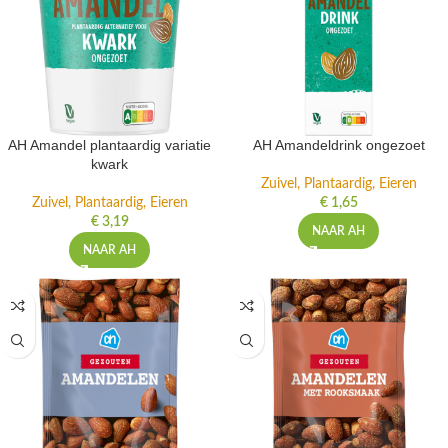
AH Amandel plantaardig variatie
AH Amandeldrink ongezoet
kwark
Zuivel, Plantaardig, Eieren
Zuivel, Plantaardig, Eieren
€
1,65
€
3,19
NAAR AH
NAAR AH