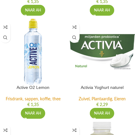
€
1,35
€
1,35
NAAR AH
NAAR AH
Active O2 Lemon
Activia Yoghurt naturel
Frisdrank, sappen, koffie, thee
Zuivel, Plantaardig, Eieren
€
1,35
€
2,29
NAAR AH
NAAR AH