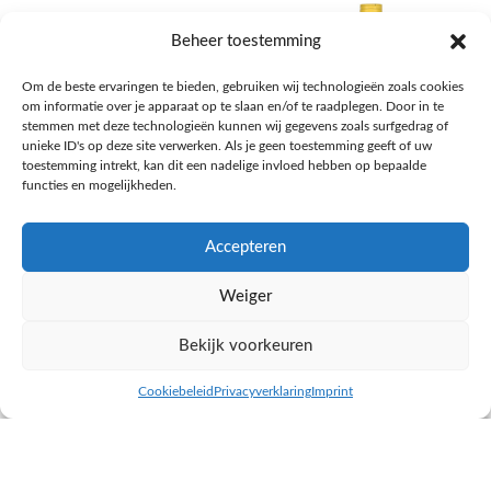
Beheer toestemming
Om de beste ervaringen te bieden, gebruiken wij technologieën zoals cookies
om informatie over je apparaat op te slaan en/of te raadplegen. Door in te
stemmen met deze technologieën kunnen wij gegevens zoals surfgedrag of
unieke ID's op deze site verwerken. Als je geen toestemming geeft of uw
toestemming intrekt, kan dit een nadelige invloed hebben op bepaalde
functies en mogelijkheden.
Accepteren
AH Appelsap 6-pack
AH Arachide olie
Weiger
Frisdrank, sappen, koffie, thee
Pasta, rijst en wereldkeuken
€
1,66
€
4,49
Bekijk voorkeuren
NAAR AH
NAAR AH
Cookiebeleid
Privacyverklaring
Imprint
inkel op
Filters