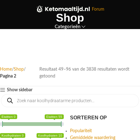
Forum
Shop
Categorieën
Home
Shop
Resultaat 49–96 van de 3838 resultaten wordt
Pagina 2
getoond
Show sidebar
Eiwitten 0
Eiwitten 55
SORTEREN OP
Populariteit
Koolhydraten 0
Koolhydraten 10
Gemiddelde waardering