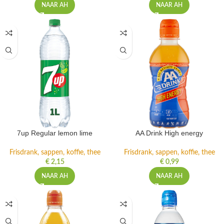
NAAR AH
NAAR AH
7up Regular lemon lime
AA Drink High energy
Frisdrank, sappen, koffie, thee
Frisdrank, sappen, koffie, thee
€
2,15
€
0,99
NAAR AH
NAAR AH