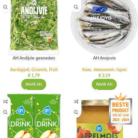
AH Andijvie gesneden
AH Ansjovis
Aardappel, Groente, Fruit
Kaas, vleeswaren, tapas
€
1,79
€
3,19
NAAR AH
NAAR AH