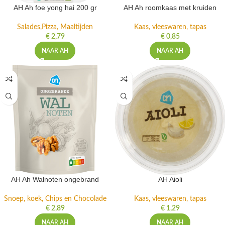
AH Ah foe yong hai 200 gr
AH Ah roomkaas met kruiden
Salades,Pizza, Maaltijden
Kaas, vleeswaren, tapas
€
2,79
€
0,85
NAAR AH
NAAR AH
AH Ah Walnoten ongebrand
AH Aioli
Snoep, koek, Chips en Chocolade
Kaas, vleeswaren, tapas
€
2,89
€
1,29
NAAR AH
NAAR AH