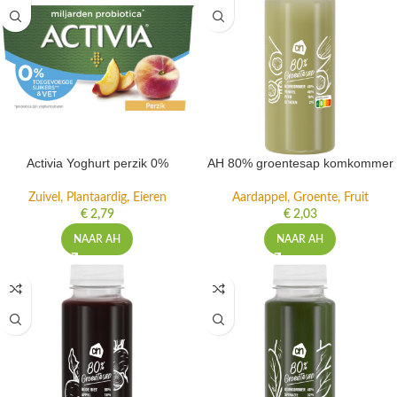
Activia Yoghurt perzik 0%
AH 80% groentesap komkommer
Zuivel, Plantaardig, Eieren
Aardappel, Groente, Fruit
€
2,79
€
2,03
NAAR AH
NAAR AH