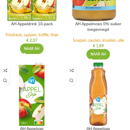
AH Appeldrink 10-pack
AH Appelmoes 0% suiker
toegevoegd
Frisdrank, sappen, koffie, thee
€
2,07
Soepen, sauzen, kruiden, olie
€
1,89
NAAR AH
NAAR AH
AH Appelsap
AH Appelsap