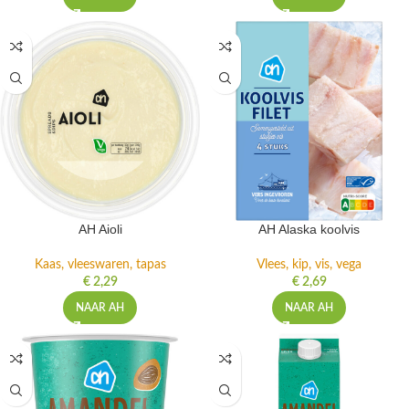
AH Aioli
AH Alaska koolvis
Kaas, vleeswaren, tapas
Vlees, kip, vis, vega
€
2,29
€
2,69
NAAR AH
NAAR AH