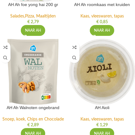
AH Ah foe yong hai 200 gr
AH Ah roomkaas met kruiden
Salades,Pizza, Maaltijden
Kaas, vleeswaren, tapas
€
2,79
€
0,85
NAAR AH
NAAR AH
AH Ah Walnoten ongebrand
AH Aioli
Snoep, koek, Chips en Chocolade
Kaas, vleeswaren, tapas
€
2,89
€
1,29
NAAR AH
NAAR AH