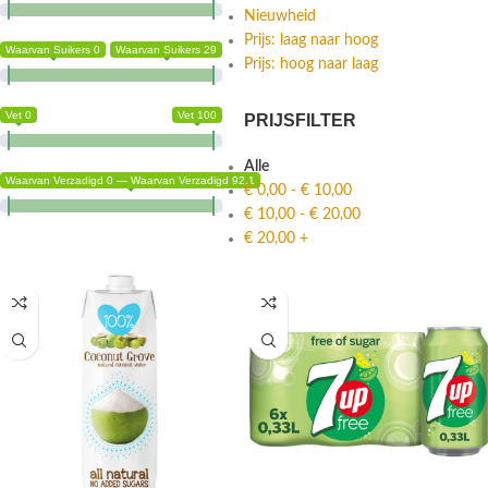
Nieuwheid
Prijs: laag naar hoog
Waarvan Suikers 0
Waarvan Suikers 29
Prijs: hoog naar laag
Vet 0
Vet 100
PRIJSFILTER
Alle
Waarvan Verzadigd 0 — Waarvan Verzadigd 92.1
€
0,00
-
€
10,00
€
10,00
-
€
20,00
€
20,00
+