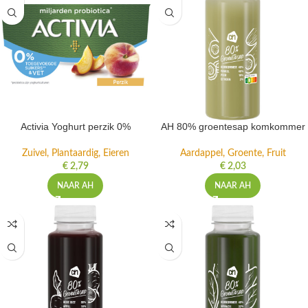
Activia Yoghurt perzik 0%
AH 80% groentesap komkommer
Zuivel, Plantaardig, Eieren
Aardappel, Groente, Fruit
€
2,79
€
2,03
NAAR AH
NAAR AH