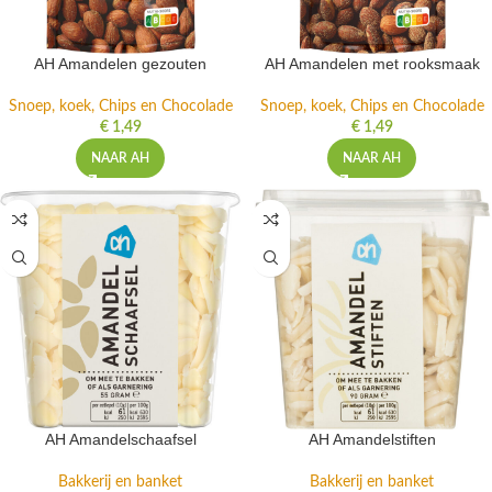
AH Amandelen gezouten
AH Amandelen met rooksmaak
Snoep, koek, Chips en Chocolade
Snoep, koek, Chips en Chocolade
€
1,49
€
1,49
NAAR AH
NAAR AH
AH Amandelschaafsel
AH Amandelstiften
Bakkerij en banket
Bakkerij en banket