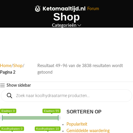
Forum
Shop
Categorieën
Home
Shop
Resultaat 49–96 van de 3838 resultaten wordt
Pagina 2
getoond
Show sidebar
Eiwitten 0
Eiwitten 55
SORTEREN OP
Populariteit
Koolhydraten 0
Koolhydraten 10
Gemiddelde waardering