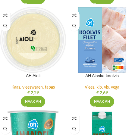
AH Aioli
AH Alaska koolvis
Kaas, vleeswaren, tapas
Vlees, kip, vis, vega
€
2,29
€
2,69
NAAR AH
NAAR AH