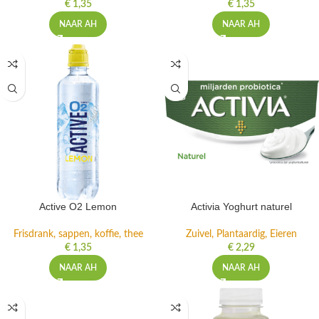
€
1,35
€
1,35
NAAR AH
NAAR AH
Active O2 Lemon
Activia Yoghurt naturel
Frisdrank, sappen, koffie, thee
Zuivel, Plantaardig, Eieren
€
1,35
€
2,29
NAAR AH
NAAR AH