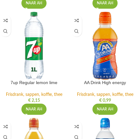
NAAR AH
NAAR AH
7up Regular lemon lime
AA Drink High energy
Frisdrank, sappen, koffie, thee
Frisdrank, sappen, koffie, thee
€
2,15
€
0,99
NAAR AH
NAAR AH