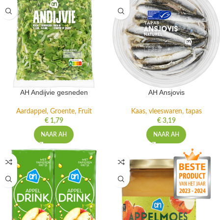
AH Andijvie gesneden
AH Ansjovis
Aardappel, Groente, Fruit
Kaas, vleeswaren, tapas
€
1,79
€
3,19
NAAR AH
NAAR AH