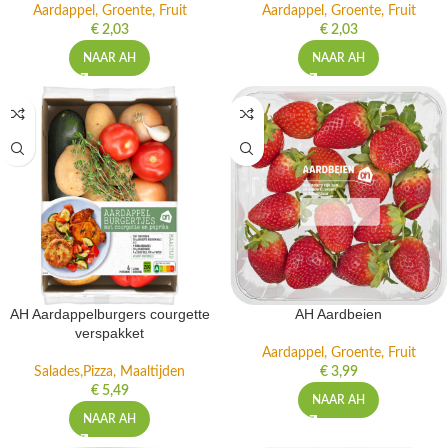
Aardappel, Groente, Fruit
Aardappel, Groente, Fruit
€
2,03
€
2,03
NAAR AH
NAAR AH
AH Aardappelburgers courgette
AH Aardbeien
verspakket
Aardappel, Groente, Fruit
Salades,Pizza, Maaltijden
€
3,99
€
5,49
NAAR AH
NAAR AH