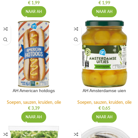
€
1,99
€
1,99
NAAR AH
NAAR AH
AH American hotdogs
AH Amsterdamse uien
Soepen, sauzen, kruiden, olie
Soepen, sauzen, kruiden, olie
€
3,39
€
0,65
NAAR AH
NAAR AH