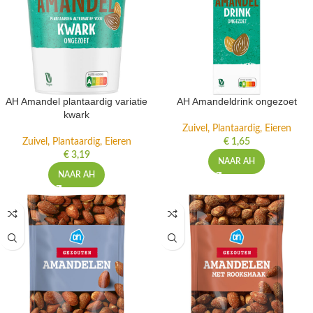
AH Amandel plantaardig variatie
AH Amandeldrink ongezoet
kwark
Zuivel, Plantaardig, Eieren
Zuivel, Plantaardig, Eieren
€
1,65
€
3,19
NAAR AH
NAAR AH