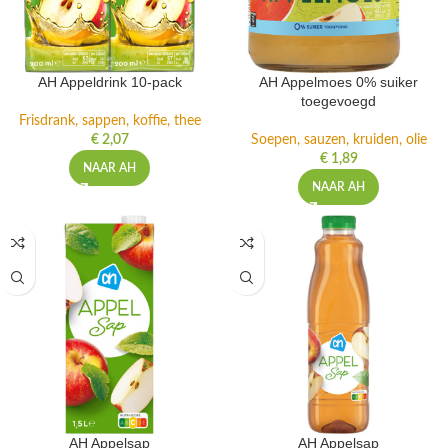
AH Appeldrink 10-pack
AH Appelmoes 0% suiker
toegevoegd
Frisdrank, sappen, koffie, thee
€
2,07
Soepen, sauzen, kruiden, olie
€
1,89
NAAR AH
NAAR AH
AH Appelsap
AH Appelsap