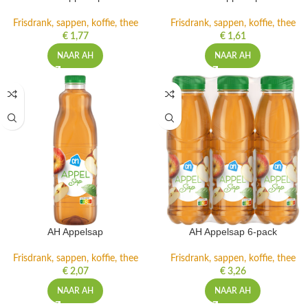
Frisdrank, sappen, koffie, thee
Frisdrank, sappen, koffie, thee
€
1,77
€
1,61
NAAR AH
NAAR AH
AH Appelsap
AH Appelsap 6-pack
Frisdrank, sappen, koffie, thee
Frisdrank, sappen, koffie, thee
€
2,07
€
3,26
NAAR AH
NAAR AH