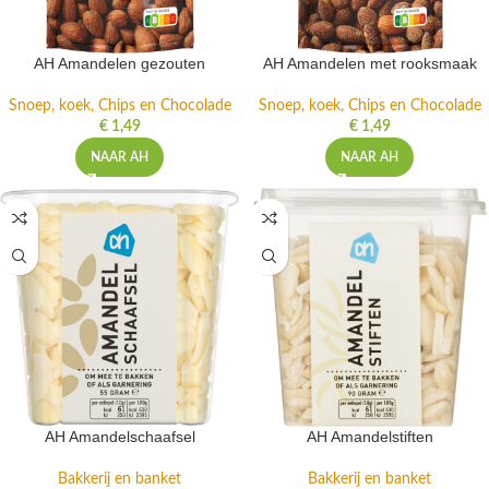
AH Amandelen gezouten
AH Amandelen met rooksmaak
Snoep, koek, Chips en Chocolade
Snoep, koek, Chips en Chocolade
€
1,49
€
1,49
NAAR AH
NAAR AH
AH Amandelschaafsel
AH Amandelstiften
Bakkerij en banket
Bakkerij en banket