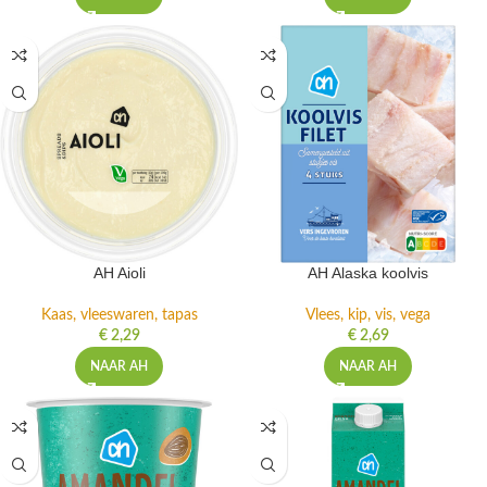
AH Aioli
AH Alaska koolvis
Kaas, vleeswaren, tapas
Vlees, kip, vis, vega
€
2,29
€
2,69
NAAR AH
NAAR AH