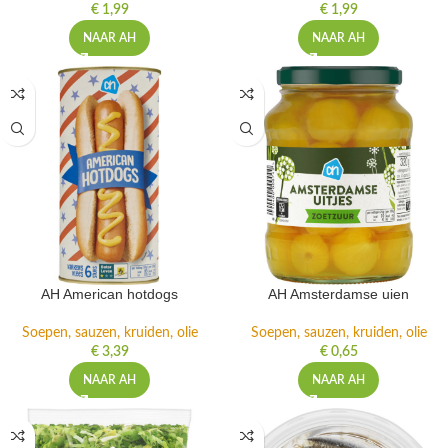
€
1,99
€
1,99
NAAR AH
NAAR AH
AH American hotdogs
AH Amsterdamse uien
Soepen, sauzen, kruiden, olie
Soepen, sauzen, kruiden, olie
€
3,39
€
0,65
NAAR AH
NAAR AH