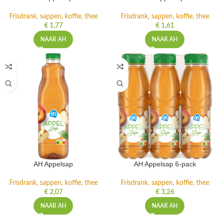
Frisdrank, sappen, koffie, thee
Frisdrank, sappen, koffie, thee
€
1,77
€
1,61
NAAR AH
NAAR AH
AH Appelsap
AH Appelsap 6-pack
Frisdrank, sappen, koffie, thee
Frisdrank, sappen, koffie, thee
€
2,07
€
3,26
NAAR AH
NAAR AH