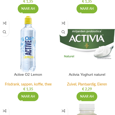
€
1,35
€
1,35
NAAR AH
NAAR AH
Active O2 Lemon
Activia Yoghurt naturel
Frisdrank, sappen, koffie, thee
Zuivel, Plantaardig, Eieren
€
1,35
€
2,29
NAAR AH
NAAR AH