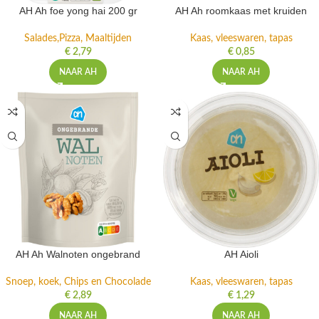
AH Ah foe yong hai 200 gr
AH Ah roomkaas met kruiden
Salades,Pizza, Maaltijden
Kaas, vleeswaren, tapas
€
2,79
€
0,85
NAAR AH
NAAR AH
AH Ah Walnoten ongebrand
AH Aioli
Snoep, koek, Chips en Chocolade
Kaas, vleeswaren, tapas
€
2,89
€
1,29
NAAR AH
NAAR AH