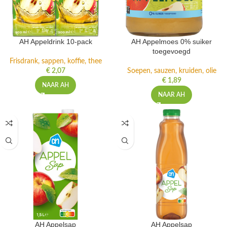
AH Appeldrink 10-pack
AH Appelmoes 0% suiker
toegevoegd
Frisdrank, sappen, koffie, thee
€
2,07
Soepen, sauzen, kruiden, olie
€
1,89
NAAR AH
NAAR AH
AH Appelsap
AH Appelsap