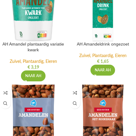
AH Amandel plantaardig variatie
AH Amandeldrink ongezoet
kwark
Zuivel, Plantaardig, Eieren
Zuivel, Plantaardig, Eieren
€
1,65
€
3,19
NAAR AH
NAAR AH