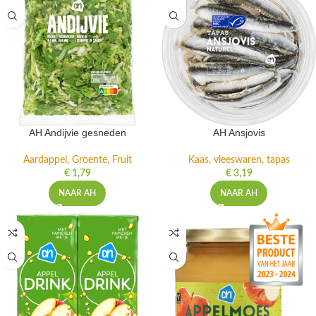
AH Andijvie gesneden
AH Ansjovis
Aardappel, Groente, Fruit
Kaas, vleeswaren, tapas
€
1,79
€
3,19
NAAR AH
NAAR AH