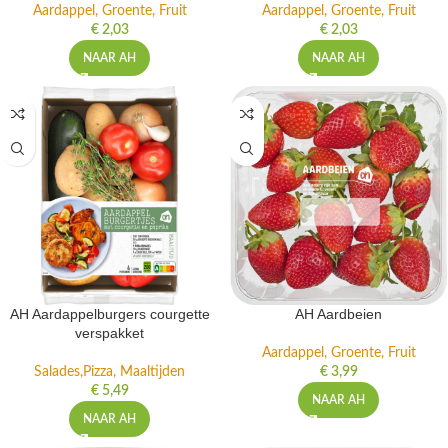
Aardappel, Groente, Fruit
Aardappel, Groente, Fruit
€
2,03
€
2,03
NAAR AH
NAAR AH
AH Aardappelburgers courgette
AH Aardbeien
verspakket
Aardappel, Groente, Fruit
Salades,Pizza, Maaltijden
€
3,99
€
5,49
NAAR AH
NAAR AH