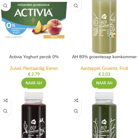
Activia Yoghurt perzik 0%
AH 80% groentesap komkommer
Zuivel, Plantaardig, Eieren
Aardappel, Groente, Fruit
€
2,79
€
2,03
NAAR AH
NAAR AH