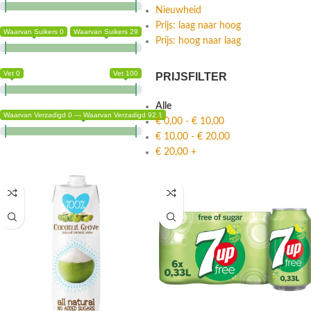
Nieuwheid
Prijs: laag naar hoog
Waarvan Suikers 0
Waarvan Suikers 29
Prijs: hoog naar laag
Vet 0
Vet 100
PRIJSFILTER
Alle
Waarvan Verzadigd 0 — Waarvan Verzadigd 92.1
€
0,00
-
€
10,00
€
10,00
-
€
20,00
€
20,00
+