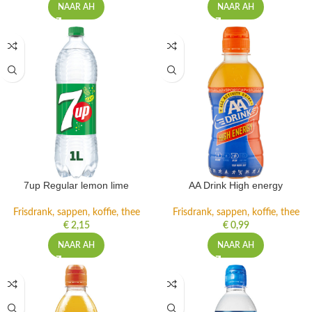
NAAR AH
NAAR AH
7up Regular lemon lime
AA Drink High energy
Frisdrank, sappen, koffie, thee
Frisdrank, sappen, koffie, thee
€
2,15
€
0,99
NAAR AH
NAAR AH