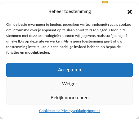
Beheer toestemming
Om de beste ervaringen te bieden, gebruiken wij technologieën zoals cookies
om informatie over je apparaat op te slaan en/of te raadplegen. Door in te
stemmen met deze technologieën kunnen wij gegevens zoals surfgedrag of
unieke ID's op deze site verwerken. Als je geen toestemming geeft of uw
toestemming intrekt, kan dit een nadelige invloed hebben op bepaalde
functies en mogelijkheden.
Accepteren
AH Appelsap 6-pack
AH Arachide olie
Weiger
Frisdrank, sappen, koffie, thee
Pasta, rijst en wereldkeuken
€
1,66
€
4,49
Bekijk voorkeuren
NAAR AH
NAAR AH
Cookiebeleid
Privacyverklaring
Imprint
inkel op
Filters