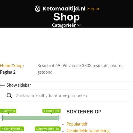
Forum
Shop
Categorieën
Home
Shop
Resultaat 49–96 van de 3838 resultaten wordt
Pagina 2
getoond
Show sidebar
Eiwitten 0
Eiwitten 55
SORTEREN OP
Populariteit
Koolhydraten 0
Koolhydraten 10
Gemiddelde waardering