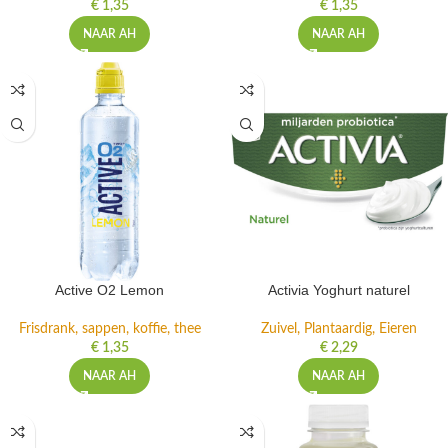
€
1,35
€
1,35
NAAR AH
NAAR AH
Active O2 Lemon
Activia Yoghurt naturel
Frisdrank, sappen, koffie, thee
Zuivel, Plantaardig, Eieren
€
1,35
€
2,29
NAAR AH
NAAR AH