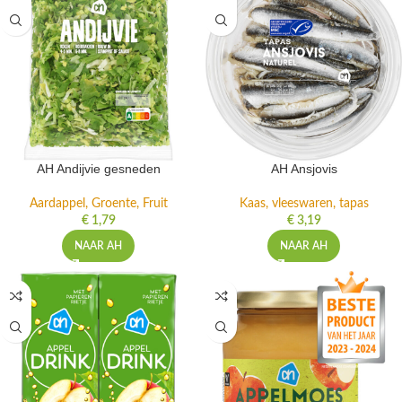
AH Andijvie gesneden
AH Ansjovis
Aardappel, Groente, Fruit
Kaas, vleeswaren, tapas
€
1,79
€
3,19
NAAR AH
NAAR AH