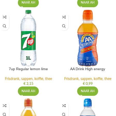
NAAR AH
NAAR AH
7up Regular lemon lime
AA Drink High energy
Frisdrank, sappen, koffie, thee
Frisdrank, sappen, koffie, thee
€
2,15
€
0,99
NAAR AH
NAAR AH