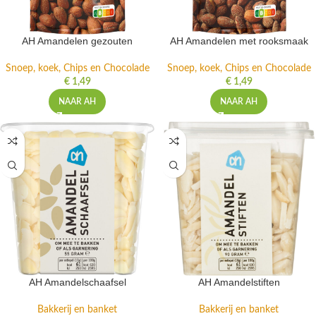
AH Amandelen gezouten
AH Amandelen met rooksmaak
Snoep, koek, Chips en Chocolade
Snoep, koek, Chips en Chocolade
€
1,49
€
1,49
NAAR AH
NAAR AH
AH Amandelschaafsel
AH Amandelstiften
Bakkerij en banket
Bakkerij en banket