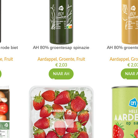
rode biet
AH 80% groentesap spinazie
AH 80% groente
, Fruit
Aardappel, Groente, Fruit
Aardappel, Gro
€
2,03
€
2,0
NAAR AH
NAAR 