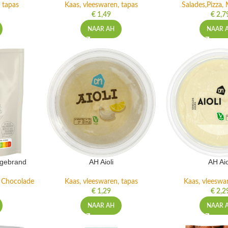
 tapas
Kaas, vleeswaren, tapas
Salades,Pizza, 
€
1,49
€
2,7
NAAR AH
NAAR 
ngebrand
AH Aioli
AH Aio
n Chocolade
Kaas, vleeswaren, tapas
Kaas, vleeswa
€
1,29
€
2,2
NAAR AH
NAAR 