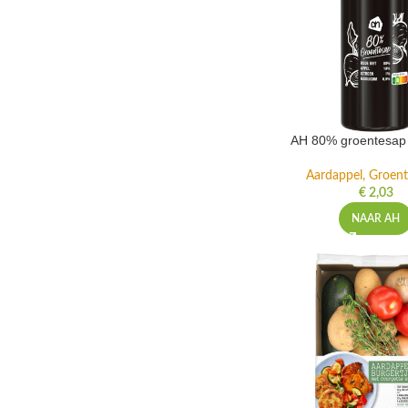
AH 80% groentesap 
Aardappel, Groente
€
2,03
NAAR AH