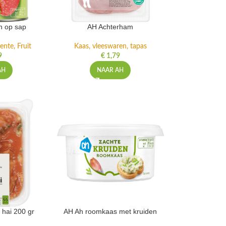
n op sap
AH Achterham
ente, Fruit
Kaas, vleeswaren, tapas
9
€
1,79
AH
NAAR AH
 hai 200 gr
AH Ah roomkaas met kruiden