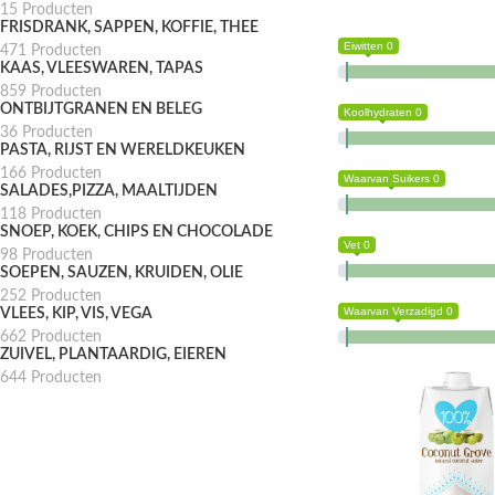
15 Producten
FRISDRANK, SAPPEN, KOFFIE, THEE
Eiwitten 0
471 Producten
KAAS, VLEESWAREN, TAPAS
859 Producten
ONTBIJTGRANEN EN BELEG
Koolhydraten 0
36 Producten
PASTA, RIJST EN WERELDKEUKEN
166 Producten
Waarvan Suikers 0
SALADES,PIZZA, MAALTIJDEN
118 Producten
SNOEP, KOEK, CHIPS EN CHOCOLADE
Vet 0
98 Producten
SOEPEN, SAUZEN, KRUIDEN, OLIE
252 Producten
Waarvan Verzadigd 0
VLEES, KIP, VIS, VEGA
662 Producten
ZUIVEL, PLANTAARDIG, EIEREN
644 Producten