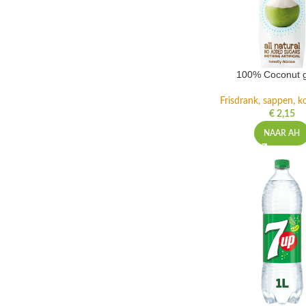
100% Coconut 
Frisdrank, sappen, ko
€
2,15
NAAR AH