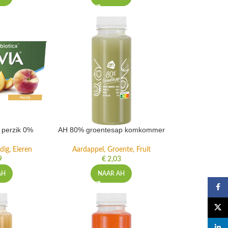
t perzik 0%
AH 80% groentesap komkommer
dig, Eieren
Aardappel, Groente, Fruit
9
€
2,03
AH
NAAR AH
Faceb
X