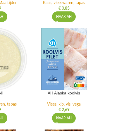
Maaltijden
Kaas, vleeswaren, tapas
9
€
0,85
AH
NAAR AH
li
AH Alaska koolvis
ren, tapas
Vlees, kip, vis, vega
9
€
2,69
AH
NAAR AH