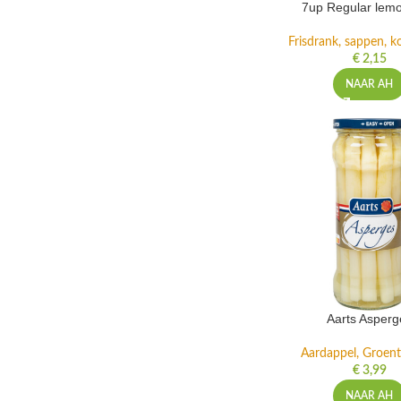
7up Regular lemo
Frisdrank, sappen, ko
€
2,15
NAAR AH
Aarts Asperg
Aardappel, Groente
€
3,99
NAAR AH