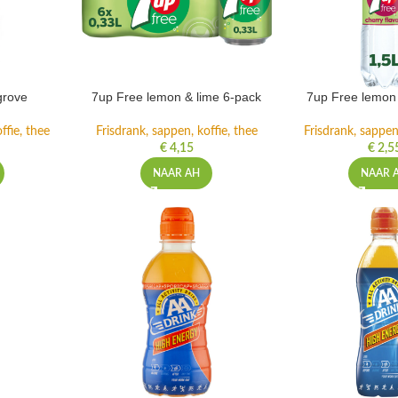
grove
7up Free lemon & lime 6-pack
7up Free lemon 
ffie, thee
Frisdrank, sappen, koffie, thee
Frisdrank, sappen,
€
4,15
€
2,5
NAAR AH
NAAR 