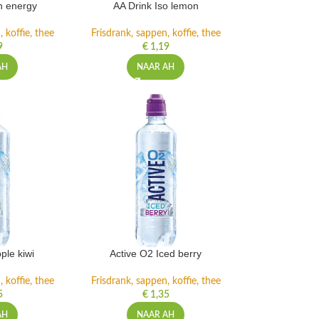
h energy
AA Drink Iso lemon
 koffie, thee
Frisdrank, sappen, koffie, thee
9
€
1,19
AH
NAAR AH
ple kiwi
Active O2 Iced berry
 koffie, thee
Frisdrank, sappen, koffie, thee
5
€
1,35
AH
NAAR AH