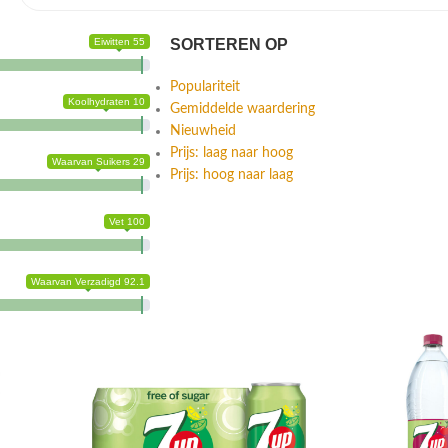
Eiwitten 55
SORTEREN OP
Populariteit
Koolhydraten 10
Gemiddelde waardering
Nieuwheid
Prijs: laag naar hoog
Waarvan Suikers 29
Prijs: hoog naar laag
Vet 100
Waarvan Verzadigd 92.1