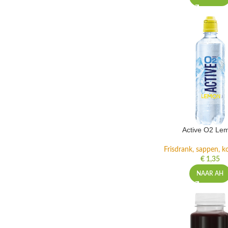
Active O2 Le
Frisdrank, sappen, ko
€
1,35
NAAR AH