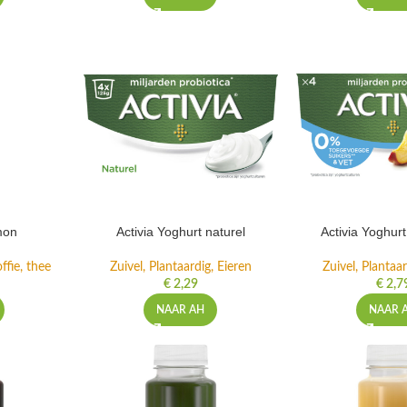
mon
Activia Yoghurt naturel
Activia Yoghur
ffie, thee
Zuivel, Plantaardig, Eieren
Zuivel, Plantaar
€
2,29
€
2,7
NAAR AH
NAAR 