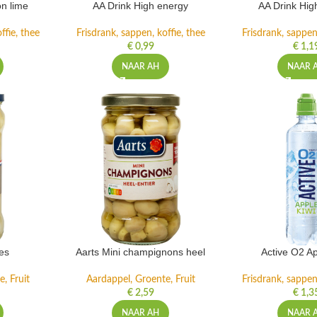
n lime
AA Drink High energy
AA Drink Hig
ffie, thee
Frisdrank, sappen, koffie, thee
Frisdrank, sappen,
€
0,99
€
1,1
NAAR AH
NAAR 
es
Aarts Mini champignons heel
Active O2 Ap
, Fruit
Aardappel, Groente, Fruit
Frisdrank, sappen,
€
2,59
€
1,3
NAAR AH
NAAR 