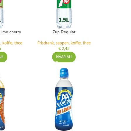
lime cherry
7up Regular
 koffie, thee
Frisdrank, sappen, koffie, thee
5
€
2,45
AH
NAAR AH