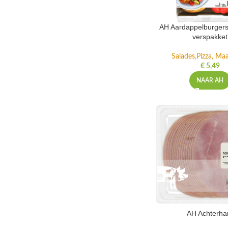
AH Aardappelburgers
verspakket
Salades,Pizza, Maa
€
5,49
NAAR AH
AH Achterh