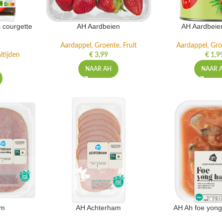
 courgette
AH Aardbeien
AH Aardbeie
Aardappel, Groente, Fruit
Aardappel, Gro
ltijden
€
3,99
€
1,9
NAAR AH
NAAR 
am
AH Achterham
AH Ah foe yong