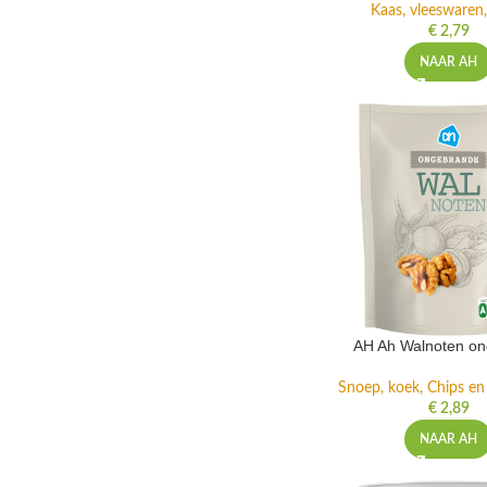
Kaas, vleeswaren,
€
2,79
NAAR AH
AH Ah Walnoten o
Snoep, koek, Chips e
€
2,89
NAAR AH