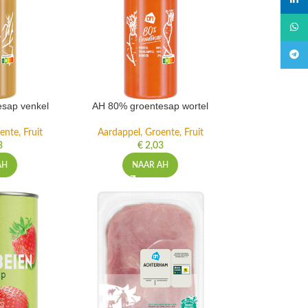
linked
What
Teleg
sap venkel
AH 80% groentesap wortel
ente, Fruit
Aardappel, Groente, Fruit
3
€
2,03
AH
NAAR AH