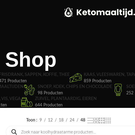
Shop
FRISDRANK, SAPPEN, KOFFIE, THEE
KAAS, VLEESWAREN, TAP
471 Producten
859 Producten
MAALTIJDEN
SNOEP, KOEK, CHIPS EN CHOCOLADE
SOE
98 Producten
252 
, VIS, VEGA
ZUIVEL, PLANTAARDIG, EIEREN
cten
644 Producten
Toon
9
12
18
24
48