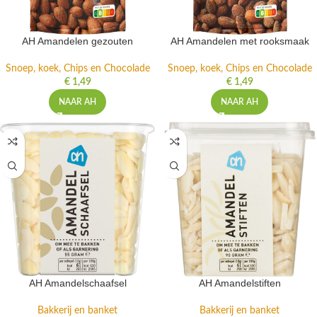
AH Amandelen gezouten
AH Amandelen met rooksmaak
Snoep, koek, Chips en Chocolade
Snoep, koek, Chips en Chocolade
€
1,49
€
1,49
NAAR AH
NAAR AH
AH Amandelschaafsel
AH Amandelstiften
Bakkerij en banket
Bakkerij en banket