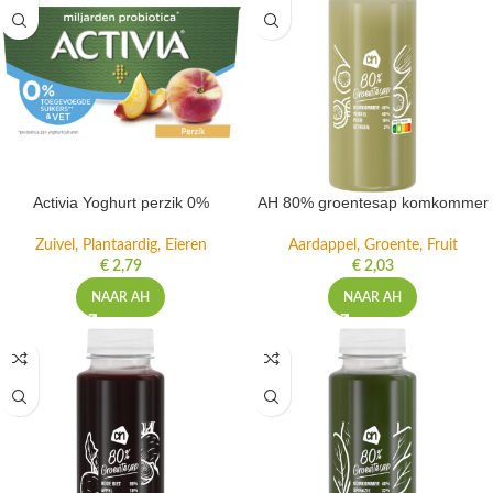
Activia Yoghurt perzik 0%
AH 80% groentesap komkommer
Zuivel, Plantaardig, Eieren
Aardappel, Groente, Fruit
€
2,79
€
2,03
NAAR AH
NAAR AH