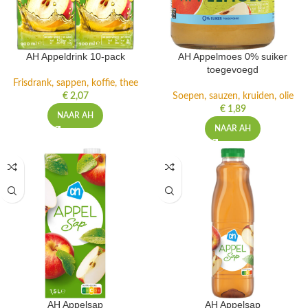
AH Appeldrink 10-pack
AH Appelmoes 0% suiker
toegevoegd
Frisdrank, sappen, koffie, thee
€
2,07
Soepen, sauzen, kruiden, olie
€
1,89
NAAR AH
NAAR AH
AH Appelsap
AH Appelsap