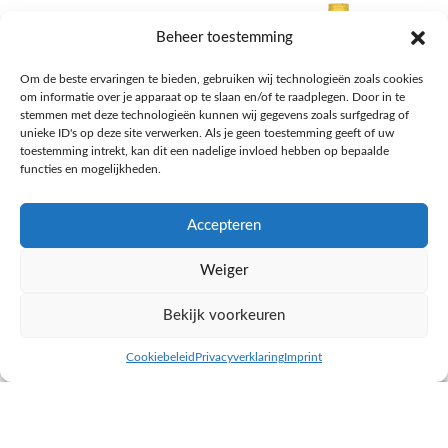
Beheer toestemming
Om de beste ervaringen te bieden, gebruiken wij technologieën zoals cookies
om informatie over je apparaat op te slaan en/of te raadplegen. Door in te
stemmen met deze technologieën kunnen wij gegevens zoals surfgedrag of
unieke ID's op deze site verwerken. Als je geen toestemming geeft of uw
toestemming intrekt, kan dit een nadelige invloed hebben op bepaalde
functies en mogelijkheden.
Accepteren
AH Appelsap 6-pack
AH Arachide olie
Weiger
Frisdrank, sappen, koffie, thee
Pasta, rijst en wereldkeuken
€
1,66
€
4,49
Bekijk voorkeuren
NAAR AH
NAAR AH
Cookiebeleid
Privacyverklaring
Imprint
inkel op
Filters