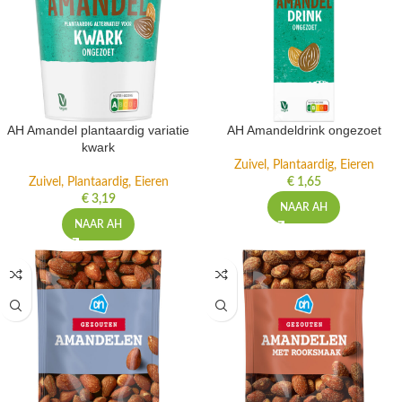
AH Amandel plantaardig variatie
AH Amandeldrink ongezoet
kwark
Zuivel, Plantaardig, Eieren
Zuivel, Plantaardig, Eieren
€
1,65
€
3,19
NAAR AH
NAAR AH