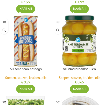
€
1,99
€
1,99
NAAR AH
NAAR AH
AH American hotdogs
AH Amsterdamse uien
Soepen, sauzen, kruiden, olie
Soepen, sauzen, kruiden, olie
€
3,39
€
0,65
NAAR AH
NAAR AH