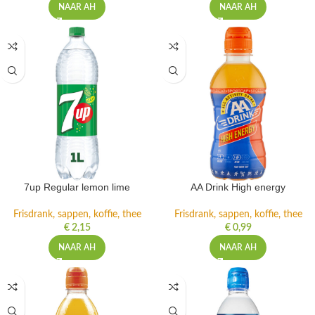
NAAR AH
NAAR AH
7up Regular lemon lime
AA Drink High energy
Frisdrank, sappen, koffie, thee
Frisdrank, sappen, koffie, thee
€
2,15
€
0,99
NAAR AH
NAAR AH