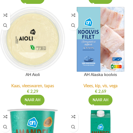
AH Aioli
AH Alaska koolvis
Kaas, vleeswaren, tapas
Vlees, kip, vis, vega
€
2,29
€
2,69
NAAR AH
NAAR AH