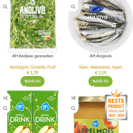
AH Andijvie gesneden
AH Ansjovis
Aardappel, Groente, Fruit
Kaas, vleeswaren, tapas
€
1,79
€
3,19
NAAR AH
NAAR AH