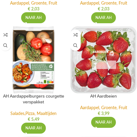
Aardappel, Groente, Fruit
Aardappel, Groente, Fruit
€
2,03
€
2,03
NAAR AH
NAAR AH
AH Aardappelburgers courgette
AH Aardbeien
verspakket
Aardappel, Groente, Fruit
Salades,Pizza, Maaltijden
€
3,99
€
5,49
NAAR AH
NAAR AH