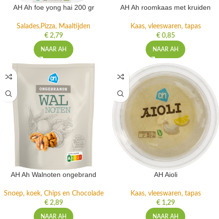
AH Ah foe yong hai 200 gr
AH Ah roomkaas met kruiden
Salades,Pizza, Maaltijden
Kaas, vleeswaren, tapas
€
2,79
€
0,85
NAAR AH
NAAR AH
AH Ah Walnoten ongebrand
AH Aioli
Snoep, koek, Chips en Chocolade
Kaas, vleeswaren, tapas
€
2,89
€
1,29
NAAR AH
NAAR AH