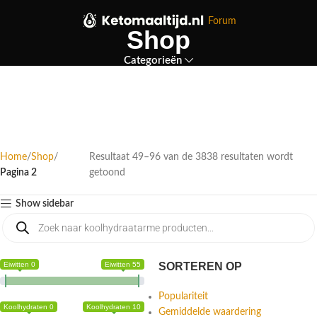
Forum
Shop
Categorieën
Home
Shop
Resultaat 49–96 van de 3838 resultaten wordt
Pagina 2
getoond
Show sidebar
Eiwitten 0
Eiwitten 55
SORTEREN OP
Populariteit
Koolhydraten 0
Koolhydraten 10
Gemiddelde waardering