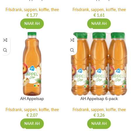
Frisdrank, sappen, koffie, thee
Frisdrank, sappen, koffie, thee
€
1,77
€
1,61
NAAR AH
NAAR AH
AH Appelsap
AH Appelsap 6-pack
Frisdrank, sappen, koffie, thee
Frisdrank, sappen, koffie, thee
€
2,07
€
3,26
NAAR AH
NAAR AH