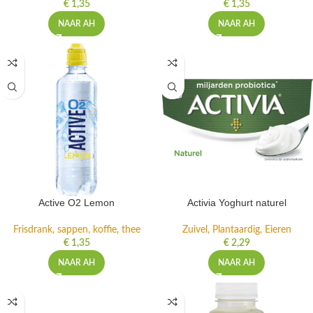
€
1,35
€
1,35
NAAR AH
NAAR AH
Active O2 Lemon
Activia Yoghurt naturel
Frisdrank, sappen, koffie, thee
Zuivel, Plantaardig, Eieren
€
1,35
€
2,29
NAAR AH
NAAR AH