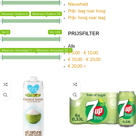
Nieuwheid
Prijs: laag naar hoog
Waarvan Suikers 0
Waarvan Suikers 29
Prijs: hoog naar laag
Vet 0
Vet 100
PRIJSFILTER
Alle
Waarvan Verzadigd 0 — Waarvan Verzadigd 92.1
€
0,00
-
€
10,00
€
10,00
-
€
20,00
€
20,00
+