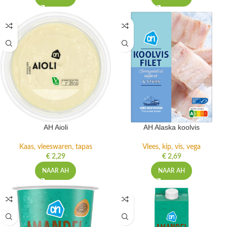
AH Aioli
AH Alaska koolvis
Kaas, vleeswaren, tapas
Vlees, kip, vis, vega
€
2,29
€
2,69
NAAR AH
NAAR AH