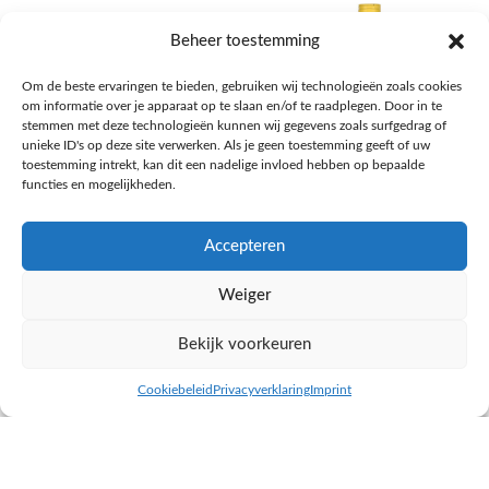
Beheer toestemming
Om de beste ervaringen te bieden, gebruiken wij technologieën zoals cookies
om informatie over je apparaat op te slaan en/of te raadplegen. Door in te
stemmen met deze technologieën kunnen wij gegevens zoals surfgedrag of
unieke ID's op deze site verwerken. Als je geen toestemming geeft of uw
toestemming intrekt, kan dit een nadelige invloed hebben op bepaalde
functies en mogelijkheden.
Accepteren
AH Appelsap 6-pack
AH Arachide olie
Weiger
Frisdrank, sappen, koffie, thee
Pasta, rijst en wereldkeuken
€
1,66
€
4,49
Bekijk voorkeuren
NAAR AH
NAAR AH
Cookiebeleid
Privacyverklaring
Imprint
inkel op
Filters