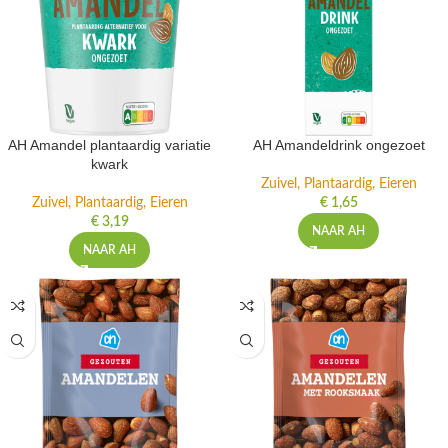
AH Amandel plantaardig variatie
AH Amandeldrink ongezoet
kwark
Zuivel, Plantaardig, Eieren
Zuivel, Plantaardig, Eieren
€
1,65
€
3,19
NAAR AH
NAAR AH