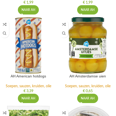
€
1,99
€
1,99
NAAR AH
NAAR AH
AH American hotdogs
AH Amsterdamse uien
Soepen, sauzen, kruiden, olie
Soepen, sauzen, kruiden, olie
€
3,39
€
0,65
NAAR AH
NAAR AH