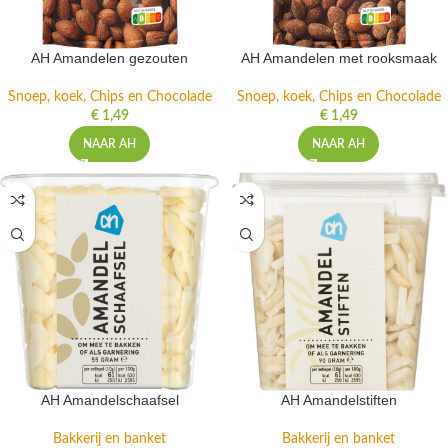
AH Amandelen gezouten
AH Amandelen met rooksmaak
Snoep, koek, Chips en Chocolade
Snoep, koek, Chips en Chocolade
€
1,49
€
1,49
NAAR AH
NAAR AH
AH Amandelschaafsel
AH Amandelstiften
Bakkerij en banket
Bakkerij en banket