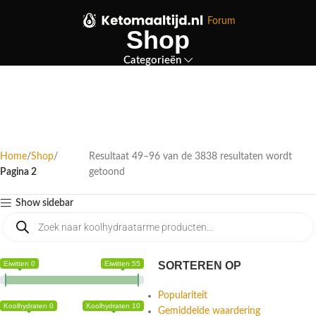
Forum
Shop
Categorieën
Home
Shop
Resultaat 49–96 van de 3838 resultaten wordt
Pagina 2
getoond
Show sidebar
Eiwitten 0
Eiwitten 55
SORTEREN OP
Populariteit
Koolhydraten 0
Koolhydraten 10
Gemiddelde waardering