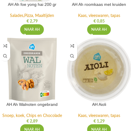
AH Ah foe yong hai 200 gr
AH Ah roomkaas met kruiden
Salades,Pizza, Maaltijden
Kaas, vleeswaren, tapas
€
2,79
€
0,85
NAAR AH
NAAR AH
AH Ah Walnoten ongebrand
AH Aioli
Snoep, koek, Chips en Chocolade
Kaas, vleeswaren, tapas
€
2,89
€
1,29
NAAR AH
NAAR AH