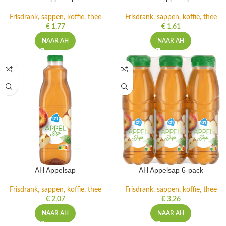
Frisdrank, sappen, koffie, thee
Frisdrank, sappen, koffie, thee
€
1,77
€
1,61
NAAR AH
NAAR AH
AH Appelsap
AH Appelsap 6-pack
Frisdrank, sappen, koffie, thee
Frisdrank, sappen, koffie, thee
€
2,07
€
3,26
NAAR AH
NAAR AH