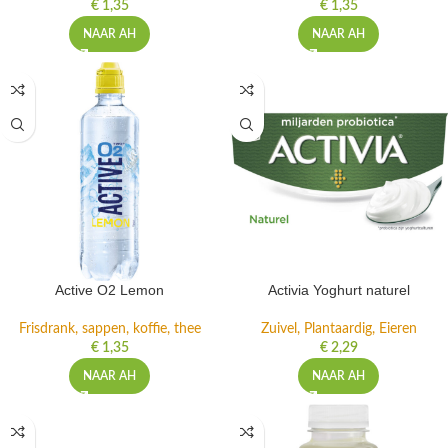
€
1,35
€
1,35
NAAR AH
NAAR AH
Active O2 Lemon
Activia Yoghurt naturel
Frisdrank, sappen, koffie, thee
Zuivel, Plantaardig, Eieren
€
1,35
€
2,29
NAAR AH
NAAR AH