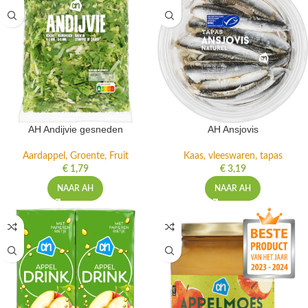
AH Andijvie gesneden
AH Ansjovis
Aardappel, Groente, Fruit
Kaas, vleeswaren, tapas
€
1,79
€
3,19
NAAR AH
NAAR AH