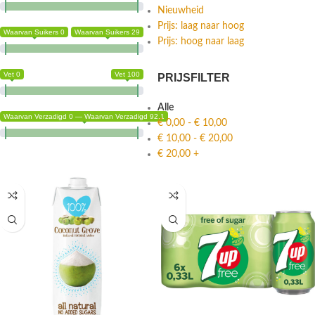
Nieuwheid
Prijs: laag naar hoog
Waarvan Suikers 0
Waarvan Suikers 29
Prijs: hoog naar laag
Vet 0
Vet 100
PRIJSFILTER
Alle
Waarvan Verzadigd 0 — Waarvan Verzadigd 92.1
€
0,00
-
€
10,00
€
10,00
-
€
20,00
€
20,00
+