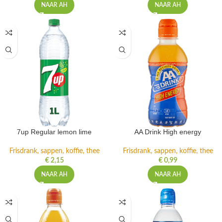
NAAR AH
NAAR AH
7up Regular lemon lime
AA Drink High energy
Frisdrank, sappen, koffie, thee
Frisdrank, sappen, koffie, thee
€
2,15
€
0,99
NAAR AH
NAAR AH