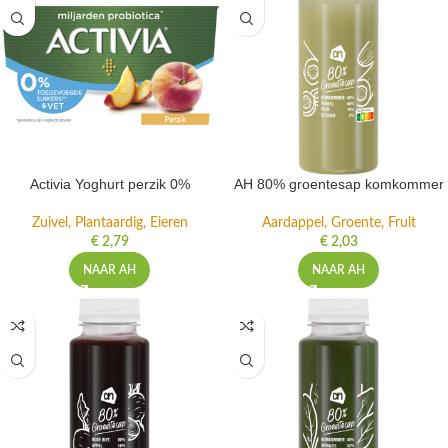
Activia Yoghurt perzik 0%
AH 80% groentesap komkommer
Zuivel, Plantaardig, Eieren
Aardappel, Groente, Fruit
€
2,79
€
2,03
NAAR AH
NAAR AH