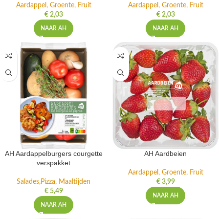
Aardappel, Groente, Fruit
Aardappel, Groente, Fruit
€
2,03
€
2,03
NAAR AH
NAAR AH
AH Aardappelburgers courgette
AH Aardbeien
verspakket
Aardappel, Groente, Fruit
Salades,Pizza, Maaltijden
€
3,99
€
5,49
NAAR AH
NAAR AH