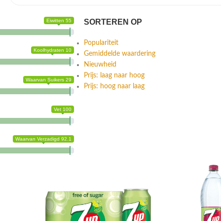
Eiwitten 55
SORTEREN OP
Populariteit
Koolhydraten 10
Gemiddelde waardering
Nieuwheid
Prijs: laag naar hoog
Waarvan Suikers 29
Prijs: hoog naar laag
Vet 100
Waarvan Verzadigd 92.1