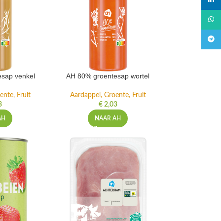
linked
What
Teleg
sap venkel
AH 80% groentesap wortel
ente, Fruit
Aardappel, Groente, Fruit
3
€
2,03
AH
NAAR AH