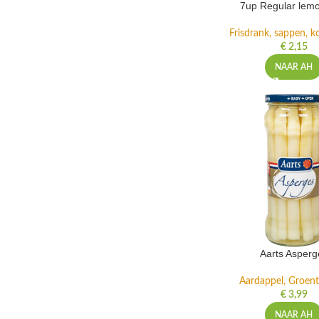
7up Regular lemo
Frisdrank, sappen, ko
€
2,15
NAAR AH
Aarts Asperg
Aardappel, Groente
€
3,99
NAAR AH