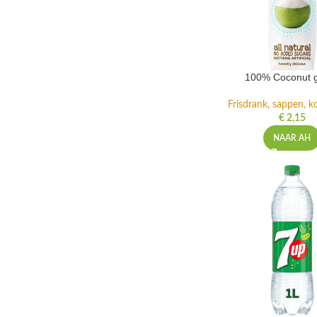
100% Coconut 
Frisdrank, sappen, ko
€
2,15
NAAR AH