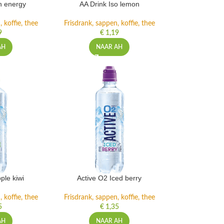
h energy
AA Drink Iso lemon
 koffie, thee
Frisdrank, sappen, koffie, thee
9
€
1,19
AH
NAAR AH
ple kiwi
Active O2 Iced berry
 koffie, thee
Frisdrank, sappen, koffie, thee
5
€
1,35
AH
NAAR AH