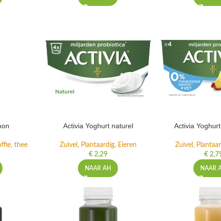
mon
Activia Yoghurt naturel
Activia Yoghur
ffie, thee
Zuivel, Plantaardig, Eieren
Zuivel, Plantaar
€
2,29
€
2,7
NAAR AH
NAAR 