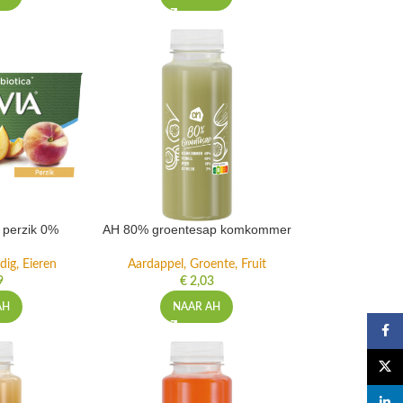
t perzik 0%
AH 80% groentesap komkommer
dig, Eieren
Aardappel, Groente, Fruit
9
€
2,03
AH
NAAR AH
Faceb
X