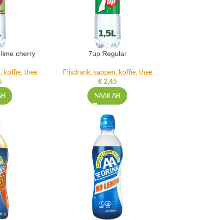
lime cherry
7up Regular
 koffie, thee
Frisdrank, sappen, koffie, thee
5
€
2,45
AH
NAAR AH