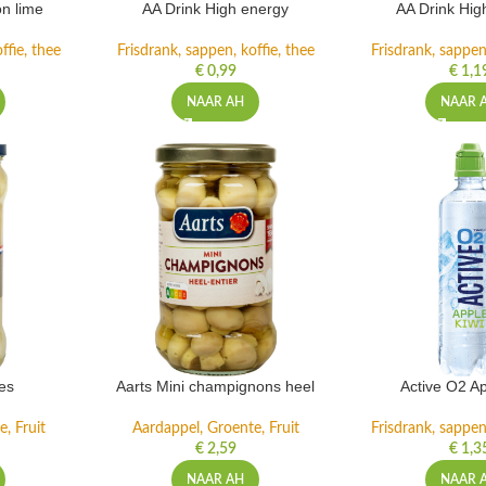
n lime
AA Drink High energy
AA Drink Hig
ffie, thee
Frisdrank, sappen, koffie, thee
Frisdrank, sappen,
€
0,99
€
1,1
NAAR AH
NAAR 
es
Aarts Mini champignons heel
Active O2 Ap
, Fruit
Aardappel, Groente, Fruit
Frisdrank, sappen,
€
2,59
€
1,3
NAAR AH
NAAR 