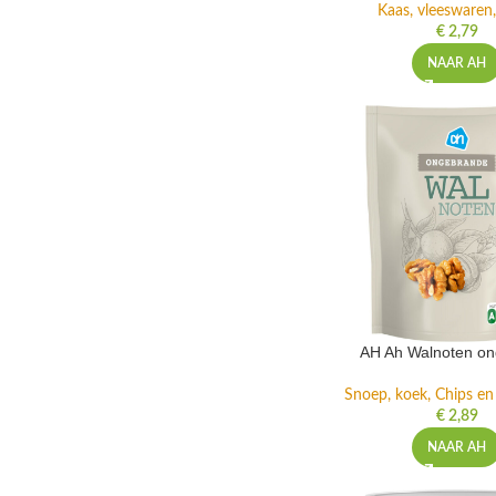
Kaas, vleeswaren,
€
2,79
NAAR AH
AH Ah Walnoten o
Snoep, koek, Chips e
€
2,89
NAAR AH