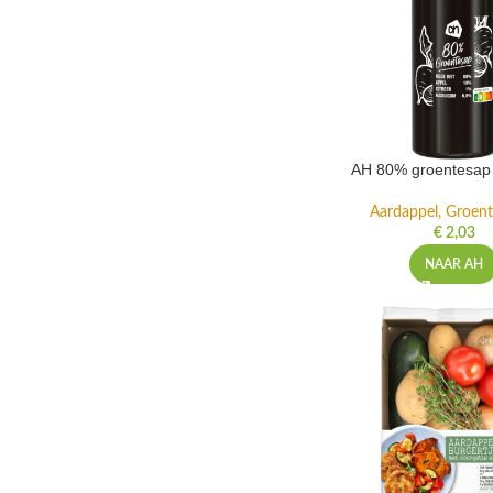
AH 80% groentesap 
Aardappel, Groente
€
2,03
NAAR AH