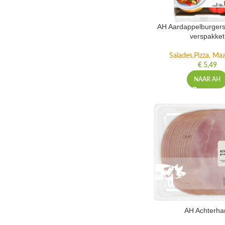
AH Aardappelburgers
verspakket
Salades,Pizza, Maa
€
5,49
NAAR AH
AH Achterh