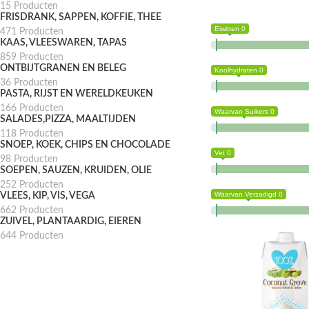
15 Producten
FRISDRANK, SAPPEN, KOFFIE, THEE
Eiwitten 0
471 Producten
KAAS, VLEESWAREN, TAPAS
859 Producten
ONTBIJTGRANEN EN BELEG
Koolhydraten 0
36 Producten
PASTA, RIJST EN WERELDKEUKEN
166 Producten
Waarvan Suikers 0
SALADES,PIZZA, MAALTIJDEN
118 Producten
SNOEP, KOEK, CHIPS EN CHOCOLADE
Vet 0
98 Producten
SOEPEN, SAUZEN, KRUIDEN, OLIE
252 Producten
Waarvan Verzadigd 0
VLEES, KIP, VIS, VEGA
662 Producten
ZUIVEL, PLANTAARDIG, EIEREN
644 Producten