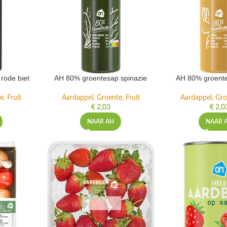
rode biet
AH 80% groentesap spinazie
AH 80% groente
, Fruit
Aardappel, Groente, Fruit
Aardappel, Gro
€
2,03
€
2,0
NAAR AH
NAAR 