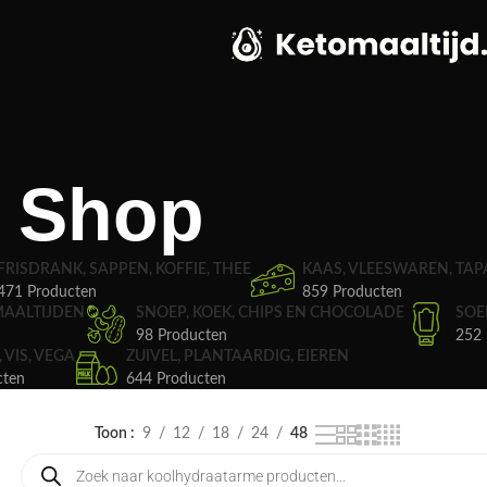
Shop
FRISDRANK, SAPPEN, KOFFIE, THEE
KAAS, VLEESWAREN, TAP
471 Producten
859 Producten
MAALTIJDEN
SNOEP, KOEK, CHIPS EN CHOCOLADE
SOE
98 Producten
252 
, VIS, VEGA
ZUIVEL, PLANTAARDIG, EIEREN
cten
644 Producten
Toon
9
12
18
24
48