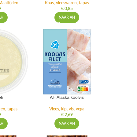
Maaltijden
Kaas, vleeswaren, tapas
9
€
0,85
AH
NAAR AH
li
AH Alaska koolvis
ren, tapas
Vlees, kip, vis, vega
9
€
2,69
AH
NAAR AH