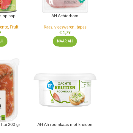
n op sap
AH Achterham
ente, Fruit
Kaas, vleeswaren, tapas
9
€
1,79
AH
NAAR AH
 hai 200 gr
AH Ah roomkaas met kruiden