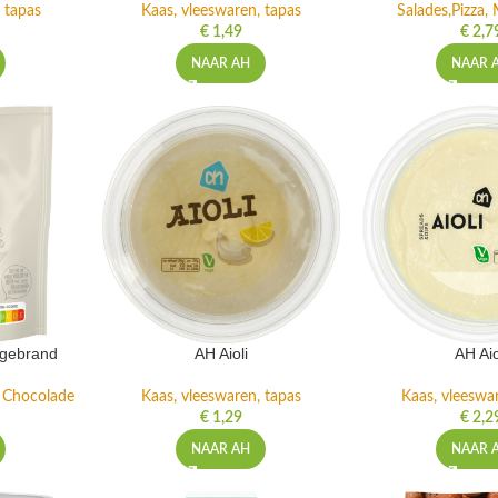
 tapas
Kaas, vleeswaren, tapas
Salades,Pizza, 
€
1,49
€
2,7
NAAR AH
NAAR 
ngebrand
AH Aioli
AH Aio
n Chocolade
Kaas, vleeswaren, tapas
Kaas, vleeswa
€
1,29
€
2,2
NAAR AH
NAAR 