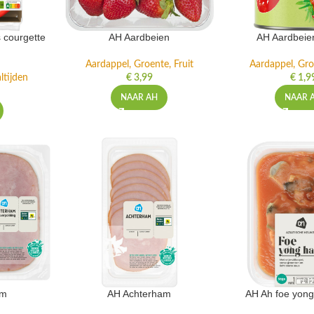
 courgette
AH Aardbeien
AH Aardbeie
Aardappel, Groente, Fruit
Aardappel, Gro
ltijden
€
3,99
€
1,9
NAAR AH
NAAR 
am
AH Achterham
AH Ah foe yong