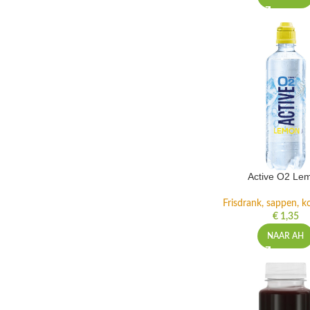
Active O2 Le
Frisdrank, sappen, ko
€
1,35
NAAR AH