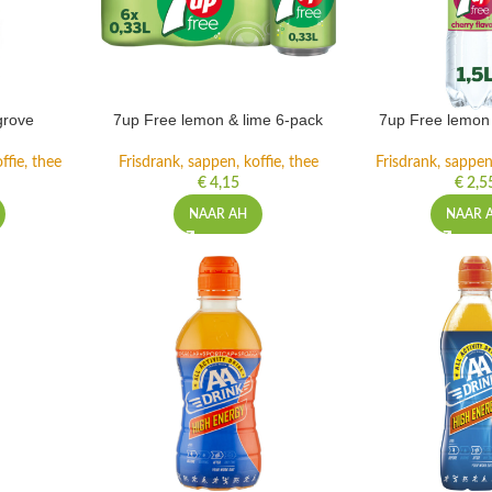
grove
7up Free lemon & lime 6-pack
7up Free lemon 
ffie, thee
Frisdrank, sappen, koffie, thee
Frisdrank, sappen,
€
4,15
€
2,5
NAAR AH
NAAR 