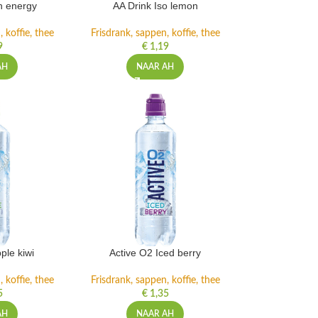
h energy
AA Drink Iso lemon
 koffie, thee
Frisdrank, sappen, koffie, thee
9
€
1,19
AH
NAAR AH
ple kiwi
Active O2 Iced berry
 koffie, thee
Frisdrank, sappen, koffie, thee
5
€
1,35
AH
NAAR AH