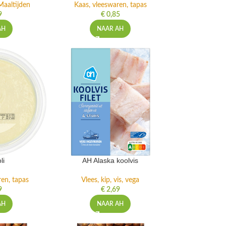
Maaltijden
Kaas, vleeswaren, tapas
9
€
0,85
AH
NAAR AH
li
AH Alaska koolvis
ren, tapas
Vlees, kip, vis, vega
9
€
2,69
AH
NAAR AH