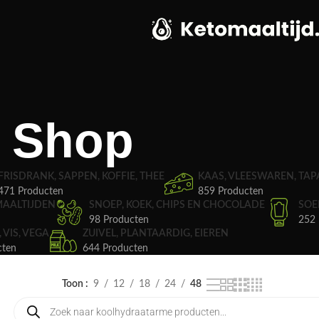
Shop
FRISDRANK, SAPPEN, KOFFIE, THEE
KAAS, VLEESWAREN, TAP
471 Producten
859 Producten
MAALTIJDEN
SNOEP, KOEK, CHIPS EN CHOCOLADE
SOE
98 Producten
252 
, VIS, VEGA
ZUIVEL, PLANTAARDIG, EIEREN
cten
644 Producten
Toon
9
12
18
24
48