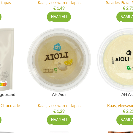
 tapas
Kaas, vleeswaren, tapas
Salades,Pizza, 
€
1,49
€
2,7
NAAR AH
NAAR 
ngebrand
AH Aioli
AH Aio
n Chocolade
Kaas, vleeswaren, tapas
Kaas, vleeswa
€
1,29
€
2,2
NAAR AH
NAAR 