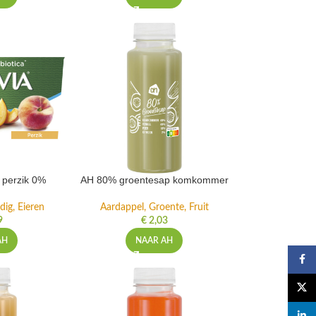
t perzik 0%
AH 80% groentesap komkommer
dig, Eieren
Aardappel, Groente, Fruit
9
€
2,03
AH
NAAR AH
Faceb
X