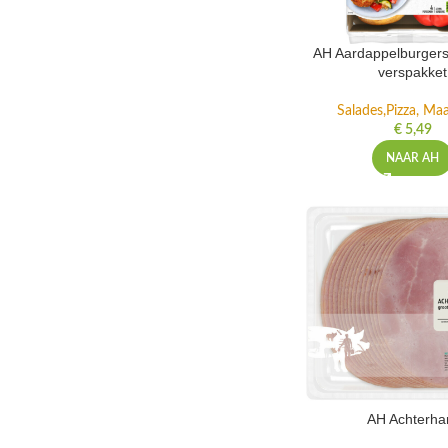
AH Aardappelburgers
verspakket
Salades,Pizza, Maa
€
5,49
NAAR AH
AH Achterh