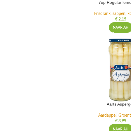
7up Regular lemo
Frisdrank, sappen, ko
€
2,15
NAAR AH
Aarts Asperg
Aardappel, Groente
€
3,99
NAAR AH