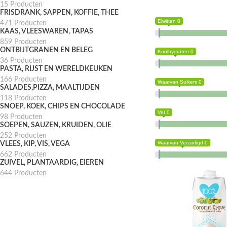
15 Producten
FRISDRANK, SAPPEN, KOFFIE, THEE
Eiwitten 0
471 Producten
KAAS, VLEESWAREN, TAPAS
859 Producten
ONTBIJTGRANEN EN BELEG
Koolhydraten 0
36 Producten
PASTA, RIJST EN WERELDKEUKEN
166 Producten
Waarvan Suikers 0
SALADES,PIZZA, MAALTIJDEN
118 Producten
SNOEP, KOEK, CHIPS EN CHOCOLADE
Vet 0
98 Producten
SOEPEN, SAUZEN, KRUIDEN, OLIE
252 Producten
Waarvan Verzadigd 0
VLEES, KIP, VIS, VEGA
662 Producten
ZUIVEL, PLANTAARDIG, EIEREN
644 Producten