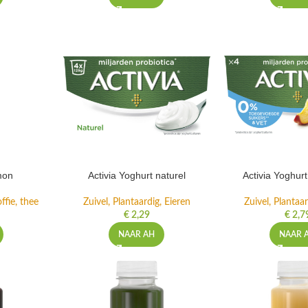
mon
Activia Yoghurt naturel
Activia Yoghur
ffie, thee
Zuivel, Plantaardig, Eieren
Zuivel, Plantaar
€
2,29
€
2,7
NAAR AH
NAAR 