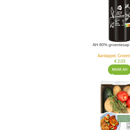
AH 80% groentesap 
Aardappel, Groente
€
2,03
NAAR AH