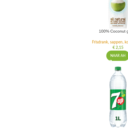
100% Coconut 
Frisdrank, sappen, ko
€
2,15
NAAR AH