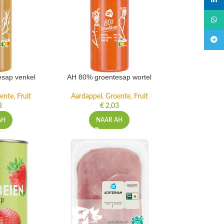
linked
What
Teleg
sap venkel
AH 80% groentesap wortel
ente, Fruit
Aardappel, Groente, Fruit
3
€
2,03
AH
NAAR AH