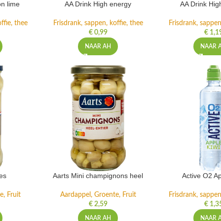
n lime
AA Drink High energy
AA Drink Hig
ffie, thee
Frisdrank, sappen, koffie, thee
Frisdrank, sappen,
€
0,99
€
1,1
NAAR AH
NAAR 
es
Aarts Mini champignons heel
Active O2 Ap
, Fruit
Aardappel, Groente, Fruit
Frisdrank, sappen,
€
2,59
€
1,3
NAAR AH
NAAR 