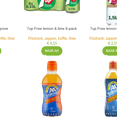
grove
7up Free lemon & lime 6-pack
7up Free lemon 
ffie, thee
Frisdrank, sappen, koffie, thee
Frisdrank, sappen,
€
4,15
€
2,5
NAAR AH
NAAR 