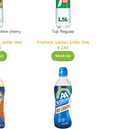
lime cherry
7up Regular
 koffie, thee
Frisdrank, sappen, koffie, thee
5
€
2,45
AH
NAAR AH