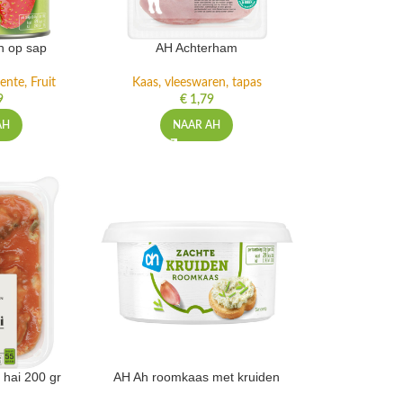
n op sap
AH Achterham
ente, Fruit
Kaas, vleeswaren, tapas
9
€
1,79
AH
NAAR AH
 hai 200 gr
AH Ah roomkaas met kruiden