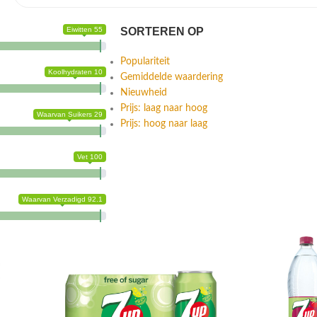
Eiwitten 55
SORTEREN OP
Populariteit
Koolhydraten 10
Gemiddelde waardering
Nieuwheid
Prijs: laag naar hoog
Waarvan Suikers 29
Prijs: hoog naar laag
Vet 100
Waarvan Verzadigd 92.1