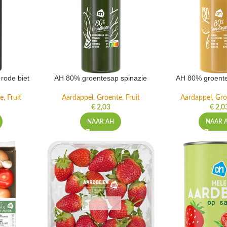
rode biet
AH 80% groentesap spinazie
AH 80% groente
, Fruit
Aardappel, Groente, Fruit
Aardappel, Gro
€
2,03
€
2,0
NAAR AH
NAAR 