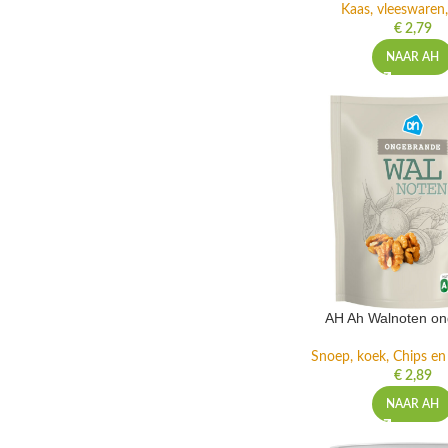
Kaas, vleeswaren,
€
2,79
NAAR AH
AH Ah Walnoten o
Snoep, koek, Chips e
€
2,89
NAAR AH