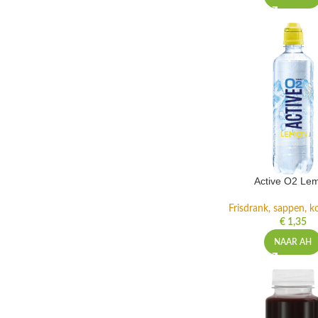
Active O2 Le
Frisdrank, sappen, ko
€
1,35
NAAR AH