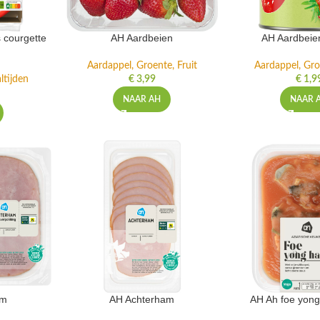
 courgette
AH Aardbeien
AH Aardbeie
Aardappel, Groente, Fruit
Aardappel, Gro
ltijden
€
3,99
€
1,9
NAAR AH
NAAR 
am
AH Achterham
AH Ah foe yong