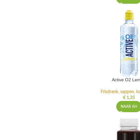
Active O2 Le
Frisdrank, sappen, ko
€
1,35
NAAR AH