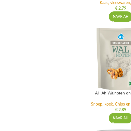
Kaas, vleeswaren,
€
2,79
NAAR AH
AH Ah Walnoten o
Snoep, koek, Chips e
€
2,89
NAAR AH