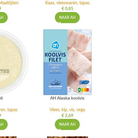
Maaltijden
Kaas, vleeswaren, tapas
9
€
0,85
AH
NAAR AH
li
AH Alaska koolvis
ren, tapas
Vlees, kip, vis, vega
9
€
2,69
AH
NAAR AH