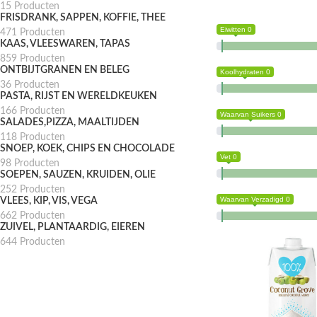
15 Producten
FRISDRANK, SAPPEN, KOFFIE, THEE
Eiwitten 0
471 Producten
KAAS, VLEESWAREN, TAPAS
859 Producten
ONTBIJTGRANEN EN BELEG
Koolhydraten 0
36 Producten
PASTA, RIJST EN WERELDKEUKEN
166 Producten
Waarvan Suikers 0
SALADES,PIZZA, MAALTIJDEN
118 Producten
SNOEP, KOEK, CHIPS EN CHOCOLADE
Vet 0
98 Producten
SOEPEN, SAUZEN, KRUIDEN, OLIE
252 Producten
Waarvan Verzadigd 0
VLEES, KIP, VIS, VEGA
662 Producten
ZUIVEL, PLANTAARDIG, EIEREN
644 Producten