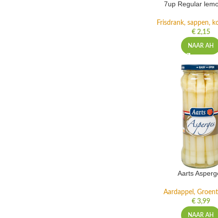
7up Regular lemo
Frisdrank, sappen, ko
€
2,15
NAAR AH
Aarts Asperg
Aardappel, Groente
€
3,99
NAAR AH