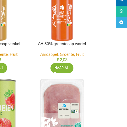
linked
What
Teleg
sap venkel
AH 80% groentesap wortel
ente, Fruit
Aardappel, Groente, Fruit
3
€
2,03
AH
NAAR AH