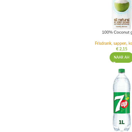
100% Coconut 
Frisdrank, sappen, ko
€
2,15
NAAR AH