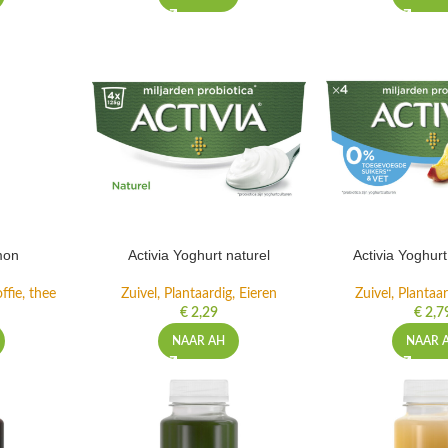
mon
Activia Yoghurt naturel
Activia Yoghur
ffie, thee
Zuivel, Plantaardig, Eieren
Zuivel, Plantaar
€
2,29
€
2,7
NAAR AH
NAAR 