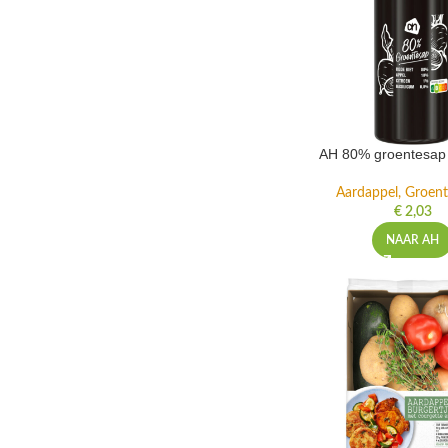
AH 80% groentesap 
Aardappel, Groente
€
2,03
NAAR AH