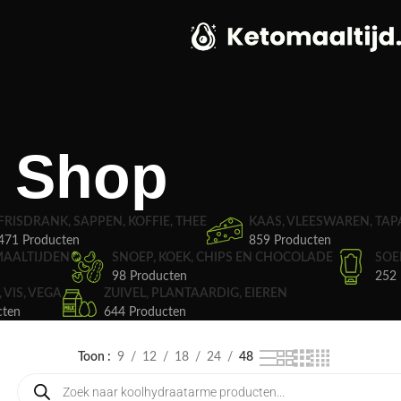
Shop
FRISDRANK, SAPPEN, KOFFIE, THEE
KAAS, VLEESWAREN, TAP
471 Producten
859 Producten
MAALTIJDEN
SNOEP, KOEK, CHIPS EN CHOCOLADE
SOE
98 Producten
252 
, VIS, VEGA
ZUIVEL, PLANTAARDIG, EIEREN
cten
644 Producten
Toon
9
12
18
24
48