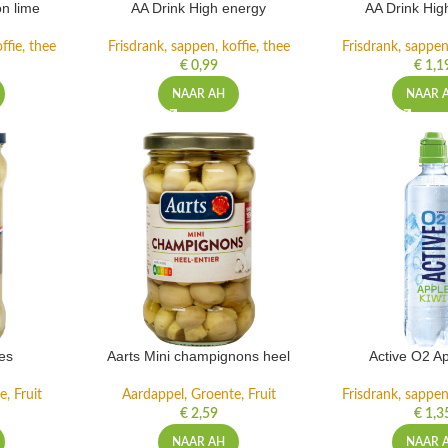
n lime
AA Drink High energy
AA Drink Hig
ffie, thee
Frisdrank, sappen, koffie, thee
Frisdrank, sappen,
€
0,99
€
1,1
NAAR AH
NAAR 
es
Aarts Mini champignons heel
Active O2 Ap
, Fruit
Aardappel, Groente, Fruit
Frisdrank, sappen,
€
2,59
€
1,3
NAAR AH
NAAR 