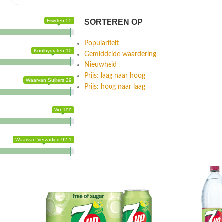
Eiwitten 55
SORTEREN OP
Populariteit
Koolhydraten 10
Gemiddelde waardering
Nieuwheid
Prijs: laag naar hoog
Waarvan Suikers 29
Prijs: hoog naar laag
Vet 100
Waarvan Verzadigd 92.1