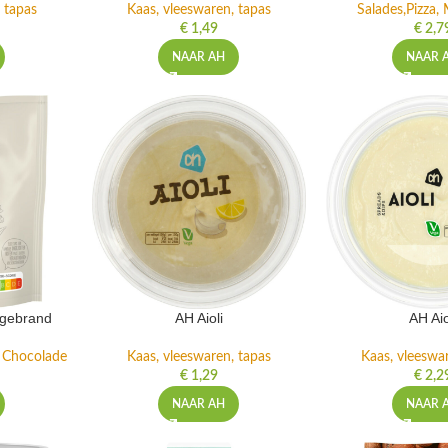
 tapas
Kaas, vleeswaren, tapas
Salades,Pizza, 
€
1,49
€
2,7
NAAR AH
NAAR 
ngebrand
AH Aioli
AH Aio
n Chocolade
Kaas, vleeswaren, tapas
Kaas, vleeswa
€
1,29
€
2,2
NAAR AH
NAAR 