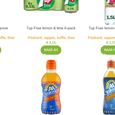
grove
7up Free lemon & lime 6-pack
7up Free lemon 
ffie, thee
Frisdrank, sappen, koffie, thee
Frisdrank, sappen,
€
4,15
€
2,5
NAAR AH
NAAR 