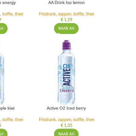
h energy
AA Drink Iso lemon
 koffie, thee
Frisdrank, sappen, koffie, thee
9
€
1,19
AH
NAAR AH
ple kiwi
Active O2 Iced berry
 koffie, thee
Frisdrank, sappen, koffie, thee
5
€
1,35
AH
NAAR AH