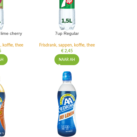
lime cherry
7up Regular
 koffie, thee
Frisdrank, sappen, koffie, thee
5
€
2,45
AH
NAAR AH