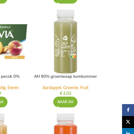
t perzik 0%
AH 80% groentesap komkommer
dig, Eieren
Aardappel, Groente, Fruit
9
€
2,03
AH
NAAR AH
Faceb
X