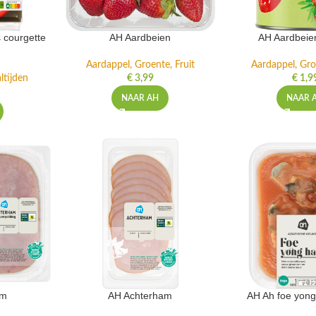
 courgette
AH Aardbeien
AH Aardbeie
Aardappel, Groente, Fruit
Aardappel, Gro
ltijden
€
3,99
€
1,9
NAAR AH
NAAR 
am
AH Achterham
AH Ah foe yong