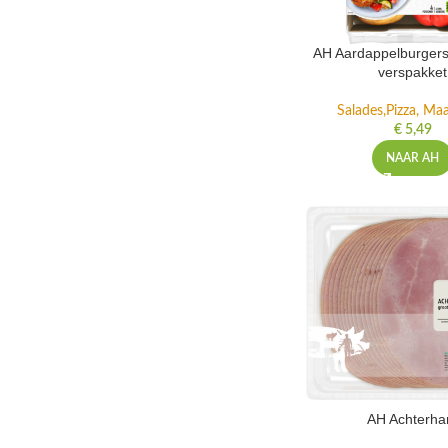
AH Aardappelburgers
verspakket
Salades,Pizza, Maa
€
5,49
NAAR AH
AH Achterh