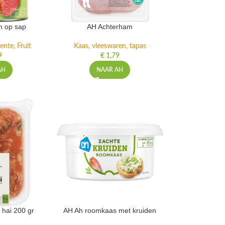
n op sap
AH Achterham
ente, Fruit
Kaas, vleeswaren, tapas
9
€
1,79
AH
NAAR AH
 hai 200 gr
AH Ah roomkaas met kruiden