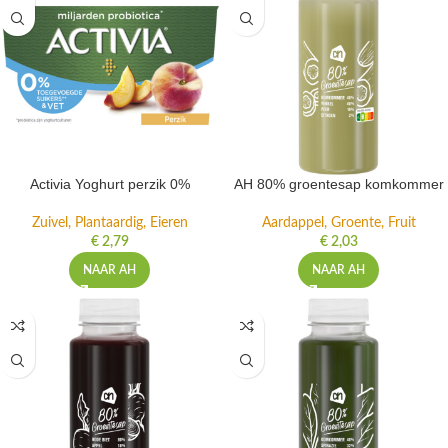
Activia Yoghurt perzik 0%
AH 80% groentesap komkommer
Zuivel, Plantaardig, Eieren
Aardappel, Groente, Fruit
€
2,79
€
2,03
NAAR AH
NAAR AH