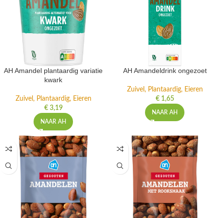
AH Amandel plantaardig variatie
AH Amandeldrink ongezoet
kwark
Zuivel, Plantaardig, Eieren
Zuivel, Plantaardig, Eieren
€
1,65
€
3,19
NAAR AH
NAAR AH