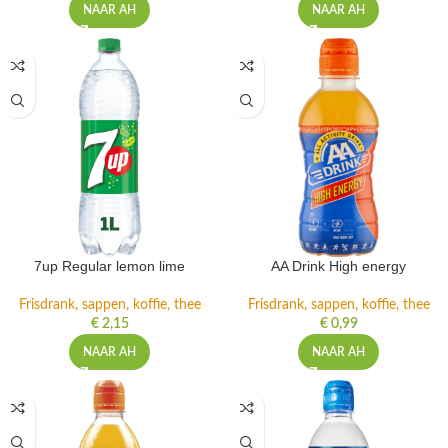
NAAR AH
NAAR AH
7up Regular lemon lime
AA Drink High energy
Frisdrank, sappen, koffie, thee
Frisdrank, sappen, koffie, thee
€
2,15
€
0,99
NAAR AH
NAAR AH