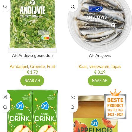
AH Andijvie gesneden
AH Ansjovis
Aardappel, Groente, Fruit
Kaas, vleeswaren, tapas
€
1,79
€
3,19
NAAR AH
NAAR AH