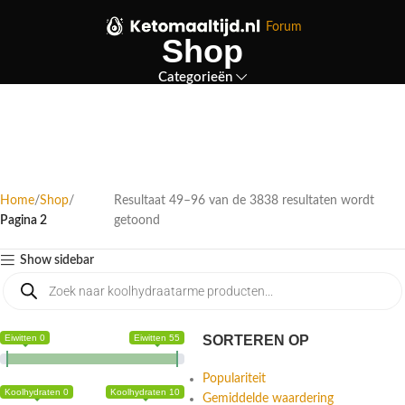
Forum
Shop
Categorieën
Home
Shop
Resultaat 49–96 van de 3838 resultaten wordt
Pagina 2
getoond
Show sidebar
Eiwitten 0
Eiwitten 55
SORTEREN OP
Populariteit
Koolhydraten 0
Koolhydraten 10
Gemiddelde waardering