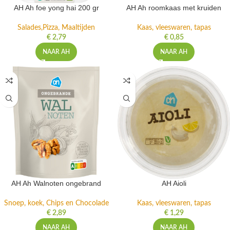
AH Ah foe yong hai 200 gr
AH Ah roomkaas met kruiden
Salades,Pizza, Maaltijden
Kaas, vleeswaren, tapas
€
2,79
€
0,85
NAAR AH
NAAR AH
AH Ah Walnoten ongebrand
AH Aioli
Snoep, koek, Chips en Chocolade
Kaas, vleeswaren, tapas
€
2,89
€
1,29
NAAR AH
NAAR AH