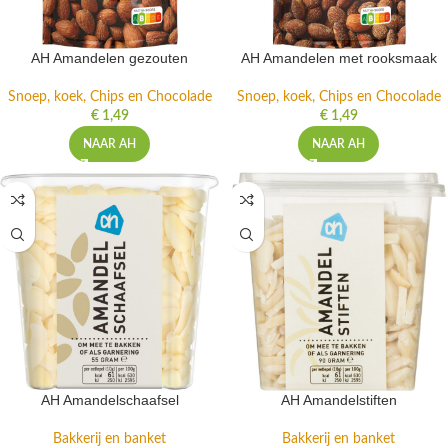
AH Amandelen gezouten
AH Amandelen met rooksmaak
Snoep, koek, Chips en Chocolade
Snoep, koek, Chips en Chocolade
€
1,49
€
1,49
NAAR AH
NAAR AH
AH Amandelschaafsel
AH Amandelstiften
Bakkerij en banket
Bakkerij en banket