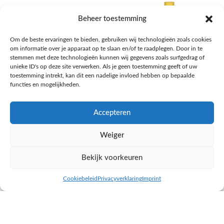
Beheer toestemming
Om de beste ervaringen te bieden, gebruiken wij technologieën zoals cookies
om informatie over je apparaat op te slaan en/of te raadplegen. Door in te
stemmen met deze technologieën kunnen wij gegevens zoals surfgedrag of
unieke ID's op deze site verwerken. Als je geen toestemming geeft of uw
toestemming intrekt, kan dit een nadelige invloed hebben op bepaalde
functies en mogelijkheden.
Accepteren
AH Appelsap 6-pack
AH Arachide olie
Weiger
Frisdrank, sappen, koffie, thee
Pasta, rijst en wereldkeuken
€
1,66
€
4,49
Bekijk voorkeuren
NAAR AH
NAAR AH
Cookiebeleid
Privacyverklaring
Imprint
inkel op
Filters