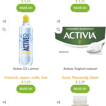
€
1,35
€
1,35
NAAR AH
NAAR AH
Active O2 Lemon
Activia Yoghurt naturel
Frisdrank, sappen, koffie, thee
Zuivel, Plantaardig, Eieren
€
1,35
€
2,29
NAAR AH
NAAR AH