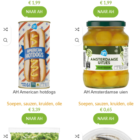
€
1,99
€
1,99
NAAR AH
NAAR AH
AH American hotdogs
AH Amsterdamse uien
Soepen, sauzen, kruiden, olie
Soepen, sauzen, kruiden, olie
€
3,39
€
0,65
NAAR AH
NAAR AH