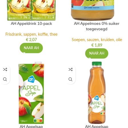
AH Appeldrink 10-pack
AH Appelmoes 0% suiker
toegevoegd
Frisdrank, sappen, koffie, thee
€
2,07
Soepen, sauzen, kruiden, olie
€
1,89
NAAR AH
NAAR AH
AH Appelsap
AH Appelsap