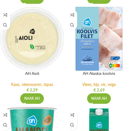
AH Aioli
AH Alaska koolvis
Kaas, vleeswaren, tapas
Vlees, kip, vis, vega
€
2,29
€
2,69
NAAR AH
NAAR AH