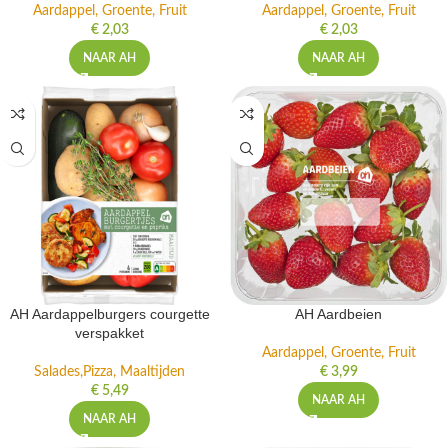
Aardappel, Groente, Fruit
Aardappel, Groente, Fruit
€
2,03
€
2,03
NAAR AH
NAAR AH
AH Aardappelburgers courgette
AH Aardbeien
verspakket
Aardappel, Groente, Fruit
Salades,Pizza, Maaltijden
€
3,99
€
5,49
NAAR AH
NAAR AH