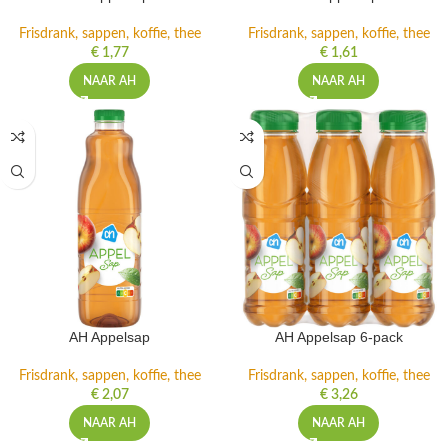
Frisdrank, sappen, koffie, thee
Frisdrank, sappen, koffie, thee
€
1,77
€
1,61
NAAR AH
NAAR AH
AH Appelsap
AH Appelsap 6-pack
Frisdrank, sappen, koffie, thee
Frisdrank, sappen, koffie, thee
€
2,07
€
3,26
NAAR AH
NAAR AH