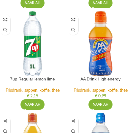
NAAR AH
NAAR AH
7up Regular lemon lime
AA Drink High energy
Frisdrank, sappen, koffie, thee
Frisdrank, sappen, koffie, thee
€
2,15
€
0,99
NAAR AH
NAAR AH