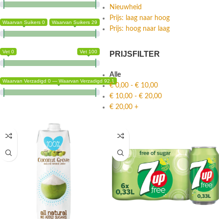
Nieuwheid
Prijs: laag naar hoog
Waarvan Suikers 0
Waarvan Suikers 29
Prijs: hoog naar laag
Vet 0
Vet 100
PRIJSFILTER
Alle
Waarvan Verzadigd 0 — Waarvan Verzadigd 92.1
€
0,00
-
€
10,00
€
10,00
-
€
20,00
€
20,00
+