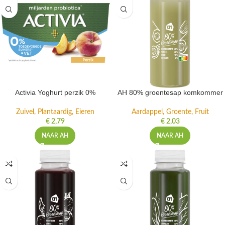
Activia Yoghurt perzik 0%
AH 80% groentesap komkommer
Zuivel, Plantaardig, Eieren
Aardappel, Groente, Fruit
€
2,79
€
2,03
NAAR AH
NAAR AH