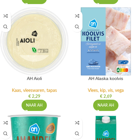
AH Aioli
AH Alaska koolvis
Kaas, vleeswaren, tapas
Vlees, kip, vis, vega
€
2,29
€
2,69
NAAR AH
NAAR AH