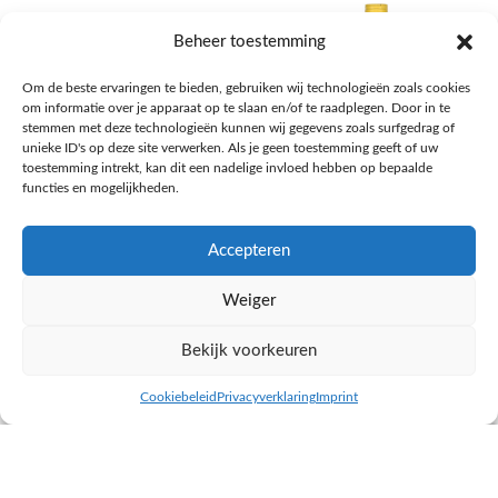
Beheer toestemming
Om de beste ervaringen te bieden, gebruiken wij technologieën zoals cookies
om informatie over je apparaat op te slaan en/of te raadplegen. Door in te
stemmen met deze technologieën kunnen wij gegevens zoals surfgedrag of
unieke ID's op deze site verwerken. Als je geen toestemming geeft of uw
toestemming intrekt, kan dit een nadelige invloed hebben op bepaalde
functies en mogelijkheden.
Accepteren
AH Appelsap 6-pack
AH Arachide olie
Weiger
Frisdrank, sappen, koffie, thee
Pasta, rijst en wereldkeuken
€
1,66
€
4,49
Bekijk voorkeuren
NAAR AH
NAAR AH
Cookiebeleid
Privacyverklaring
Imprint
inkel op
Filters