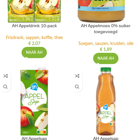
AH Appeldrink 10-pack
AH Appelmoes 0% suiker
toegevoegd
Frisdrank, sappen, koffie, thee
€
2,07
Soepen, sauzen, kruiden, olie
€
1,89
NAAR AH
NAAR AH
AH Appelsap
AH Appelsap