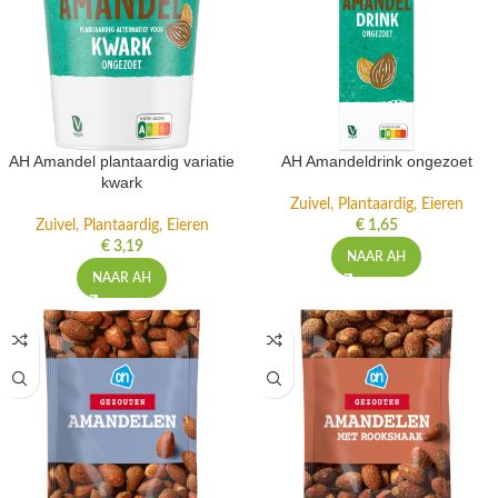
AH Amandel plantaardig variatie
AH Amandeldrink ongezoet
kwark
Zuivel, Plantaardig, Eieren
Zuivel, Plantaardig, Eieren
€
1,65
€
3,19
NAAR AH
NAAR AH