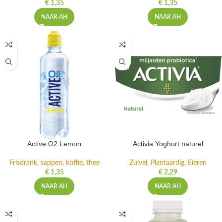
€
1,35
€
1,35
NAAR AH
NAAR AH
Active O2 Lemon
Activia Yoghurt naturel
Frisdrank, sappen, koffie, thee
Zuivel, Plantaardig, Eieren
€
1,35
€
2,29
NAAR AH
NAAR AH