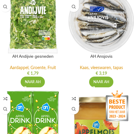
AH Andijvie gesneden
AH Ansjovis
Aardappel, Groente, Fruit
Kaas, vleeswaren, tapas
€
1,79
€
3,19
NAAR AH
NAAR AH