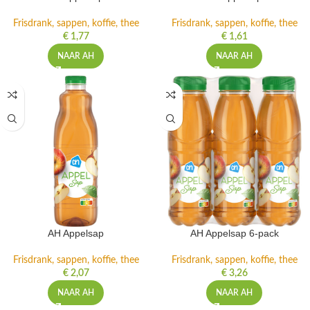
Frisdrank, sappen, koffie, thee
Frisdrank, sappen, koffie, thee
€
1,77
€
1,61
NAAR AH
NAAR AH
AH Appelsap
AH Appelsap 6-pack
Frisdrank, sappen, koffie, thee
Frisdrank, sappen, koffie, thee
€
2,07
€
3,26
NAAR AH
NAAR AH