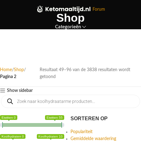
Forum
Shop
Categorieën
Home
Shop
Resultaat 49–96 van de 3838 resultaten wordt
Pagina 2
getoond
Show sidebar
Eiwitten 0
Eiwitten 55
SORTEREN OP
Populariteit
Koolhydraten 0
Koolhydraten 10
Gemiddelde waardering