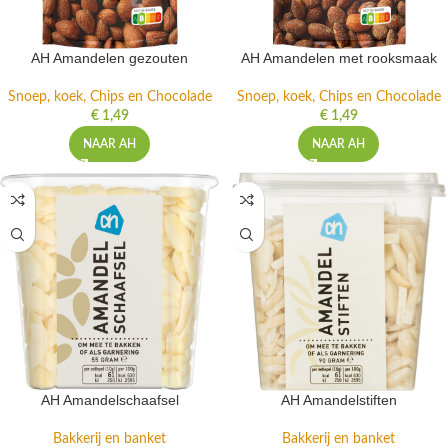
AH Amandelen gezouten
AH Amandelen met rooksmaak
Snoep, koek, Chips en Chocolade
Snoep, koek, Chips en Chocolade
€
1,49
€
1,49
NAAR AH
NAAR AH
AH Amandelschaafsel
AH Amandelstiften
Bakkerij en banket
Bakkerij en banket