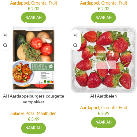
Aardappel, Groente, Fruit
Aardappel, Groente, Fruit
€
2,03
€
2,03
NAAR AH
NAAR AH
AH Aardappelburgers courgette
AH Aardbeien
verspakket
Aardappel, Groente, Fruit
Salades,Pizza, Maaltijden
€
3,99
€
5,49
NAAR AH
NAAR AH