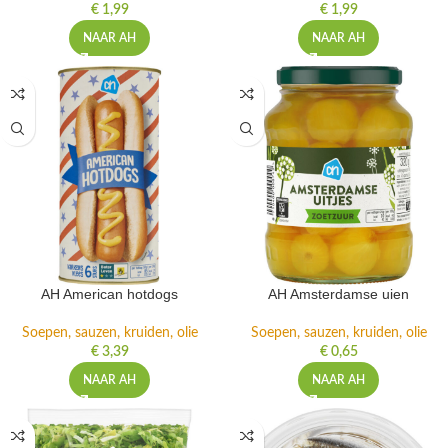
€
1,99
€
1,99
NAAR AH
NAAR AH
AH American hotdogs
AH Amsterdamse uien
Soepen, sauzen, kruiden, olie
Soepen, sauzen, kruiden, olie
€
3,39
€
0,65
NAAR AH
NAAR AH