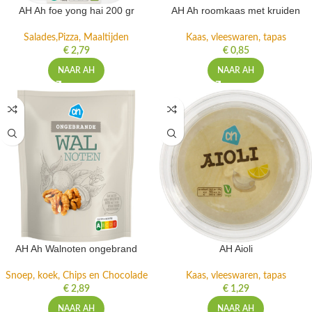
AH Ah foe yong hai 200 gr
AH Ah roomkaas met kruiden
Salades,Pizza, Maaltijden
Kaas, vleeswaren, tapas
€
2,79
€
0,85
NAAR AH
NAAR AH
AH Ah Walnoten ongebrand
AH Aioli
Snoep, koek, Chips en Chocolade
Kaas, vleeswaren, tapas
€
2,89
€
1,29
NAAR AH
NAAR AH