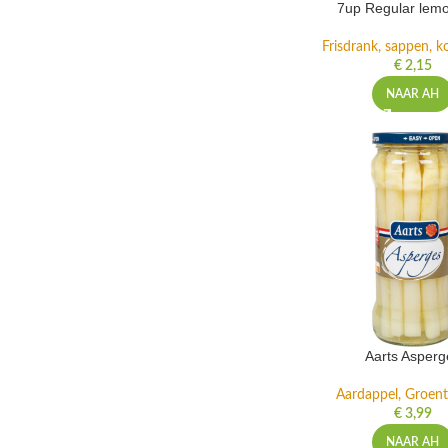
7up Regular lemo
Frisdrank, sappen, ko
€
2,15
NAAR AH
Aarts Asperg
Aardappel, Groente
€
3,99
NAAR AH