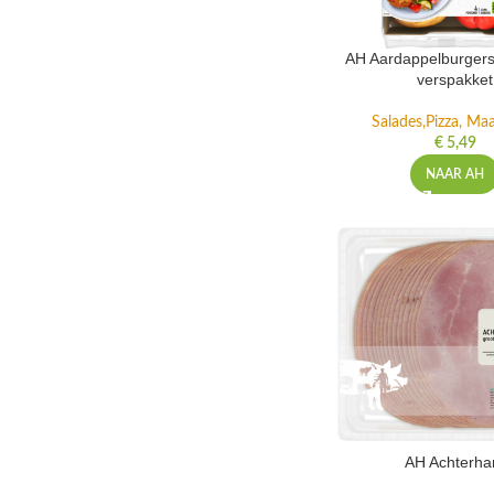
AH Aardappelburgers
verspakket
Salades,Pizza, Maa
€
5,49
NAAR AH
AH Achterh