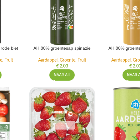
rode biet
AH 80% groentesap spinazie
AH 80% groente
, Fruit
Aardappel, Groente, Fruit
Aardappel, Gro
€
2,03
€
2,0
NAAR AH
NAAR 