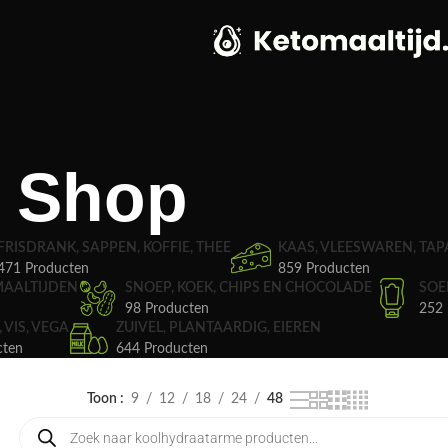
Shop
FRISDRANK, SAPPEN, KOFFIE, THEE
KAAS, VLEESWAREN, TAP
471 Producten
859 Producten
MAALTIJDEN
SNOEP, KOEK, CHIPS EN CHOCOLADE
SOE
98 Producten
252 
, VIS, VEGA
ZUIVEL, PLANTAARDIG, EIEREN
cten
644 Producten
Toon
9
12
18
24
48