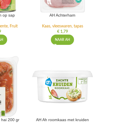
n op sap
AH Achterham
ente, Fruit
Kaas, vleeswaren, tapas
9
€
1,79
AH
NAAR AH
 hai 200 gr
AH Ah roomkaas met kruiden