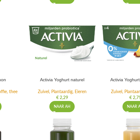
mon
Activia Yoghurt naturel
Activia Yoghur
ffie, thee
Zuivel, Plantaardig, Eieren
Zuivel, Plantaar
€
2,29
€
2,7
NAAR AH
NAAR 