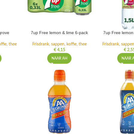
grove
7up Free lemon & lime 6-pack
7up Free lemon 
ffie, thee
Frisdrank, sappen, koffie, thee
Frisdrank, sappen,
€
4,15
€
2,5
NAAR AH
NAAR 