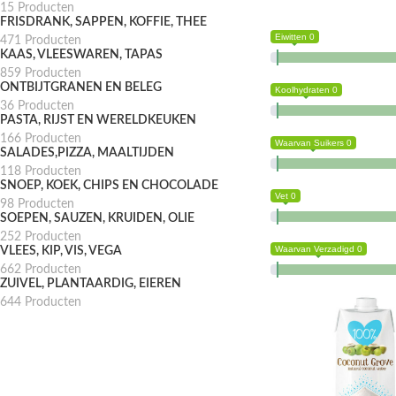
15 Producten
FRISDRANK, SAPPEN, KOFFIE, THEE
Eiwitten 0
471 Producten
KAAS, VLEESWAREN, TAPAS
859 Producten
ONTBIJTGRANEN EN BELEG
Koolhydraten 0
36 Producten
PASTA, RIJST EN WERELDKEUKEN
166 Producten
Waarvan Suikers 0
SALADES,PIZZA, MAALTIJDEN
118 Producten
SNOEP, KOEK, CHIPS EN CHOCOLADE
Vet 0
98 Producten
SOEPEN, SAUZEN, KRUIDEN, OLIE
252 Producten
Waarvan Verzadigd 0
VLEES, KIP, VIS, VEGA
662 Producten
ZUIVEL, PLANTAARDIG, EIEREN
644 Producten