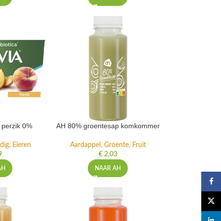
t perzik 0%
AH 80% groentesap komkommer
dig, Eieren
Aardappel, Groente, Fruit
9
€
2,03
AH
NAAR AH
Faceb
X