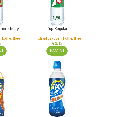
lime cherry
7up Regular
 koffie, thee
Frisdrank, sappen, koffie, thee
5
€
2,45
AH
NAAR AH