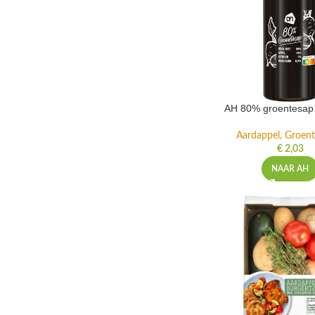
AH 80% groentesap 
Aardappel, Groente
€
2,03
NAAR AH