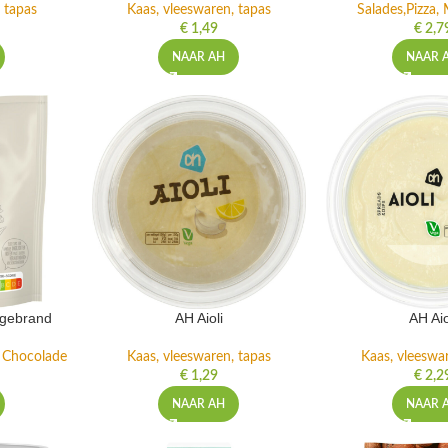
 tapas
Kaas, vleeswaren, tapas
Salades,Pizza, 
€
1,49
€
2,7
NAAR AH
NAAR 
ngebrand
AH Aioli
AH Aio
n Chocolade
Kaas, vleeswaren, tapas
Kaas, vleeswa
€
1,29
€
2,2
NAAR AH
NAAR 