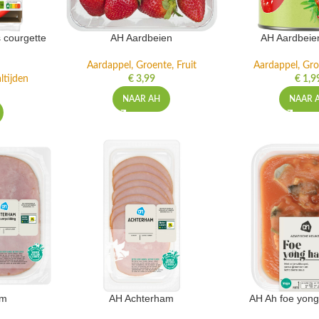
 courgette
AH Aardbeien
AH Aardbeie
Aardappel, Groente, Fruit
Aardappel, Gro
ltijden
€
3,99
€
1,9
NAAR AH
NAAR 
am
AH Achterham
AH Ah foe yong