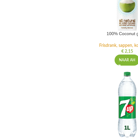
100% Coconut 
Frisdrank, sappen, ko
€
2,15
NAAR AH