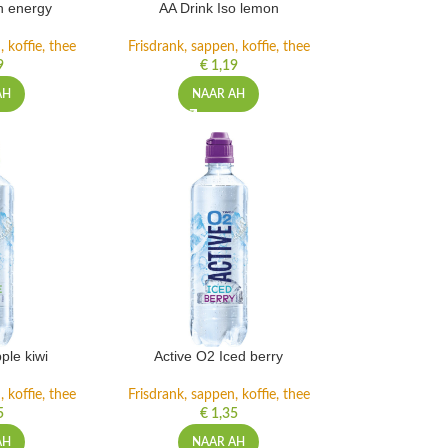
h energy
AA Drink Iso lemon
 koffie, thee
Frisdrank, sappen, koffie, thee
9
€
1,19
AH
NAAR AH
ple kiwi
Active O2 Iced berry
 koffie, thee
Frisdrank, sappen, koffie, thee
5
€
1,35
AH
NAAR AH