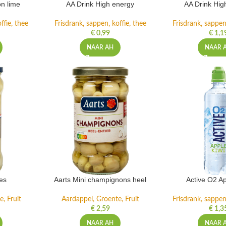
n lime
AA Drink High energy
AA Drink Hig
ffie, thee
Frisdrank, sappen, koffie, thee
Frisdrank, sappen,
€
0,99
€
1,1
NAAR AH
NAAR 
es
Aarts Mini champignons heel
Active O2 Ap
, Fruit
Aardappel, Groente, Fruit
Frisdrank, sappen,
€
2,59
€
1,3
NAAR AH
NAAR 