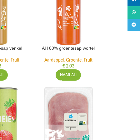
linked
What
Teleg
sap venkel
AH 80% groentesap wortel
ente, Fruit
Aardappel, Groente, Fruit
3
€
2,03
AH
NAAR AH