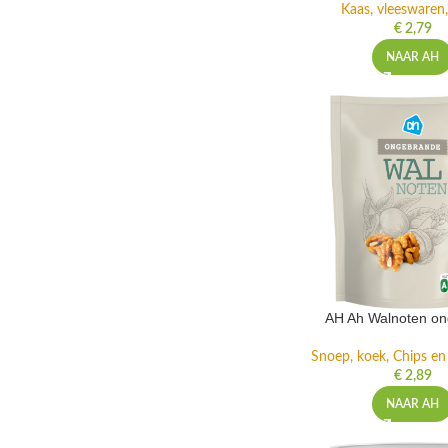
Kaas, vleeswaren,
€
2,79
NAAR AH
AH Ah Walnoten o
Snoep, koek, Chips e
€
2,89
NAAR AH