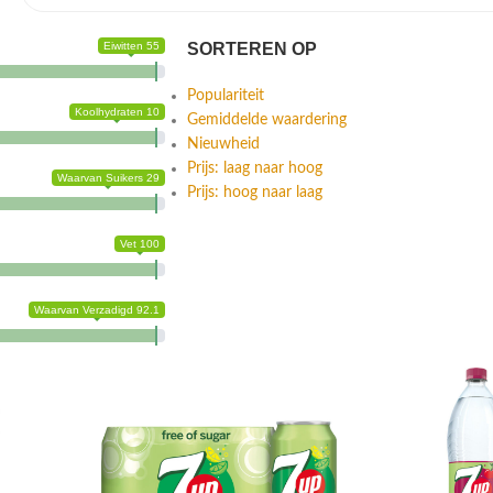
Eiwitten 55
SORTEREN OP
Populariteit
Koolhydraten 10
Gemiddelde waardering
Nieuwheid
Prijs: laag naar hoog
Waarvan Suikers 29
Prijs: hoog naar laag
Vet 100
Waarvan Verzadigd 92.1