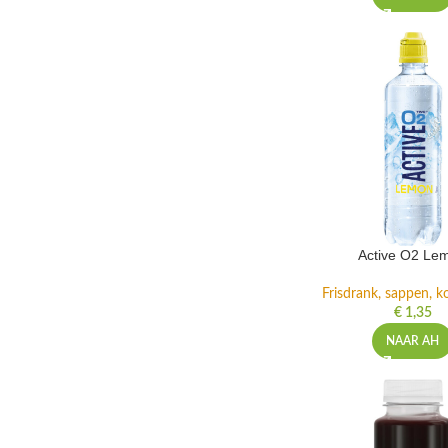
Active O2 Le
Frisdrank, sappen, ko
€
1,35
NAAR AH