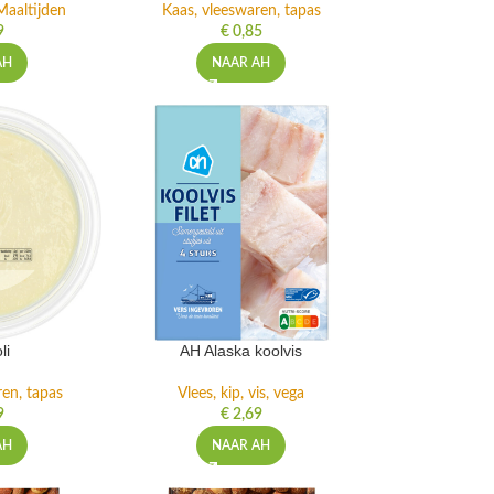
Maaltijden
Kaas, vleeswaren, tapas
9
€
0,85
AH
NAAR AH
li
AH Alaska koolvis
ren, tapas
Vlees, kip, vis, vega
9
€
2,69
AH
NAAR AH