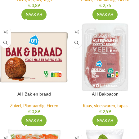
Vlees, kip, vis, vega
Zuivel, Plantaardig, Eieren
€
3,89
€
2,75
NAAR AH
NAAR AH
AH Bak en braad
AH Bakbacon
Zuivel, Plantaardig, Eieren
Kaas, vleeswaren, tapas
€
0,89
€
2,99
NAAR AH
NAAR AH