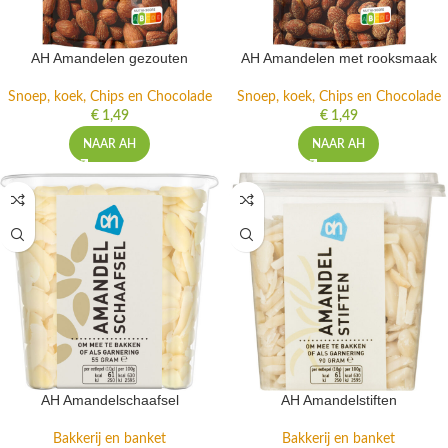
AH Amandelen gezouten
AH Amandelen met rooksmaak
Snoep, koek, Chips en Chocolade
Snoep, koek, Chips en Chocolade
€
1,49
€
1,49
NAAR AH
NAAR AH
AH Amandelschaafsel
AH Amandelstiften
Bakkerij en banket
Bakkerij en banket