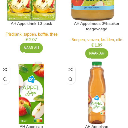
AH Appeldrink 10-pack
AH Appelmoes 0% suiker
toegevoegd
Frisdrank, sappen, koffie, thee
€
2,07
Soepen, sauzen, kruiden, olie
€
1,89
NAAR AH
NAAR AH
AH Appelsap
AH Appelsap