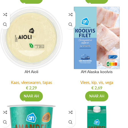
AH Aioli
AH Alaska koolvis
Kaas, vleeswaren, tapas
Vlees, kip, vis, vega
€
2,29
€
2,69
NAAR AH
NAAR AH