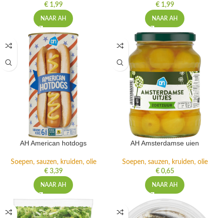
€
1,99
€
1,99
NAAR AH
NAAR AH
AH American hotdogs
AH Amsterdamse uien
Soepen, sauzen, kruiden, olie
Soepen, sauzen, kruiden, olie
€
3,39
€
0,65
NAAR AH
NAAR AH