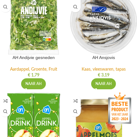
AH Andijvie gesneden
AH Ansjovis
Aardappel, Groente, Fruit
Kaas, vleeswaren, tapas
€
1,79
€
3,19
NAAR AH
NAAR AH