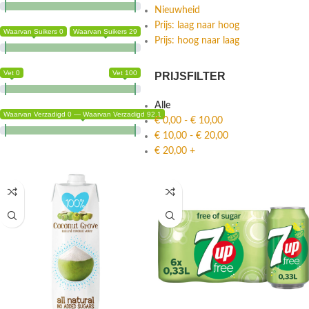
Nieuwheid
Prijs: laag naar hoog
Waarvan Suikers 0
Waarvan Suikers 29
Prijs: hoog naar laag
Vet 0
Vet 100
PRIJSFILTER
Alle
Waarvan Verzadigd 0 — Waarvan Verzadigd 92.1
€
0,00
-
€
10,00
€
10,00
-
€
20,00
€
20,00
+