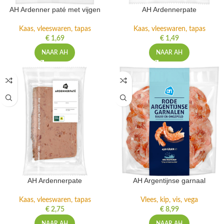
AH Ardenner paté met vijgen
AH Ardennerpate
Kaas, vleeswaren, tapas
Kaas, vleeswaren, tapas
€
1,69
€
1,49
NAAR AH
NAAR AH
AH Ardennerpate
AH Argentijnse garnaal
Kaas, vleeswaren, tapas
Vlees, kip, vis, vega
€
2,75
€
8,99
NAAR AH
NAAR AH