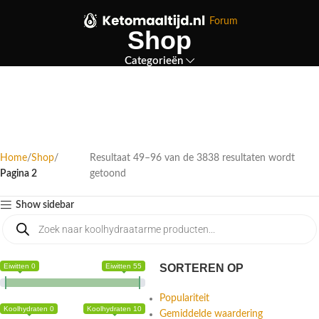
Forum
Shop
Categorieën
Home
Shop
Resultaat 49–96 van de 3838 resultaten wordt
Pagina 2
getoond
Show sidebar
Eiwitten 0
Eiwitten 55
SORTEREN OP
Populariteit
Koolhydraten 0
Koolhydraten 10
Gemiddelde waardering