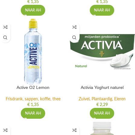
€
1,35
€
1,35
NAAR AH
NAAR AH
Active O2 Lemon
Activia Yoghurt naturel
Frisdrank, sappen, koffie, thee
Zuivel, Plantaardig, Eieren
€
1,35
€
2,29
NAAR AH
NAAR AH