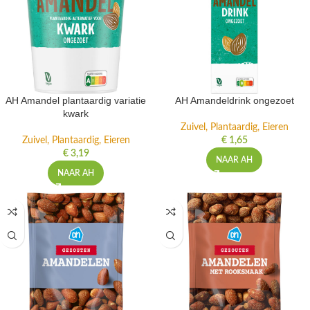
AH Amandel plantaardig variatie
AH Amandeldrink ongezoet
kwark
Zuivel, Plantaardig, Eieren
Zuivel, Plantaardig, Eieren
€
1,65
€
3,19
NAAR AH
NAAR AH