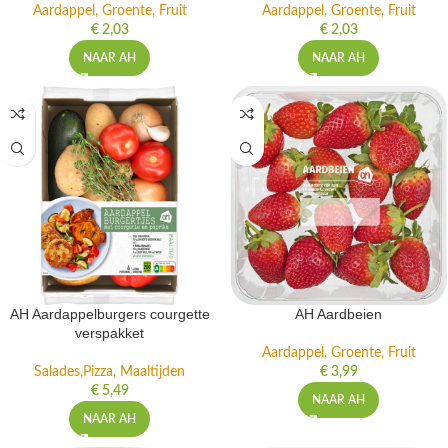
Aardappel, Groente, Fruit
Aardappel, Groente, Fruit
€
2,03
€
2,03
NAAR AH
NAAR AH
AH Aardappelburgers courgette
AH Aardbeien
verspakket
Aardappel, Groente, Fruit
Salades,Pizza, Maaltijden
€
3,99
€
5,49
NAAR AH
NAAR AH