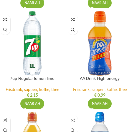
NAAR AH
NAAR AH
7up Regular lemon lime
AA Drink High energy
Frisdrank, sappen, koffie, thee
Frisdrank, sappen, koffie, thee
€
2,15
€
0,99
NAAR AH
NAAR AH