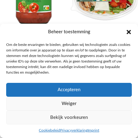
AH Basilicum pastasaus
AH Basis maaltijdsalade gegrilde
Beheer toestemming
kip
Pasta, rijst en wereldkeuken
Om de beste ervaringen te bieden, gebruiken wij technologieën zoals cookies
€
1,59
Salades,Pizza, Maaltijden
om informatie over je apparaat op te slaan en/of te raadplegen. Door in te
€
3,39
NAAR AH
stemmen met deze technologieën kunnen wij gegevens zoals surfgedrag of
NAAR AH
unieke ID's op deze site verwerken. Als je geen toestemming geeft of uw
toestemming intrekt, kan dit een nadelige invloed hebben op bepaalde
functies en mogelijkheden.
Accepteren
Weiger
Bekijk voorkeuren
Cookiebeleid
Privacyverklaring
Imprint
inkel op
Filters