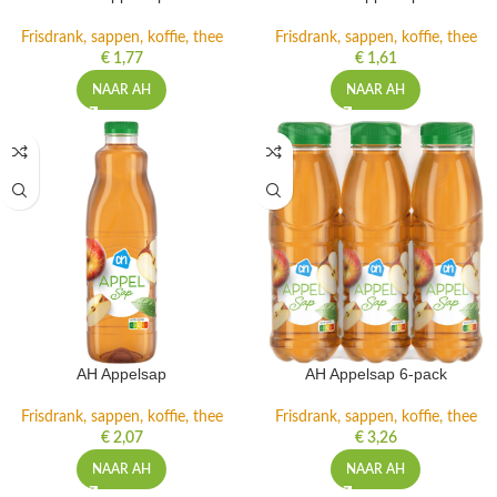
Frisdrank, sappen, koffie, thee
Frisdrank, sappen, koffie, thee
€
1,77
€
1,61
NAAR AH
NAAR AH
AH Appelsap
AH Appelsap 6-pack
Frisdrank, sappen, koffie, thee
Frisdrank, sappen, koffie, thee
€
2,07
€
3,26
NAAR AH
NAAR AH