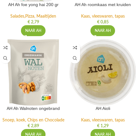
AH Ah foe yong hai 200 gr
AH Ah roomkaas met kruiden
Salades,Pizza, Maaltijden
Kaas, vleeswaren, tapas
€
2,79
€
0,85
NAAR AH
NAAR AH
AH Ah Walnoten ongebrand
AH Aioli
Snoep, koek, Chips en Chocolade
Kaas, vleeswaren, tapas
€
2,89
€
1,29
NAAR AH
NAAR AH