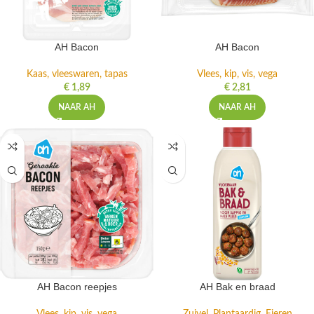
AH Bacon
AH Bacon
Kaas, vleeswaren, tapas
Vlees, kip, vis, vega
€
1,89
€
2,81
NAAR AH
NAAR AH
AH Bacon reepjes
AH Bak en braad