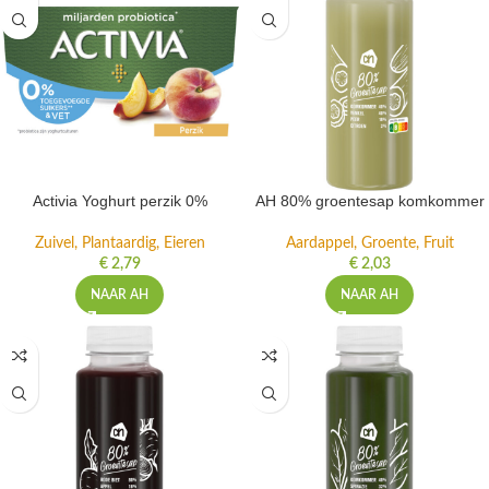
Activia Yoghurt perzik 0%
AH 80% groentesap komkommer
Zuivel, Plantaardig, Eieren
Aardappel, Groente, Fruit
€
2,79
€
2,03
NAAR AH
NAAR AH