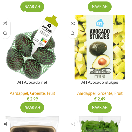
NAAR AH
NAAR AH
AH Avocado net
AH Avocado stukjes
Aardappel, Groente, Fruit
Aardappel, Groente, Fruit
€
2,99
€
2,49
NAAR AH
NAAR AH