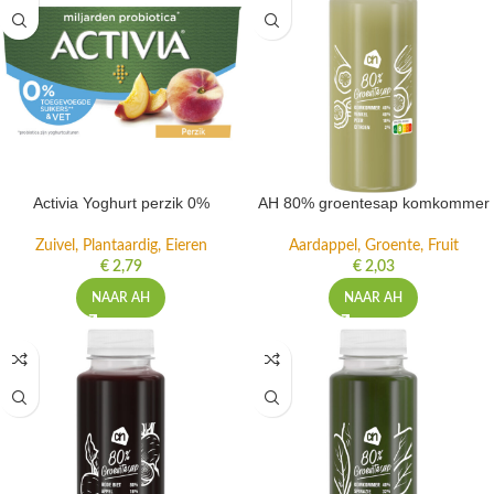
Activia Yoghurt perzik 0%
AH 80% groentesap komkommer
Zuivel, Plantaardig, Eieren
Aardappel, Groente, Fruit
€
2,79
€
2,03
NAAR AH
NAAR AH