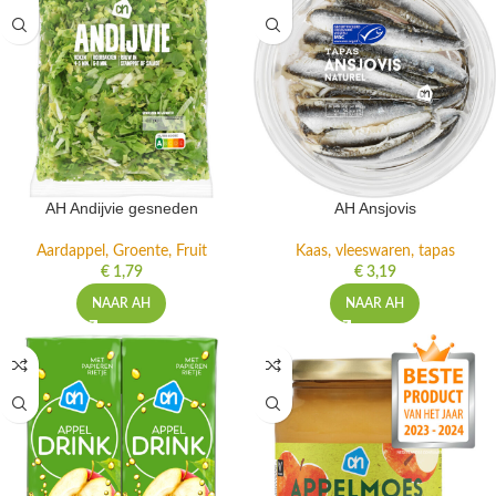
AH Andijvie gesneden
AH Ansjovis
Aardappel, Groente, Fruit
Kaas, vleeswaren, tapas
€
1,79
€
3,19
NAAR AH
NAAR AH