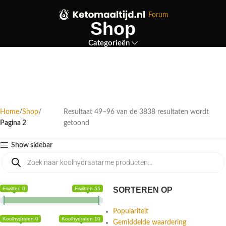
Forum
Shop
Categorieën
Home
Shop
Resultaat 49–96 van de 3838 resultaten wordt
Pagina 2
getoond
Show sidebar
Eiwitten 0
Eiwitten 55
SORTEREN OP
Populariteit
Koolhydraten 0
Koolhydraten 10
Gemiddelde waardering