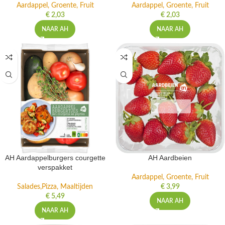
Aardappel, Groente, Fruit
Aardappel, Groente, Fruit
€
2,03
€
2,03
NAAR AH
NAAR AH
AH Aardappelburgers courgette
AH Aardbeien
verspakket
Aardappel, Groente, Fruit
Salades,Pizza, Maaltijden
€
3,99
€
5,49
NAAR AH
NAAR AH