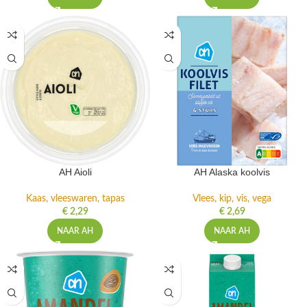
AH Aioli
AH Alaska koolvis
Kaas, vleeswaren, tapas
Vlees, kip, vis, vega
€
2,29
€
2,69
NAAR AH
NAAR AH