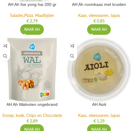
AH Ah foe yong hai 200 gr
AH Ah roomkaas met kruiden
Salades,Pizza, Maaltijden
Kaas, vleeswaren, tapas
€
2,79
€
0,85
NAAR AH
NAAR AH
AH Ah Walnoten ongebrand
AH Aioli
Snoep, koek, Chips en Chocolade
Kaas, vleeswaren, tapas
€
2,89
€
1,29
NAAR AH
NAAR AH