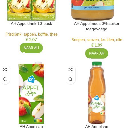
AH Appeldrink 10-pack
AH Appelmoes 0% suiker
toegevoegd
Frisdrank, sappen, koffie, thee
€
2,07
Soepen, sauzen, kruiden, olie
€
1,89
NAAR AH
NAAR AH
AH Appelsap
AH Appelsap