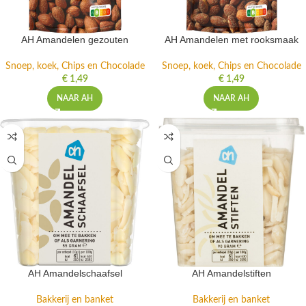
AH Amandelen gezouten
AH Amandelen met rooksmaak
Snoep, koek, Chips en Chocolade
Snoep, koek, Chips en Chocolade
€
1,49
€
1,49
NAAR AH
NAAR AH
AH Amandelschaafsel
AH Amandelstiften
Bakkerij en banket
Bakkerij en banket