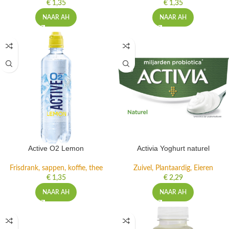
€
1,35
€
1,35
NAAR AH
NAAR AH
Active O2 Lemon
Activia Yoghurt naturel
Frisdrank, sappen, koffie, thee
Zuivel, Plantaardig, Eieren
€
1,35
€
2,29
NAAR AH
NAAR AH