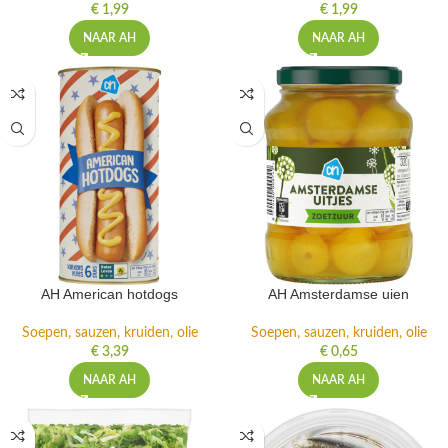
€
1,99
€
1,99
NAAR AH
NAAR AH
AH American hotdogs
AH Amsterdamse uien
Soepen, sauzen, kruiden, olie
Soepen, sauzen, kruiden, olie
€
3,39
€
0,65
NAAR AH
NAAR AH