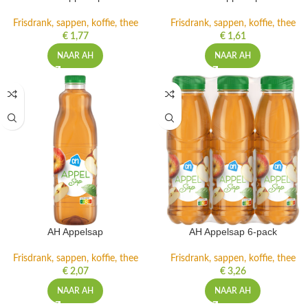
Frisdrank, sappen, koffie, thee
Frisdrank, sappen, koffie, thee
€
1,77
€
1,61
NAAR AH
NAAR AH
AH Appelsap
AH Appelsap 6-pack
Frisdrank, sappen, koffie, thee
Frisdrank, sappen, koffie, thee
€
2,07
€
3,26
NAAR AH
NAAR AH