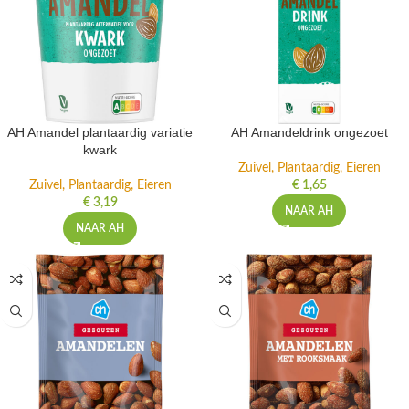
AH Amandel plantaardig variatie
AH Amandeldrink ongezoet
kwark
Zuivel, Plantaardig, Eieren
Zuivel, Plantaardig, Eieren
€
1,65
€
3,19
NAAR AH
NAAR AH