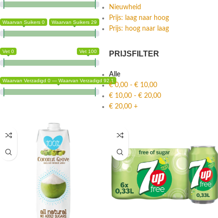
Nieuwheid
Prijs: laag naar hoog
Waarvan Suikers 0
Waarvan Suikers 29
Prijs: hoog naar laag
Vet 0
Vet 100
PRIJSFILTER
Alle
Waarvan Verzadigd 0 — Waarvan Verzadigd 92.1
€
0,00
-
€
10,00
€
10,00
-
€
20,00
€
20,00
+