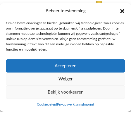
Beheer toestemming
Om de beste ervaringen te bieden, gebruiken wij technologieën zoals cookies
om informatie over je apparaat op te slaan en/of te raadplegen. Door in te
stemmen met deze technologieën kunnen wij gegevens zoals surfgedrag of
unieke ID's op deze site verwerken. Als je geen toestemming geeft of uw
toestemming intrekt, kan dit een nadelige invloed hebben op bepaalde
functies en mogelijkheden.
Accepteren
AH Appelsap 6-pack
AH Arachide olie
Weiger
Frisdrank, sappen, koffie, thee
Pasta, rijst en wereldkeuken
€
1,66
€
4,49
Bekijk voorkeuren
NAAR AH
NAAR AH
Cookiebeleid
Privacyverklaring
Imprint
inkel op
Filters