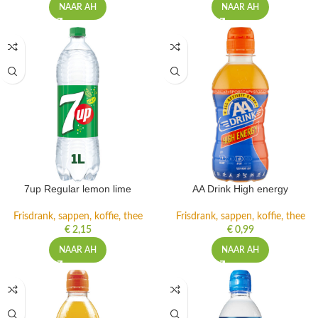
NAAR AH
NAAR AH
7up Regular lemon lime
AA Drink High energy
Frisdrank, sappen, koffie, thee
Frisdrank, sappen, koffie, thee
€
2,15
€
0,99
NAAR AH
NAAR AH