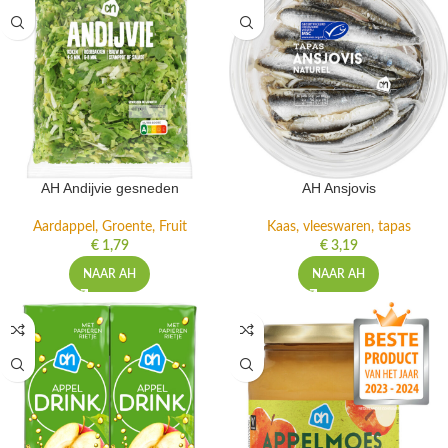
AH Andijvie gesneden
AH Ansjovis
Aardappel, Groente, Fruit
Kaas, vleeswaren, tapas
€
1,79
€
3,19
NAAR AH
NAAR AH