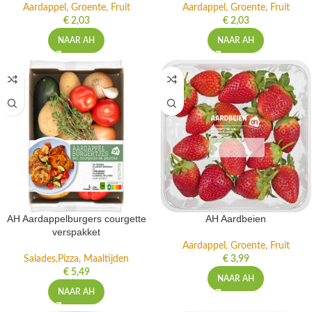
Aardappel, Groente, Fruit
Aardappel, Groente, Fruit
€
2,03
€
2,03
NAAR AH
NAAR AH
AH Aardappelburgers courgette
AH Aardbeien
verspakket
Aardappel, Groente, Fruit
Salades,Pizza, Maaltijden
€
3,99
€
5,49
NAAR AH
NAAR AH