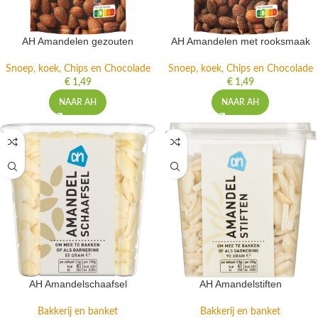
AH Amandelen gezouten
AH Amandelen met rooksmaak
Snoep, koek, Chips en Chocolade
Snoep, koek, Chips en Chocolade
€
1,49
€
1,49
NAAR AH
NAAR AH
AH Amandelschaafsel
AH Amandelstiften
Bakkerij en banket
Bakkerij en banket