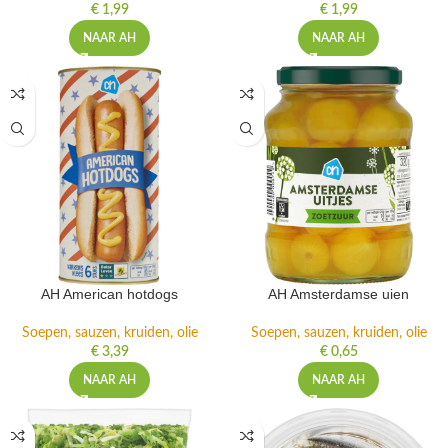
€
1,99
€
1,99
NAAR AH
NAAR AH
AH American hotdogs
AH Amsterdamse uien
Soepen, sauzen, kruiden, olie
Soepen, sauzen, kruiden, olie
€
3,39
€
0,65
NAAR AH
NAAR AH