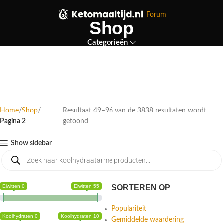
Forum
Shop
Categorieën
Home
Shop
Resultaat 49–96 van de 3838 resultaten wordt
Pagina 2
getoond
Show sidebar
Eiwitten 0
Eiwitten 55
SORTEREN OP
Populariteit
Koolhydraten 0
Koolhydraten 10
Gemiddelde waardering