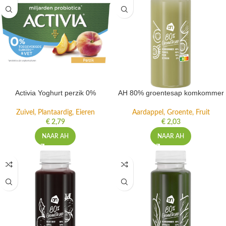
Activia Yoghurt perzik 0%
AH 80% groentesap komkommer
Zuivel, Plantaardig, Eieren
Aardappel, Groente, Fruit
€
2,79
€
2,03
NAAR AH
NAAR AH