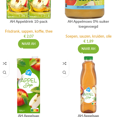
AH Appeldrink 10-pack
AH Appelmoes 0% suiker
toegevoegd
Frisdrank, sappen, koffie, thee
€
2,07
Soepen, sauzen, kruiden, olie
€
1,89
NAAR AH
NAAR AH
AH Appelsap
AH Appelsap