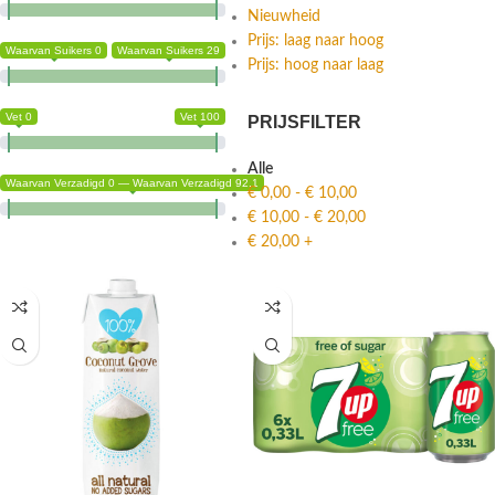
Nieuwheid
Prijs: laag naar hoog
Waarvan Suikers 0
Waarvan Suikers 29
Prijs: hoog naar laag
Vet 0
Vet 100
PRIJSFILTER
Alle
Waarvan Verzadigd 0 — Waarvan Verzadigd 92.1
€
0,00
-
€
10,00
€
10,00
-
€
20,00
€
20,00
+