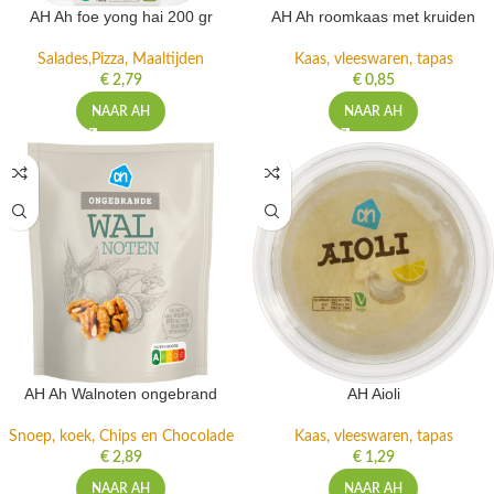
AH Ah foe yong hai 200 gr
AH Ah roomkaas met kruiden
Salades,Pizza, Maaltijden
Kaas, vleeswaren, tapas
€
2,79
€
0,85
NAAR AH
NAAR AH
AH Ah Walnoten ongebrand
AH Aioli
Snoep, koek, Chips en Chocolade
Kaas, vleeswaren, tapas
€
2,89
€
1,29
NAAR AH
NAAR AH