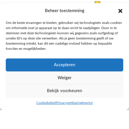
Beheer toestemming
Om de beste ervaringen te bieden, gebruiken wij technologieën zoals cookies
om informatie over je apparaat op te slaan en/of te raadplegen. Door in te
stemmen met deze technologieën kunnen wij gegevens zoals surfgedrag of
unieke ID's op deze site verwerken. Als je geen toestemming geeft of uw
toestemming intrekt, kan dit een nadelige invloed hebben op bepaalde
functies en mogelijkheden.
Accepteren
AH Appelsap 6-pack
AH Arachide olie
Weiger
Frisdrank, sappen, koffie, thee
Pasta, rijst en wereldkeuken
€
1,66
€
4,49
Bekijk voorkeuren
NAAR AH
NAAR AH
Cookiebeleid
Privacyverklaring
Imprint
inkel op
Filters