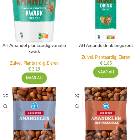
AH Amandel plantaardig variatie
AH Amandeldrink ongezoet
kwark
Zuivel, Plantaardig, Eieren
Zuivel, Plantaardig, Eieren
€
1,65
€
3,19
NAAR AH
NAAR AH