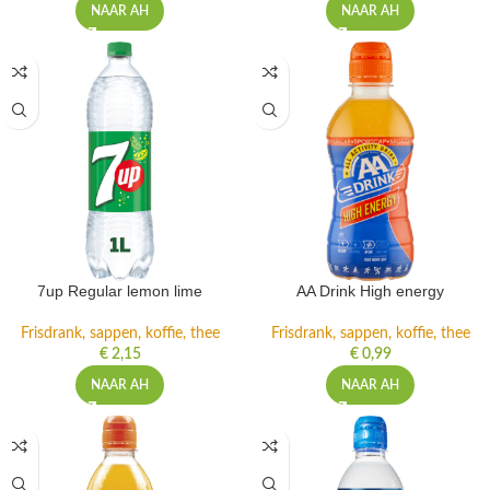
NAAR AH
NAAR AH
7up Regular lemon lime
AA Drink High energy
Frisdrank, sappen, koffie, thee
Frisdrank, sappen, koffie, thee
€
2,15
€
0,99
NAAR AH
NAAR AH