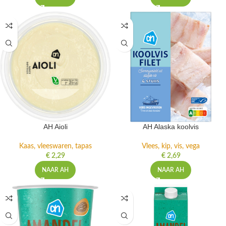
AH Aioli
AH Alaska koolvis
Kaas, vleeswaren, tapas
Vlees, kip, vis, vega
€
2,29
€
2,69
NAAR AH
NAAR AH