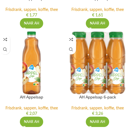
Frisdrank, sappen, koffie, thee
Frisdrank, sappen, koffie, thee
€
1,77
€
1,61
NAAR AH
NAAR AH
AH Appelsap
AH Appelsap 6-pack
Frisdrank, sappen, koffie, thee
Frisdrank, sappen, koffie, thee
€
2,07
€
3,26
NAAR AH
NAAR AH