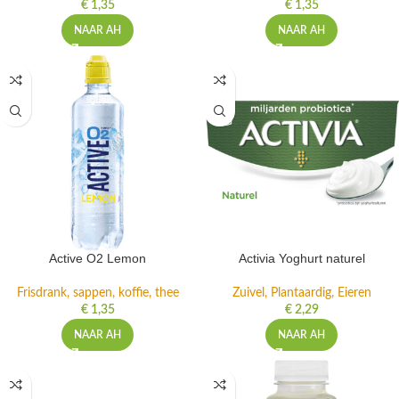
€
1,35
€
1,35
NAAR AH
NAAR AH
Active O2 Lemon
Activia Yoghurt naturel
Frisdrank, sappen, koffie, thee
Zuivel, Plantaardig, Eieren
€
1,35
€
2,29
NAAR AH
NAAR AH