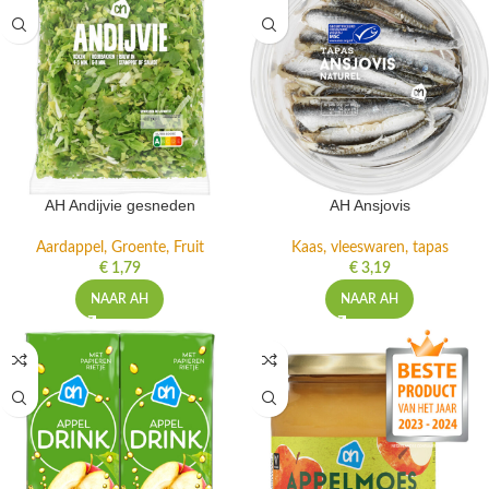
AH Andijvie gesneden
AH Ansjovis
Aardappel, Groente, Fruit
Kaas, vleeswaren, tapas
€
1,79
€
3,19
NAAR AH
NAAR AH