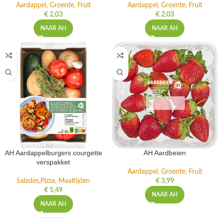
Aardappel, Groente, Fruit
Aardappel, Groente, Fruit
€
2,03
€
2,03
NAAR AH
NAAR AH
AH Aardappelburgers courgette
AH Aardbeien
verspakket
Aardappel, Groente, Fruit
Salades,Pizza, Maaltijden
€
3,99
€
5,49
NAAR AH
NAAR AH