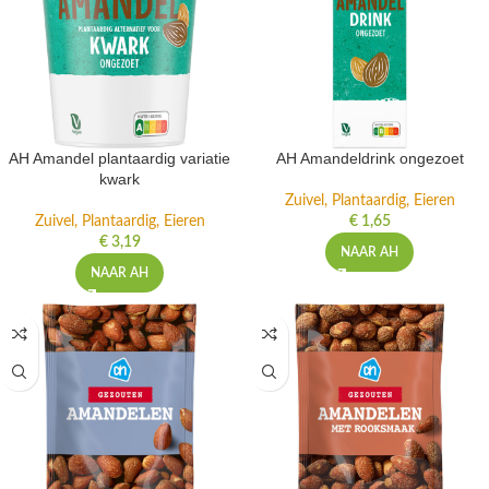
AH Amandel plantaardig variatie
AH Amandeldrink ongezoet
kwark
Zuivel, Plantaardig, Eieren
Zuivel, Plantaardig, Eieren
€
1,65
€
3,19
NAAR AH
NAAR AH