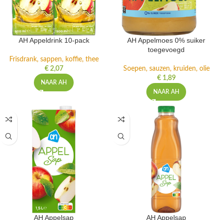
AH Appeldrink 10-pack
AH Appelmoes 0% suiker
toegevoegd
Frisdrank, sappen, koffie, thee
€
2,07
Soepen, sauzen, kruiden, olie
€
1,89
NAAR AH
NAAR AH
AH Appelsap
AH Appelsap