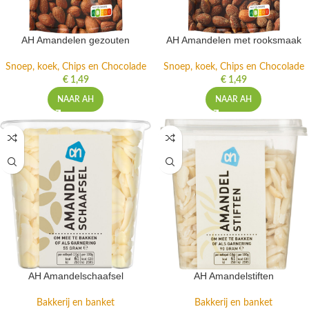
AH Amandelen gezouten
AH Amandelen met rooksmaak
Snoep, koek, Chips en Chocolade
Snoep, koek, Chips en Chocolade
€
1,49
€
1,49
NAAR AH
NAAR AH
AH Amandelschaafsel
AH Amandelstiften
Bakkerij en banket
Bakkerij en banket