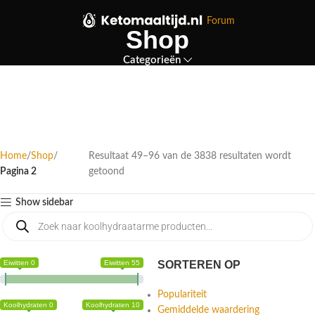
Forum
Shop
Categorieën
Home
Shop
Resultaat 49–96 van de 3838 resultaten wordt
Pagina 2
getoond
Show sidebar
Eiwitten 0
Eiwitten 55
SORTEREN OP
Populariteit
Koolhydraten 0
Koolhydraten 10
Gemiddelde waardering