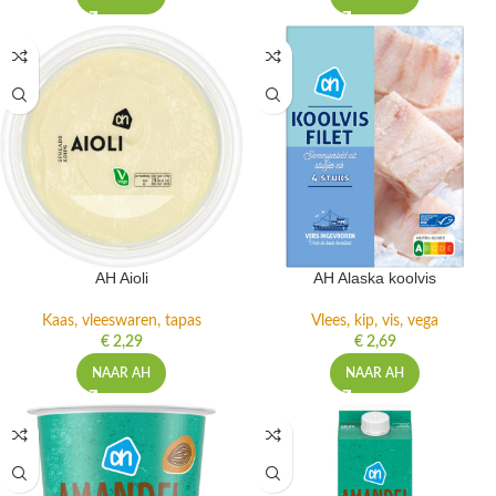
AH Aioli
AH Alaska koolvis
Kaas, vleeswaren, tapas
Vlees, kip, vis, vega
€
2,29
€
2,69
NAAR AH
NAAR AH