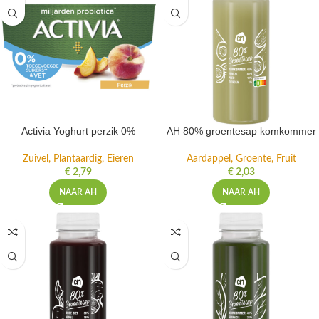
Activia Yoghurt perzik 0%
AH 80% groentesap komkommer
Zuivel, Plantaardig, Eieren
Aardappel, Groente, Fruit
€
2,79
€
2,03
NAAR AH
NAAR AH