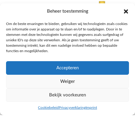
Beheer toestemming
Om de beste ervaringen te bieden, gebruiken wij technologieën zoals cookies
om informatie over je apparaat op te slaan en/of te raadplegen. Door in te
stemmen met deze technologieën kunnen wij gegevens zoals surfgedrag of
unieke ID's op deze site verwerken. Als je geen toestemming geeft of uw
toestemming intrekt, kan dit een nadelige invloed hebben op bepaalde
functies en mogelijkheden.
Accepteren
AH Appelsap 6-pack
AH Arachide olie
Weiger
Frisdrank, sappen, koffie, thee
Pasta, rijst en wereldkeuken
€
1,66
€
4,49
Bekijk voorkeuren
NAAR AH
NAAR AH
Cookiebeleid
Privacyverklaring
Imprint
inkel op
Filters