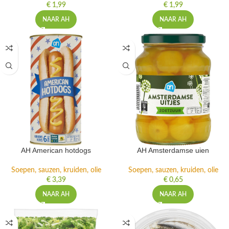
€
1,99
€
1,99
NAAR AH
NAAR AH
AH American hotdogs
AH Amsterdamse uien
Soepen, sauzen, kruiden, olie
Soepen, sauzen, kruiden, olie
€
3,39
€
0,65
NAAR AH
NAAR AH