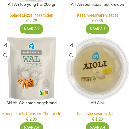
AH Ah foe yong hai 200 gr
AH Ah roomkaas met kruiden
Salades,Pizza, Maaltijden
Kaas, vleeswaren, tapas
€
2,79
€
0,85
NAAR AH
NAAR AH
AH Ah Walnoten ongebrand
AH Aioli
Snoep, koek, Chips en Chocolade
Kaas, vleeswaren, tapas
€
2,89
€
1,29
NAAR AH
NAAR AH