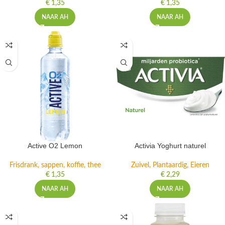
€
1,35
€
1,35
NAAR AH
NAAR AH
Active O2 Lemon
Activia Yoghurt naturel
Frisdrank, sappen, koffie, thee
Zuivel, Plantaardig, Eieren
€
1,35
€
2,29
NAAR AH
NAAR AH