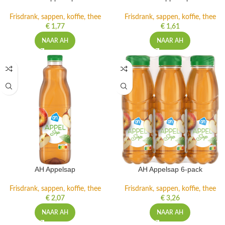
Frisdrank, sappen, koffie, thee
Frisdrank, sappen, koffie, thee
€
1,77
€
1,61
NAAR AH
NAAR AH
AH Appelsap
AH Appelsap 6-pack
Frisdrank, sappen, koffie, thee
Frisdrank, sappen, koffie, thee
€
2,07
€
3,26
NAAR AH
NAAR AH