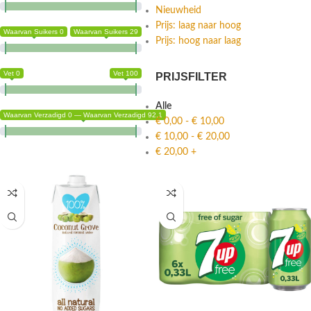
Nieuwheid
Prijs: laag naar hoog
Waarvan Suikers 0
Waarvan Suikers 29
Prijs: hoog naar laag
Vet 0
Vet 100
PRIJSFILTER
Alle
Waarvan Verzadigd 0 — Waarvan Verzadigd 92.1
€
0,00
-
€
10,00
€
10,00
-
€
20,00
€
20,00
+