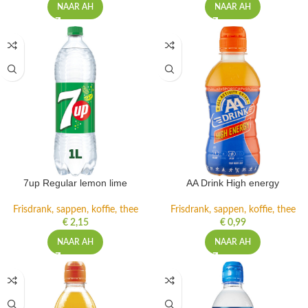
NAAR AH
NAAR AH
7up Regular lemon lime
AA Drink High energy
Frisdrank, sappen, koffie, thee
Frisdrank, sappen, koffie, thee
€
2,15
€
0,99
NAAR AH
NAAR AH