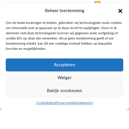
Beheer toestemming
Om de beste ervaringen te bieden, gebruiken wij technologieën zoals cookies
om informatie over je apparaat op te slaan en/of te raadplegen. Door in te
stemmen met deze technologieën kunnen wij gegevens zoals surfgedrag of
unieke ID's op deze site verwerken. Als je geen toestemming geeft of uw
toestemming intrekt, kan dit een nadelige invloed hebben op bepaalde
functies en mogelijkheden.
Accepteren
AH Appelsap 6-pack
AH Arachide olie
Weiger
Frisdrank, sappen, koffie, thee
Pasta, rijst en wereldkeuken
€
1,66
€
4,49
Bekijk voorkeuren
NAAR AH
NAAR AH
Cookiebeleid
Privacyverklaring
Imprint
inkel op
Filters