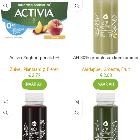
Activia Yoghurt perzik 0%
AH 80% groentesap komkommer
Zuivel, Plantaardig, Eieren
Aardappel, Groente, Fruit
€
2,79
€
2,03
NAAR AH
NAAR AH