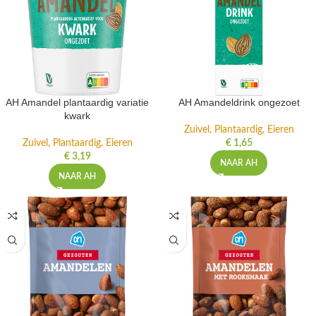
AH Amandel plantaardig variatie
AH Amandeldrink ongezoet
kwark
Zuivel, Plantaardig, Eieren
Zuivel, Plantaardig, Eieren
€
1,65
€
3,19
NAAR AH
NAAR AH