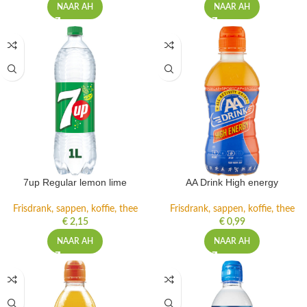
NAAR AH
NAAR AH
7up Regular lemon lime
AA Drink High energy
Frisdrank, sappen, koffie, thee
Frisdrank, sappen, koffie, thee
€
2,15
€
0,99
NAAR AH
NAAR AH