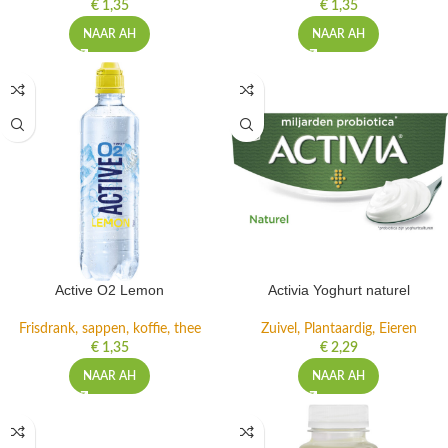
€
1,35
€
1,35
NAAR AH
NAAR AH
Active O2 Lemon
Activia Yoghurt naturel
Frisdrank, sappen, koffie, thee
Zuivel, Plantaardig, Eieren
€
1,35
€
2,29
NAAR AH
NAAR AH