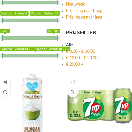
Nieuwheid
Prijs: laag naar hoog
Waarvan Suikers 0
Waarvan Suikers 29
Prijs: hoog naar laag
Vet 0
Vet 100
PRIJSFILTER
Alle
Waarvan Verzadigd 0 — Waarvan Verzadigd 92.1
€
0,00
-
€
10,00
€
10,00
-
€
20,00
€
20,00
+