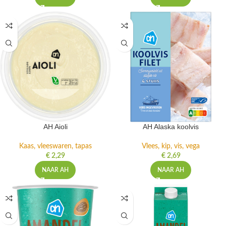
AH Aioli
AH Alaska koolvis
Kaas, vleeswaren, tapas
Vlees, kip, vis, vega
€
2,29
€
2,69
NAAR AH
NAAR AH