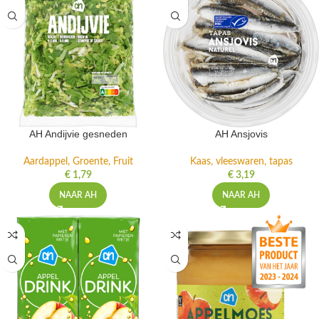
AH Andijvie gesneden
AH Ansjovis
Aardappel, Groente, Fruit
Kaas, vleeswaren, tapas
€
1,79
€
3,19
NAAR AH
NAAR AH