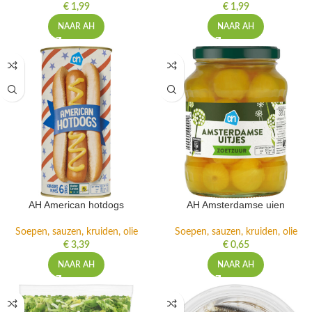
€
1,99
€
1,99
NAAR AH
NAAR AH
AH American hotdogs
AH Amsterdamse uien
Soepen, sauzen, kruiden, olie
Soepen, sauzen, kruiden, olie
€
3,39
€
0,65
NAAR AH
NAAR AH