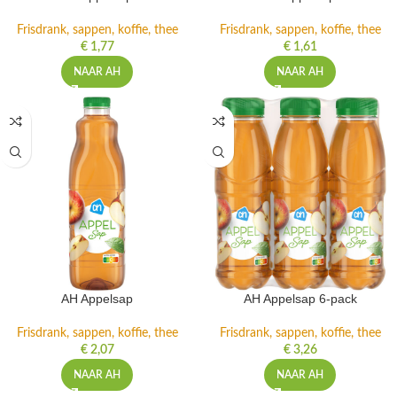
Frisdrank, sappen, koffie, thee
Frisdrank, sappen, koffie, thee
€
1,77
€
1,61
NAAR AH
NAAR AH
AH Appelsap
AH Appelsap 6-pack
Frisdrank, sappen, koffie, thee
Frisdrank, sappen, koffie, thee
€
2,07
€
3,26
NAAR AH
NAAR AH