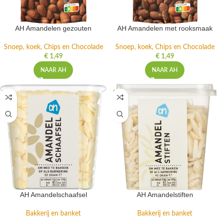
AH Amandelen gezouten
AH Amandelen met rooksmaak
Snoep, koek, Chips en Chocolade
Snoep, koek, Chips en Chocolade
€
1,49
€
1,49
NAAR AH
NAAR AH
AH Amandelschaafsel
AH Amandelstiften
Bakkerij en banket
Bakkerij en banket