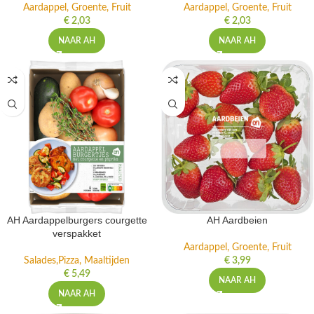
Aardappel, Groente, Fruit
Aardappel, Groente, Fruit
€
2,03
€
2,03
NAAR AH
NAAR AH
AH Aardappelburgers courgette
AH Aardbeien
verspakket
Aardappel, Groente, Fruit
Salades,Pizza, Maaltijden
€
3,99
€
5,49
NAAR AH
NAAR AH