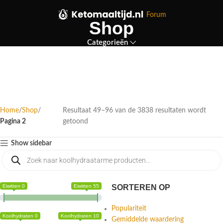
Forum
Shop
Categorieën
Home
Shop
Resultaat 49–96 van de 3838 resultaten wordt
Pagina 2
getoond
Show sidebar
Eiwitten 0
Eiwitten 55
SORTEREN OP
Populariteit
Koolhydraten 0
Koolhydraten 10
Gemiddelde waardering