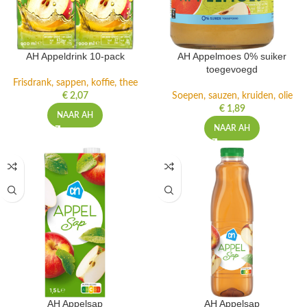
AH Appeldrink 10-pack
AH Appelmoes 0% suiker
toegevoegd
Frisdrank, sappen, koffie, thee
€
2,07
Soepen, sauzen, kruiden, olie
€
1,89
NAAR AH
NAAR AH
AH Appelsap
AH Appelsap