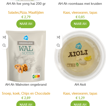
AH Ah foe yong hai 200 gr
AH Ah roomkaas met kruiden
Salades,Pizza, Maaltijden
Kaas, vleeswaren, tapas
€
2,79
€
0,85
NAAR AH
NAAR AH
AH Ah Walnoten ongebrand
AH Aioli
Snoep, koek, Chips en Chocolade
Kaas, vleeswaren, tapas
€
2,89
€
1,29
NAAR AH
NAAR AH