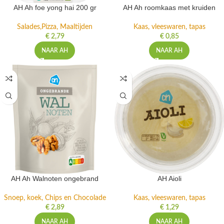
AH Ah foe yong hai 200 gr
AH Ah roomkaas met kruiden
Salades,Pizza, Maaltijden
Kaas, vleeswaren, tapas
€
2,79
€
0,85
NAAR AH
NAAR AH
AH Ah Walnoten ongebrand
AH Aioli
Snoep, koek, Chips en Chocolade
Kaas, vleeswaren, tapas
€
2,89
€
1,29
NAAR AH
NAAR AH