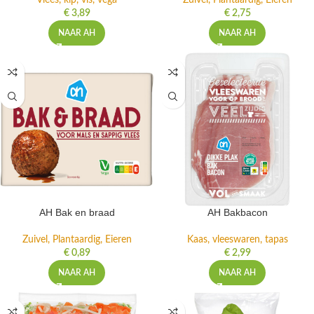
Vlees, kip, vis, vega
Zuivel, Plantaardig, Eieren
€
3,89
€
2,75
NAAR AH
NAAR AH
AH Bak en braad
AH Bakbacon
Zuivel, Plantaardig, Eieren
Kaas, vleeswaren, tapas
€
0,89
€
2,99
NAAR AH
NAAR AH