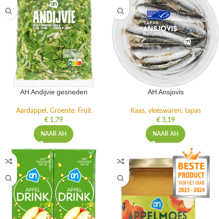
AH Andijvie gesneden
AH Ansjovis
Aardappel, Groente, Fruit
Kaas, vleeswaren, tapas
€
1,79
€
3,19
NAAR AH
NAAR AH