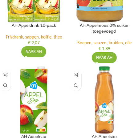
AH Appeldrink 10-pack
AH Appelmoes 0% suiker
toegevoegd
Frisdrank, sappen, koffie, thee
€
2,07
Soepen, sauzen, kruiden, olie
€
1,89
NAAR AH
NAAR AH
AH Appelsap
AH Appelsap