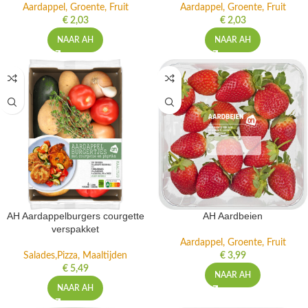
Aardappel, Groente, Fruit
Aardappel, Groente, Fruit
€
2,03
€
2,03
NAAR AH
NAAR AH
AH Aardappelburgers courgette
AH Aardbeien
verspakket
Aardappel, Groente, Fruit
Salades,Pizza, Maaltijden
€
3,99
€
5,49
NAAR AH
NAAR AH