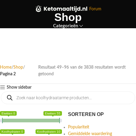
Forum
Shop
Categorieën
Home
Shop
Resultaat 49–96 van de 3838 resultaten wordt
Pagina 2
getoond
Show sidebar
Eiwitten 0
Eiwitten 55
SORTEREN OP
Populariteit
Koolhydraten 0
Koolhydraten 10
Gemiddelde waardering