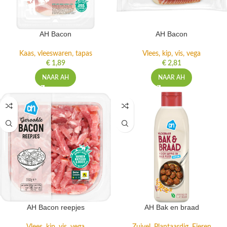
AH Bacon
AH Bacon
Kaas, vleeswaren, tapas
Vlees, kip, vis, vega
€
1,89
€
2,81
NAAR AH
NAAR AH
AH Bacon reepjes
AH Bak en braad