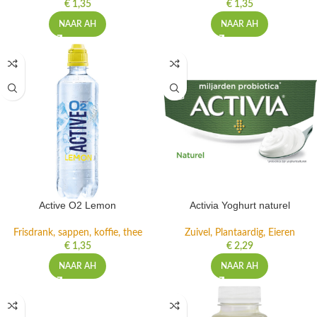
€
1,35
€
1,35
NAAR AH
NAAR AH
Active O2 Lemon
Activia Yoghurt naturel
Frisdrank, sappen, koffie, thee
Zuivel, Plantaardig, Eieren
€
1,35
€
2,29
NAAR AH
NAAR AH