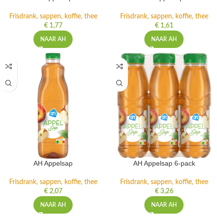
Frisdrank, sappen, koffie, thee
Frisdrank, sappen, koffie, thee
€
1,77
€
1,61
NAAR AH
NAAR AH
AH Appelsap
AH Appelsap 6-pack
Frisdrank, sappen, koffie, thee
Frisdrank, sappen, koffie, thee
€
2,07
€
3,26
NAAR AH
NAAR AH