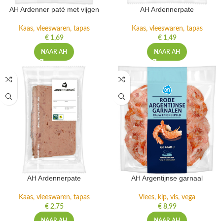
AH Ardenner paté met vijgen
AH Ardennerpate
Kaas, vleeswaren, tapas
Kaas, vleeswaren, tapas
€
1,69
€
1,49
NAAR AH
NAAR AH
AH Ardennerpate
AH Argentijnse garnaal
Kaas, vleeswaren, tapas
Vlees, kip, vis, vega
€
2,75
€
8,99
NAAR AH
NAAR AH