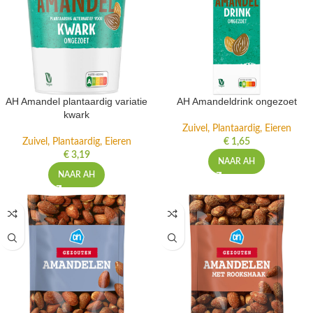
AH Amandel plantaardig variatie
AH Amandeldrink ongezoet
kwark
Zuivel, Plantaardig, Eieren
Zuivel, Plantaardig, Eieren
€
1,65
€
3,19
NAAR AH
NAAR AH