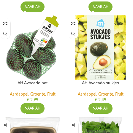
NAAR AH
NAAR AH
AH Avocado net
AH Avocado stukjes
Aardappel, Groente, Fruit
Aardappel, Groente, Fruit
€
2,99
€
2,49
NAAR AH
NAAR AH