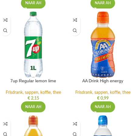
NAAR AH
NAAR AH
7up Regular lemon lime
AA Drink High energy
Frisdrank, sappen, koffie, thee
Frisdrank, sappen, koffie, thee
€
2,15
€
0,99
NAAR AH
NAAR AH