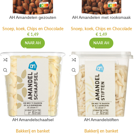
AH Amandelen gezouten
AH Amandelen met rooksmaak
Snoep, koek, Chips en Chocolade
Snoep, koek, Chips en Chocolade
€
1,49
€
1,49
NAAR AH
NAAR AH
AH Amandelschaafsel
AH Amandelstiften
Bakkerij en banket
Bakkerij en banket