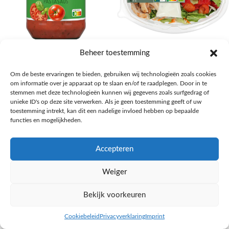
AH Basilicum pastasaus
AH Basis maaltijdsalade gegrilde
Beheer toestemming
kip
Pasta, rijst en wereldkeuken
Om de beste ervaringen te bieden, gebruiken wij technologieën zoals cookies
€
1,59
Salades,Pizza, Maaltijden
om informatie over je apparaat op te slaan en/of te raadplegen. Door in te
€
3,39
NAAR AH
stemmen met deze technologieën kunnen wij gegevens zoals surfgedrag of
NAAR AH
unieke ID's op deze site verwerken. Als je geen toestemming geeft of uw
toestemming intrekt, kan dit een nadelige invloed hebben op bepaalde
functies en mogelijkheden.
Accepteren
Weiger
Bekijk voorkeuren
Cookiebeleid
Privacyverklaring
Imprint
inkel op
Filters