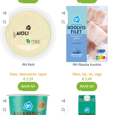
AH Aioli
AH Alaska koolvis
Kaas, vleeswaren, tapas
Vlees, kip, vis, vega
€
2,29
€
2,69
NAAR AH
NAAR AH