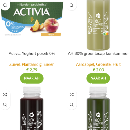
Activia Yoghurt perzik 0%
AH 80% groentesap komkommer
Zuivel, Plantaardig, Eieren
Aardappel, Groente, Fruit
€
2,79
€
2,03
NAAR AH
NAAR AH