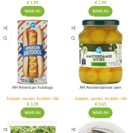
€
1,99
€
1,99
NAAR AH
NAAR AH
AH American hotdogs
AH Amsterdamse uien
Soepen, sauzen, kruiden, olie
Soepen, sauzen, kruiden, olie
€
3,39
€
0,65
NAAR AH
NAAR AH