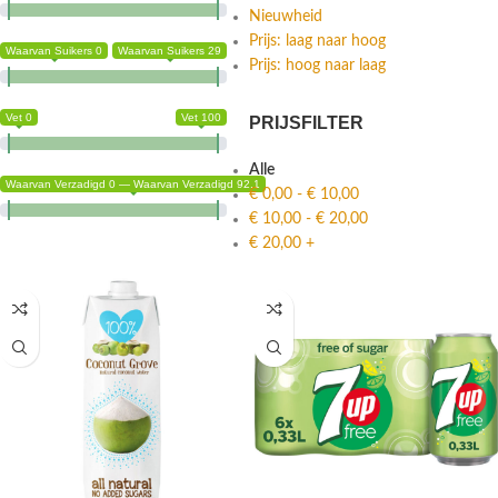
Nieuwheid
Prijs: laag naar hoog
Waarvan Suikers 0
Waarvan Suikers 29
Prijs: hoog naar laag
Vet 0
Vet 100
PRIJSFILTER
Alle
Waarvan Verzadigd 0 — Waarvan Verzadigd 92.1
€
0,00
-
€
10,00
€
10,00
-
€
20,00
€
20,00
+