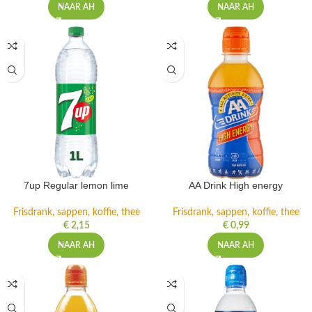
NAAR AH
NAAR AH
7up Regular lemon lime
AA Drink High energy
Frisdrank, sappen, koffie, thee
Frisdrank, sappen, koffie, thee
€
2,15
€
0,99
NAAR AH
NAAR AH