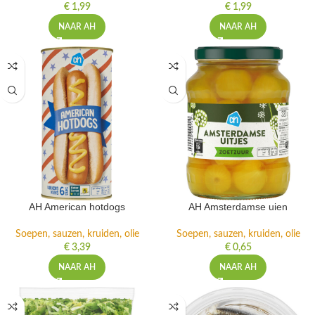
€
1,99
€
1,99
NAAR AH
NAAR AH
AH American hotdogs
AH Amsterdamse uien
Soepen, sauzen, kruiden, olie
Soepen, sauzen, kruiden, olie
€
3,39
€
0,65
NAAR AH
NAAR AH