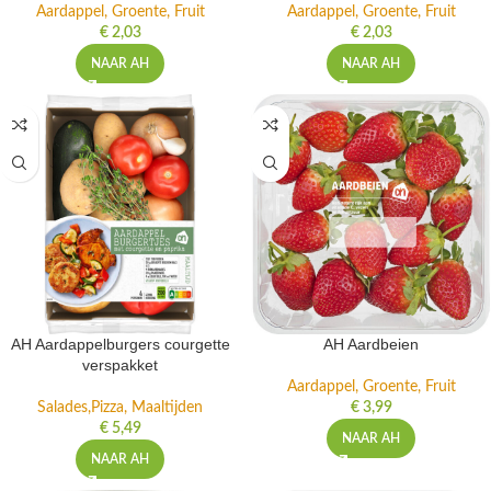
Aardappel, Groente, Fruit
Aardappel, Groente, Fruit
€
2,03
€
2,03
NAAR AH
NAAR AH
AH Aardappelburgers courgette
AH Aardbeien
verspakket
Aardappel, Groente, Fruit
Salades,Pizza, Maaltijden
€
3,99
€
5,49
NAAR AH
NAAR AH