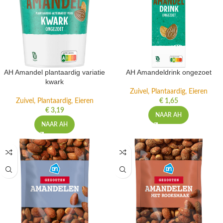
AH Amandel plantaardig variatie
AH Amandeldrink ongezoet
kwark
Zuivel, Plantaardig, Eieren
Zuivel, Plantaardig, Eieren
€
1,65
€
3,19
NAAR AH
NAAR AH