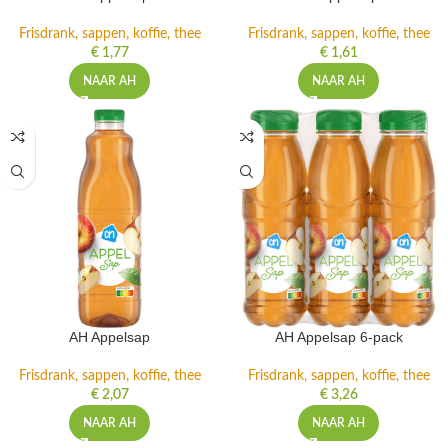
Frisdrank, sappen, koffie, thee
Frisdrank, sappen, koffie, thee
€
1,77
€
1,61
NAAR AH
NAAR AH
AH Appelsap
AH Appelsap 6-pack
Frisdrank, sappen, koffie, thee
Frisdrank, sappen, koffie, thee
€
2,07
€
3,26
NAAR AH
NAAR AH