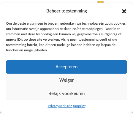
Beheer toestemming
Om de beste ervaringen te bieden, gebruiken wij technologieën zoals cookies
om informatie over je apparaat op te slaan en/of te raadplegen. Door in te
stemmen met deze technologieën kunnen wij gegevens zoals surfgedrag of
unieke ID's op deze site verwerken. Als je geen toestemming geeft of uw
toestemming intrekt, kan dit een nadelige invloed hebben op bepaalde
functies en mogelijkheden.
Accepteren
AH Appelsap 6-pack
AH Arachide olie
Weiger
Frisdrank, sappen, koffie, thee
Pasta, rijst en wereldkeuken
€
1,66
€
4,49
Bekijk voorkeuren
NAAR AH
NAAR AH
Privacyverklaring
Imprint
inkel op
Filters