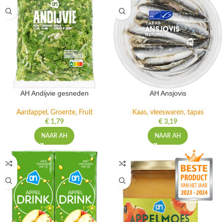
AH Andijvie gesneden
AH Ansjovis
Aardappel, Groente, Fruit
Kaas, vleeswaren, tapas
€
1,79
€
3,19
NAAR AH
NAAR AH