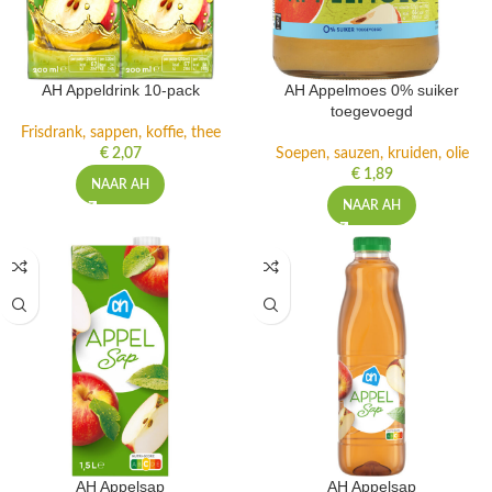
AH Appeldrink 10-pack
AH Appelmoes 0% suiker
toegevoegd
Frisdrank, sappen, koffie, thee
€
2,07
Soepen, sauzen, kruiden, olie
€
1,89
NAAR AH
NAAR AH
AH Appelsap
AH Appelsap