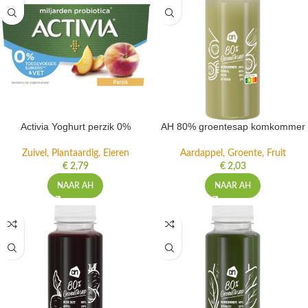
Activia Yoghurt perzik 0%
AH 80% groentesap komkommer
Zuivel, Plantaardig, Eieren
Aardappel, Groente, Fruit
€
2,79
€
2,03
NAAR AH
NAAR AH