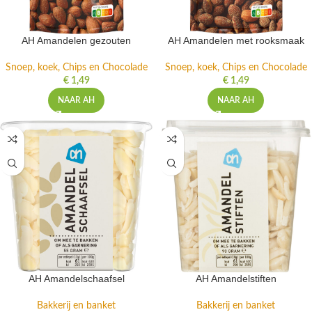
AH Amandelen gezouten
AH Amandelen met rooksmaak
Snoep, koek, Chips en Chocolade
Snoep, koek, Chips en Chocolade
€
1,49
€
1,49
NAAR AH
NAAR AH
AH Amandelschaafsel
AH Amandelstiften
Bakkerij en banket
Bakkerij en banket