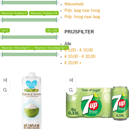
Nieuwheid
Prijs: laag naar hoog
Waarvan Suikers 0
Waarvan Suikers 29
Prijs: hoog naar laag
Vet 0
Vet 100
PRIJSFILTER
Alle
Waarvan Verzadigd 0 — Waarvan Verzadigd 92.1
€
0,00
-
€
10,00
€
10,00
-
€
20,00
€
20,00
+