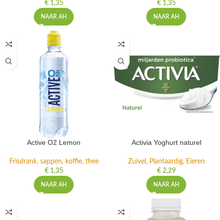
€
1,35
€
1,35
NAAR AH
NAAR AH
Active O2 Lemon
Activia Yoghurt naturel
Frisdrank, sappen, koffie, thee
Zuivel, Plantaardig, Eieren
€
1,35
€
2,29
NAAR AH
NAAR AH