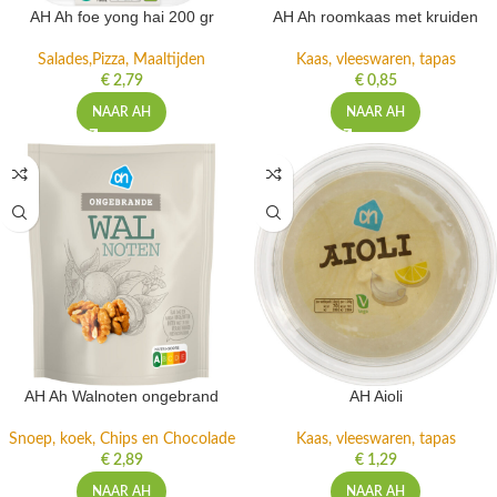
AH Ah foe yong hai 200 gr
AH Ah roomkaas met kruiden
Salades,Pizza, Maaltijden
Kaas, vleeswaren, tapas
€
2,79
€
0,85
NAAR AH
NAAR AH
AH Ah Walnoten ongebrand
AH Aioli
Snoep, koek, Chips en Chocolade
Kaas, vleeswaren, tapas
€
2,89
€
1,29
NAAR AH
NAAR AH