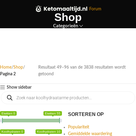
Forum
Shop
Categorieën
Home
Shop
Resultaat 49–96 van de 3838 resultaten wordt
Pagina 2
getoond
Show sidebar
Eiwitten 0
Eiwitten 55
SORTEREN OP
Populariteit
Koolhydraten 0
Koolhydraten 10
Gemiddelde waardering