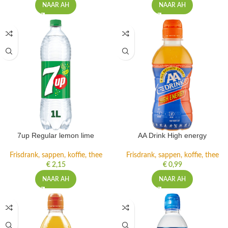
NAAR AH
NAAR AH
7up Regular lemon lime
AA Drink High energy
Frisdrank, sappen, koffie, thee
Frisdrank, sappen, koffie, thee
€
2,15
€
0,99
NAAR AH
NAAR AH