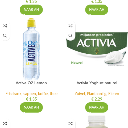
€
1,35
€
1,35
NAAR AH
NAAR AH
Active O2 Lemon
Activia Yoghurt naturel
Frisdrank, sappen, koffie, thee
Zuivel, Plantaardig, Eieren
€
1,35
€
2,29
NAAR AH
NAAR AH