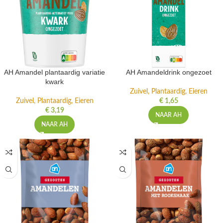
AH Amandel plantaardig variatie
AH Amandeldrink ongezoet
kwark
Zuivel, Plantaardig, Eieren
Zuivel, Plantaardig, Eieren
€
1,65
€
3,19
NAAR AH
NAAR AH