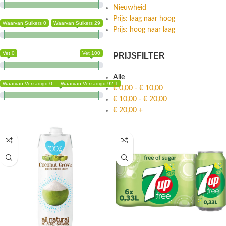
Nieuwheid
Prijs: laag naar hoog
Waarvan Suikers 0
Waarvan Suikers 29
Prijs: hoog naar laag
Vet 0
Vet 100
PRIJSFILTER
Alle
Waarvan Verzadigd 0 — Waarvan Verzadigd 92.1
€
0,00
-
€
10,00
€
10,00
-
€
20,00
€
20,00
+