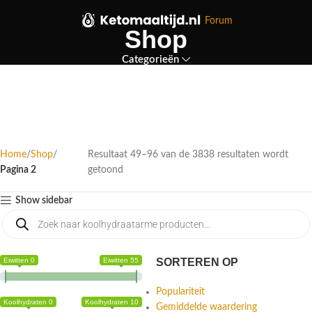
Forum
Shop
Categorieën
Home
Shop
Resultaat 49–96 van de 3838 resultaten wordt
Pagina 2
getoond
Show sidebar
Eiwitten 0
Eiwitten 55
SORTEREN OP
Populariteit
Koolhydraten 0
Koolhydraten 10
Gemiddelde waardering