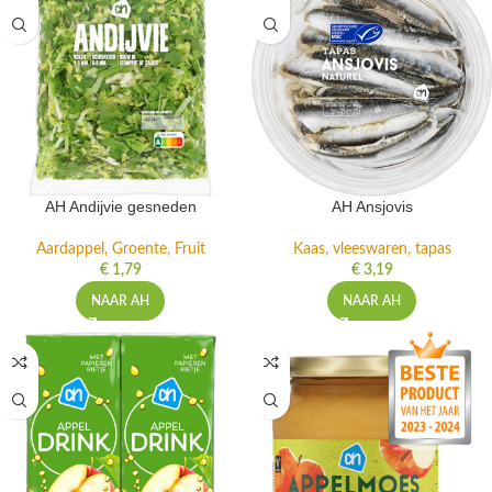
AH Andijvie gesneden
AH Ansjovis
Aardappel, Groente, Fruit
Kaas, vleeswaren, tapas
€
1,79
€
3,19
NAAR AH
NAAR AH