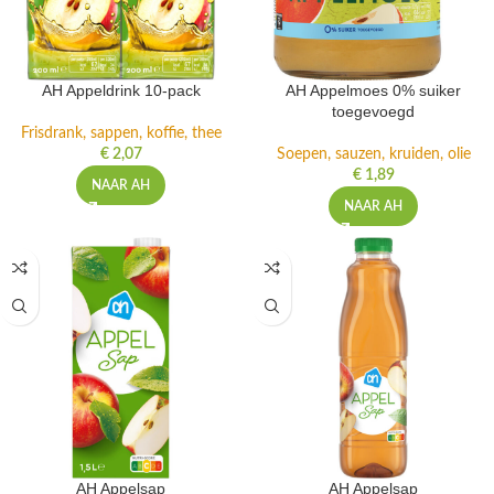
AH Appeldrink 10-pack
AH Appelmoes 0% suiker
toegevoegd
Frisdrank, sappen, koffie, thee
€
2,07
Soepen, sauzen, kruiden, olie
€
1,89
NAAR AH
NAAR AH
AH Appelsap
AH Appelsap