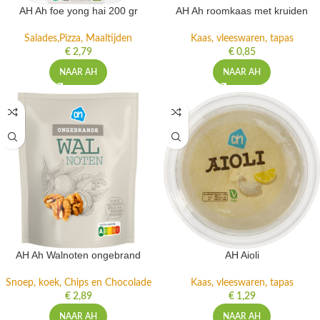
AH Ah foe yong hai 200 gr
AH Ah roomkaas met kruiden
Salades,Pizza, Maaltijden
Kaas, vleeswaren, tapas
€
2,79
€
0,85
NAAR AH
NAAR AH
AH Ah Walnoten ongebrand
AH Aioli
Snoep, koek, Chips en Chocolade
Kaas, vleeswaren, tapas
€
2,89
€
1,29
NAAR AH
NAAR AH