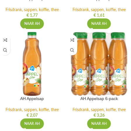
Frisdrank, sappen, koffie, thee
Frisdrank, sappen, koffie, thee
€
1,77
€
1,61
NAAR AH
NAAR AH
AH Appelsap
AH Appelsap 6-pack
Frisdrank, sappen, koffie, thee
Frisdrank, sappen, koffie, thee
€
2,07
€
3,26
NAAR AH
NAAR AH