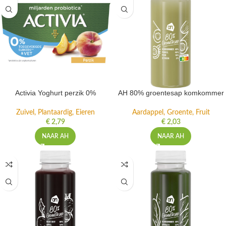
Activia Yoghurt perzik 0%
AH 80% groentesap komkommer
Zuivel, Plantaardig, Eieren
Aardappel, Groente, Fruit
€
2,79
€
2,03
NAAR AH
NAAR AH