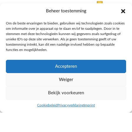
Beheer toestemming
Om de beste ervaringen te bieden, gebruiken wij technologieën zoals cookies
om informatie over je apparaat op te slaan en/of te raadplegen. Door in te
stemmen met deze technologieën kunnen wij gegevens zoals surfgedrag of
unieke ID's op deze site verwerken. Als je geen toestemming geeft of uw
toestemming intrekt, kan dit een nadelige invloed hebben op bepaalde
functies en mogelijkheden.
Accepteren
AH Appelsap 6-pack
AH Arachide olie
Weiger
Frisdrank, sappen, koffie, thee
Pasta, rijst en wereldkeuken
€
1,66
€
4,49
Bekijk voorkeuren
NAAR AH
NAAR AH
Cookiebeleid
Privacyverklaring
Imprint
inkel op
Filters