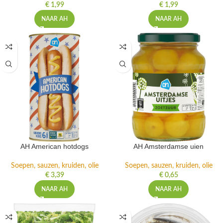
€
1,99
€
1,99
NAAR AH
NAAR AH
AH American hotdogs
AH Amsterdamse uien
Soepen, sauzen, kruiden, olie
Soepen, sauzen, kruiden, olie
€
3,39
€
0,65
NAAR AH
NAAR AH