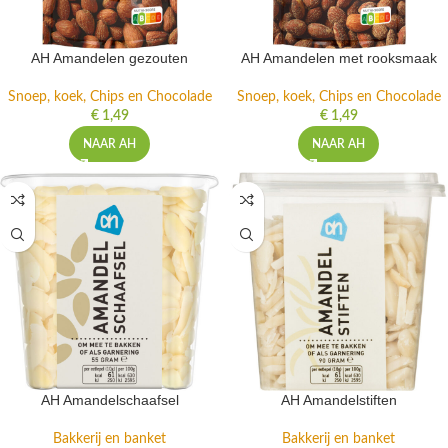
AH Amandelen gezouten
AH Amandelen met rooksmaak
Snoep, koek, Chips en Chocolade
Snoep, koek, Chips en Chocolade
€
1,49
€
1,49
NAAR AH
NAAR AH
AH Amandelschaafsel
AH Amandelstiften
Bakkerij en banket
Bakkerij en banket