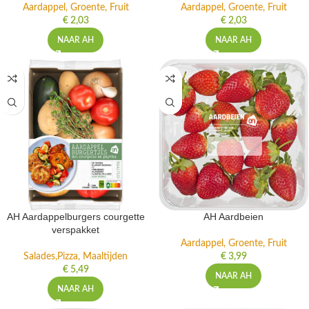
Aardappel, Groente, Fruit
Aardappel, Groente, Fruit
€
2,03
€
2,03
NAAR AH
NAAR AH
AH Aardappelburgers courgette
AH Aardbeien
verspakket
Aardappel, Groente, Fruit
Salades,Pizza, Maaltijden
€
3,99
€
5,49
NAAR AH
NAAR AH