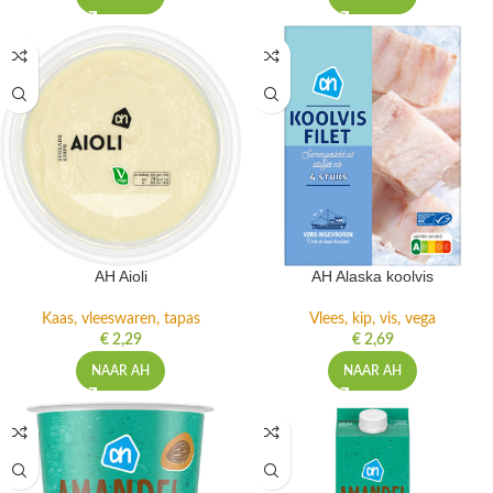
AH Aioli
AH Alaska koolvis
Kaas, vleeswaren, tapas
Vlees, kip, vis, vega
€
2,29
€
2,69
NAAR AH
NAAR AH