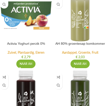
Activia Yoghurt perzik 0%
AH 80% groentesap komkommer
Zuivel, Plantaardig, Eieren
Aardappel, Groente, Fruit
€
2,79
€
2,03
NAAR AH
NAAR AH