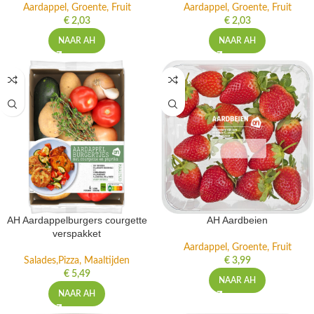
Aardappel, Groente, Fruit
Aardappel, Groente, Fruit
€
2,03
€
2,03
NAAR AH
NAAR AH
AH Aardappelburgers courgette
AH Aardbeien
verspakket
Aardappel, Groente, Fruit
Salades,Pizza, Maaltijden
€
3,99
€
5,49
NAAR AH
NAAR AH