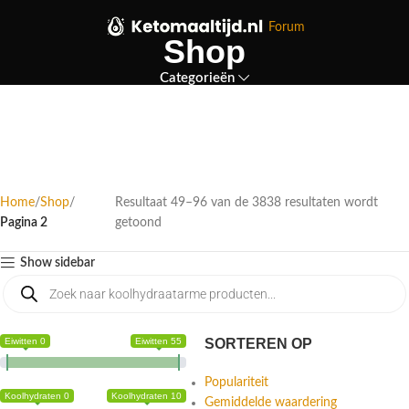
Forum
Shop
Categorieën
Home
Shop
Resultaat 49–96 van de 3838 resultaten wordt
Pagina 2
getoond
Show sidebar
Eiwitten 0
Eiwitten 55
SORTEREN OP
Populariteit
Koolhydraten 0
Koolhydraten 10
Gemiddelde waardering