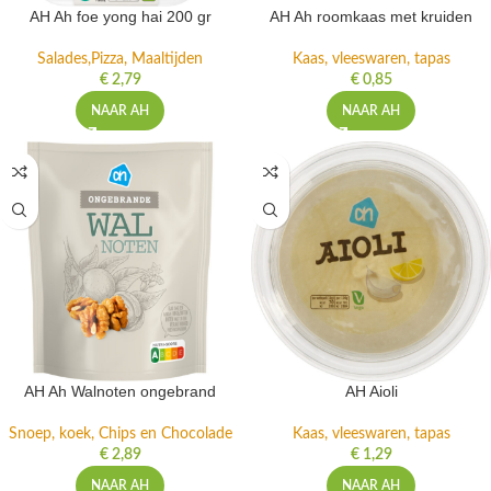
AH Ah foe yong hai 200 gr
AH Ah roomkaas met kruiden
Salades,Pizza, Maaltijden
Kaas, vleeswaren, tapas
€
2,79
€
0,85
NAAR AH
NAAR AH
AH Ah Walnoten ongebrand
AH Aioli
Snoep, koek, Chips en Chocolade
Kaas, vleeswaren, tapas
€
2,89
€
1,29
NAAR AH
NAAR AH