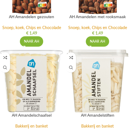
AH Amandelen gezouten
AH Amandelen met rooksmaak
Snoep, koek, Chips en Chocolade
Snoep, koek, Chips en Chocolade
€
1,49
€
1,49
NAAR AH
NAAR AH
AH Amandelschaafsel
AH Amandelstiften
Bakkerij en banket
Bakkerij en banket