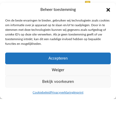
Beheer toestemming
Om de beste ervaringen te bieden, gebruiken wij technologieën zoals cookies
om informatie over je apparaat op te slaan en/of te raadplegen. Door in te
stemmen met deze technologieën kunnen wij gegevens zoals surfgedrag of
unieke ID's op deze site verwerken. Als je geen toestemming geeft of uw
toestemming intrekt, kan dit een nadelige invloed hebben op bepaalde
functies en mogelijkheden.
Accepteren
AH Appelsap 6-pack
AH Arachide olie
Weiger
Frisdrank, sappen, koffie, thee
Pasta, rijst en wereldkeuken
€
1,66
€
4,49
Bekijk voorkeuren
NAAR AH
NAAR AH
Cookiebeleid
Privacyverklaring
Imprint
inkel op
Filters