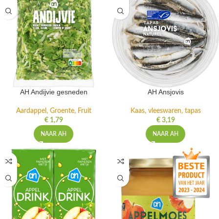
AH Andijvie gesneden
AH Ansjovis
Aardappel, Groente, Fruit
Kaas, vleeswaren, tapas
€
1,79
€
3,19
NAAR AH
NAAR AH