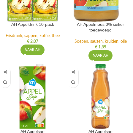
AH Appeldrink 10-pack
AH Appelmoes 0% suiker
toegevoegd
Frisdrank, sappen, koffie, thee
€
2,07
Soepen, sauzen, kruiden, olie
€
1,89
NAAR AH
NAAR AH
AH Appelsap
AH Appelsap