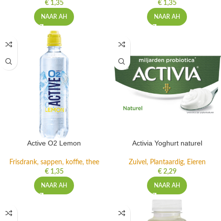
€
1,35
€
1,35
NAAR AH
NAAR AH
Active O2 Lemon
Activia Yoghurt naturel
Frisdrank, sappen, koffie, thee
Zuivel, Plantaardig, Eieren
€
1,35
€
2,29
NAAR AH
NAAR AH