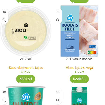
AH Aioli
AH Alaska koolvis
Kaas, vleeswaren, tapas
Vlees, kip, vis, vega
€
2,29
€
2,69
NAAR AH
NAAR AH