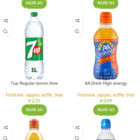
NAAR AH
NAAR AH
7up Regular lemon lime
AA Drink High energy
Frisdrank, sappen, koffie, thee
Frisdrank, sappen, koffie, thee
€
2,15
€
0,99
NAAR AH
NAAR AH