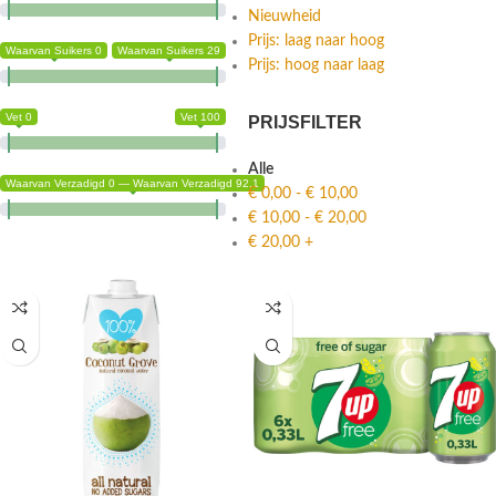
Nieuwheid
Prijs: laag naar hoog
Waarvan Suikers 0
Waarvan Suikers 29
Prijs: hoog naar laag
Vet 0
Vet 100
PRIJSFILTER
Alle
Waarvan Verzadigd 0 — Waarvan Verzadigd 92.1
€
0,00
-
€
10,00
€
10,00
-
€
20,00
€
20,00
+