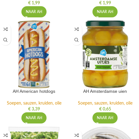
€
1,99
€
1,99
NAAR AH
NAAR AH
AH American hotdogs
AH Amsterdamse uien
Soepen, sauzen, kruiden, olie
Soepen, sauzen, kruiden, olie
€
3,39
€
0,65
NAAR AH
NAAR AH