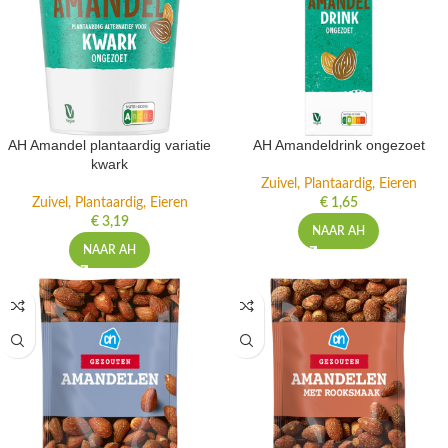
AH Amandel plantaardig variatie
AH Amandeldrink ongezoet
kwark
Zuivel, Plantaardig, Eieren
Zuivel, Plantaardig, Eieren
€
1,65
€
3,19
NAAR AH
NAAR AH