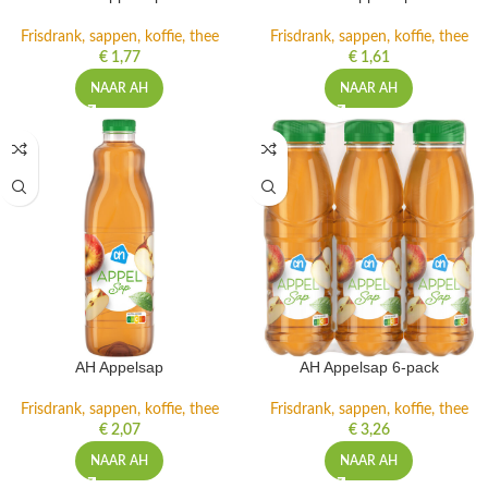
Frisdrank, sappen, koffie, thee
Frisdrank, sappen, koffie, thee
€
1,77
€
1,61
NAAR AH
NAAR AH
AH Appelsap
AH Appelsap 6-pack
Frisdrank, sappen, koffie, thee
Frisdrank, sappen, koffie, thee
€
2,07
€
3,26
NAAR AH
NAAR AH