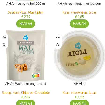
AH Ah foe yong hai 200 gr
AH Ah roomkaas met kruiden
Salades,Pizza, Maaltijden
Kaas, vleeswaren, tapas
€
2,79
€
0,85
NAAR AH
NAAR AH
AH Ah Walnoten ongebrand
AH Aioli
Snoep, koek, Chips en Chocolade
Kaas, vleeswaren, tapas
€
2,89
€
1,29
NAAR AH
NAAR AH