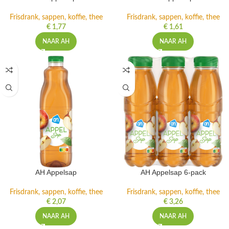
Frisdrank, sappen, koffie, thee
Frisdrank, sappen, koffie, thee
€
1,77
€
1,61
NAAR AH
NAAR AH
AH Appelsap
AH Appelsap 6-pack
Frisdrank, sappen, koffie, thee
Frisdrank, sappen, koffie, thee
€
2,07
€
3,26
NAAR AH
NAAR AH