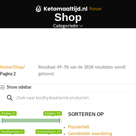
Forum
Shop
Categorieën
Home
Shop
Resultaat 49–96 van de 3838 resultaten wordt
Pagina 2
getoond
Show sidebar
Eiwitten 0
Eiwitten 55
SORTEREN OP
Populariteit
Koolhydraten 0
Koolhydraten 10
Gemiddelde waardering