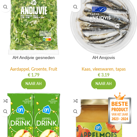
AH Andijvie gesneden
AH Ansjovis
Aardappel, Groente, Fruit
Kaas, vleeswaren, tapas
€
1,79
€
3,19
NAAR AH
NAAR AH