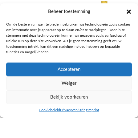
Beheer toestemming
Om de beste ervaringen te bieden, gebruiken wij technologieën zoals cookies
om informatie over je apparaat op te slaan en/of te raadplegen. Door in te
stemmen met deze technologieën kunnen wij gegevens zoals surfgedrag of
unieke ID's op deze site verwerken. Als je geen toestemming geeft of uw
toestemming intrekt, kan dit een nadelige invloed hebben op bepaalde
functies en mogelijkheden.
Accepteren
AH Appelsap 6-pack
AH Arachide olie
Weiger
Frisdrank, sappen, koffie, thee
Pasta, rijst en wereldkeuken
€
1,66
€
4,49
Bekijk voorkeuren
NAAR AH
NAAR AH
Cookiebeleid
Privacyverklaring
Imprint
inkel op
Filters