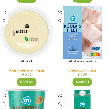
AH Aioli
AH Alaska koolvis
Kaas, vleeswaren, tapas
Vlees, kip, vis, vega
€
2,29
€
2,69
NAAR AH
NAAR AH