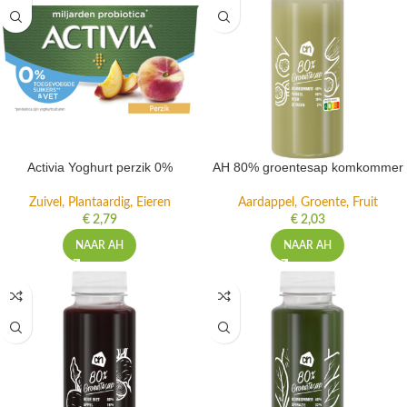
Activia Yoghurt perzik 0%
AH 80% groentesap komkommer
Zuivel, Plantaardig, Eieren
Aardappel, Groente, Fruit
€
2,79
€
2,03
NAAR AH
NAAR AH