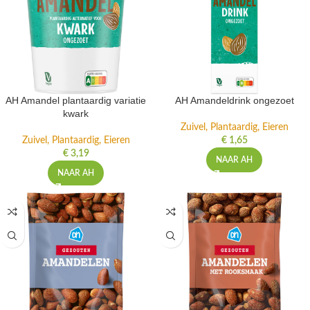
AH Amandel plantaardig variatie
AH Amandeldrink ongezoet
kwark
Zuivel, Plantaardig, Eieren
Zuivel, Plantaardig, Eieren
€
1,65
€
3,19
NAAR AH
NAAR AH