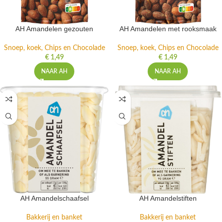
AH Amandelen gezouten
AH Amandelen met rooksmaak
Snoep, koek, Chips en Chocolade
Snoep, koek, Chips en Chocolade
€
1,49
€
1,49
NAAR AH
NAAR AH
AH Amandelschaafsel
AH Amandelstiften
Bakkerij en banket
Bakkerij en banket