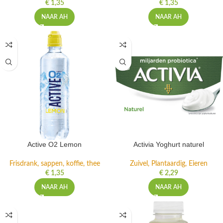
€
1,35
€
1,35
NAAR AH
NAAR AH
Active O2 Lemon
Activia Yoghurt naturel
Frisdrank, sappen, koffie, thee
Zuivel, Plantaardig, Eieren
€
1,35
€
2,29
NAAR AH
NAAR AH