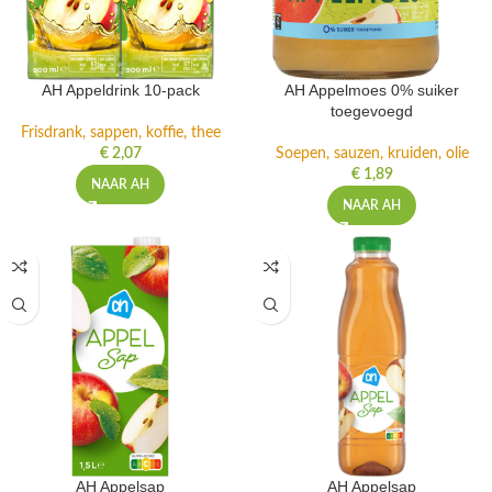
AH Appeldrink 10-pack
AH Appelmoes 0% suiker
toegevoegd
Frisdrank, sappen, koffie, thee
€
2,07
Soepen, sauzen, kruiden, olie
€
1,89
NAAR AH
NAAR AH
AH Appelsap
AH Appelsap