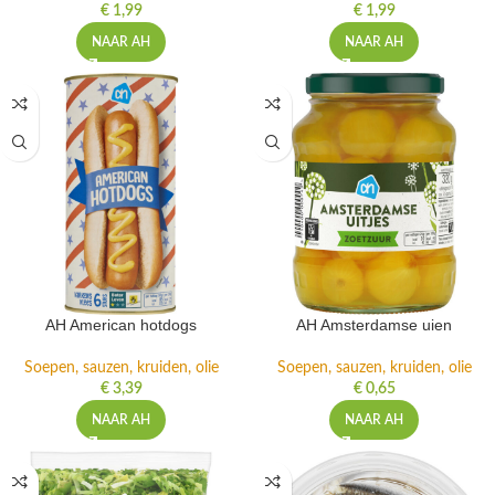
€
1,99
€
1,99
NAAR AH
NAAR AH
AH American hotdogs
AH Amsterdamse uien
Soepen, sauzen, kruiden, olie
Soepen, sauzen, kruiden, olie
€
3,39
€
0,65
NAAR AH
NAAR AH