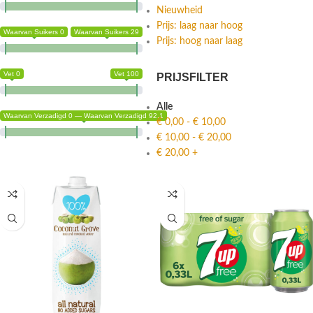
Nieuwheid
Prijs: laag naar hoog
Waarvan Suikers 0
Waarvan Suikers 29
Prijs: hoog naar laag
Vet 0
Vet 100
PRIJSFILTER
Alle
Waarvan Verzadigd 0 — Waarvan Verzadigd 92.1
€
0,00
-
€
10,00
€
10,00
-
€
20,00
€
20,00
+