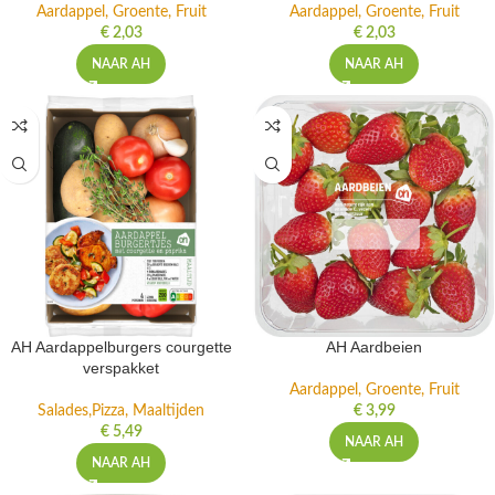
Aardappel, Groente, Fruit
Aardappel, Groente, Fruit
€
2,03
€
2,03
NAAR AH
NAAR AH
AH Aardappelburgers courgette
AH Aardbeien
verspakket
Aardappel, Groente, Fruit
Salades,Pizza, Maaltijden
€
3,99
€
5,49
NAAR AH
NAAR AH