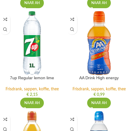
NAAR AH
NAAR AH
7up Regular lemon lime
AA Drink High energy
Frisdrank, sappen, koffie, thee
Frisdrank, sappen, koffie, thee
€
2,15
€
0,99
NAAR AH
NAAR AH