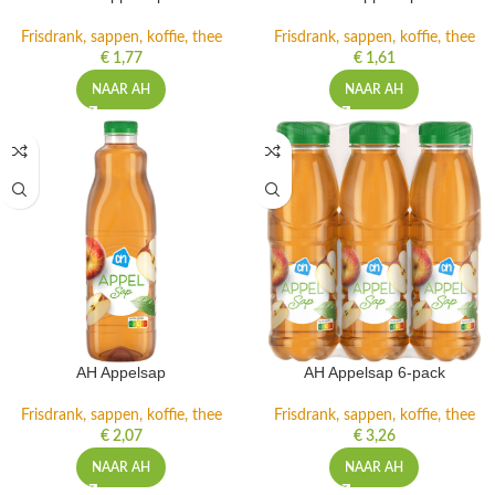
Frisdrank, sappen, koffie, thee
Frisdrank, sappen, koffie, thee
€
1,77
€
1,61
NAAR AH
NAAR AH
AH Appelsap
AH Appelsap 6-pack
Frisdrank, sappen, koffie, thee
Frisdrank, sappen, koffie, thee
€
2,07
€
3,26
NAAR AH
NAAR AH