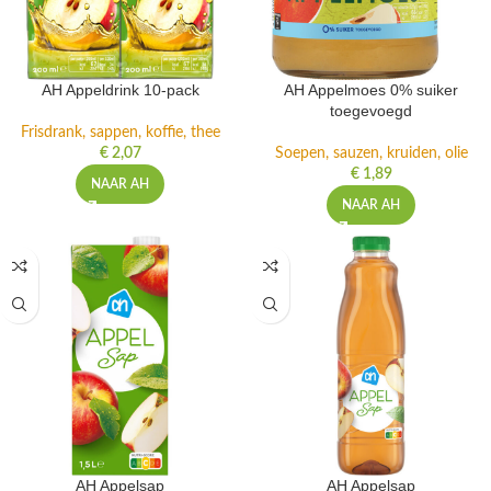
AH Appeldrink 10-pack
AH Appelmoes 0% suiker
toegevoegd
Frisdrank, sappen, koffie, thee
€
2,07
Soepen, sauzen, kruiden, olie
€
1,89
NAAR AH
NAAR AH
AH Appelsap
AH Appelsap