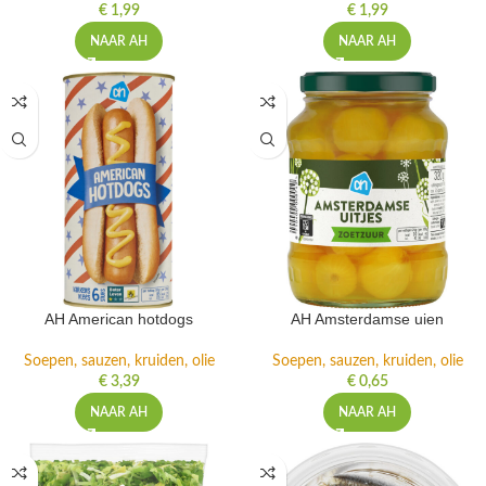
€
1,99
€
1,99
NAAR AH
NAAR AH
AH American hotdogs
AH Amsterdamse uien
Soepen, sauzen, kruiden, olie
Soepen, sauzen, kruiden, olie
€
3,39
€
0,65
NAAR AH
NAAR AH