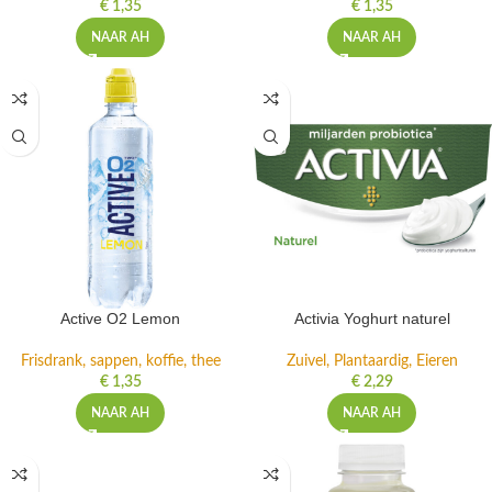
€
1,35
€
1,35
NAAR AH
NAAR AH
Active O2 Lemon
Activia Yoghurt naturel
Frisdrank, sappen, koffie, thee
Zuivel, Plantaardig, Eieren
€
1,35
€
2,29
NAAR AH
NAAR AH