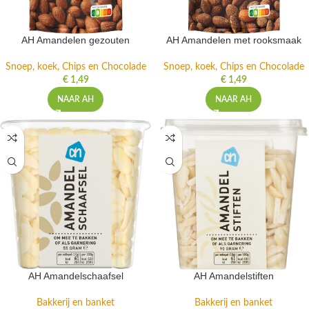
AH Amandelen gezouten
AH Amandelen met rooksmaak
Snoep, koek, Chips en Chocolade
Snoep, koek, Chips en Chocolade
€
1,49
€
1,49
NAAR AH
NAAR AH
AH Amandelschaafsel
AH Amandelstiften
Bakkerij en banket
Bakkerij en banket