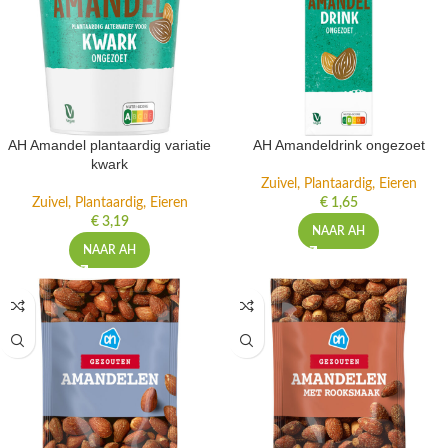
AH Amandel plantaardig variatie
AH Amandeldrink ongezoet
kwark
Zuivel, Plantaardig, Eieren
Zuivel, Plantaardig, Eieren
€
1,65
€
3,19
NAAR AH
NAAR AH