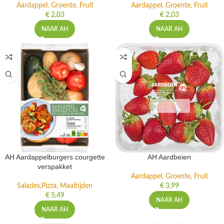
Aardappel, Groente, Fruit
Aardappel, Groente, Fruit
€
2,03
€
2,03
NAAR AH
NAAR AH
AH Aardappelburgers courgette
AH Aardbeien
verspakket
Aardappel, Groente, Fruit
Salades,Pizza, Maaltijden
€
3,99
€
5,49
NAAR AH
NAAR AH