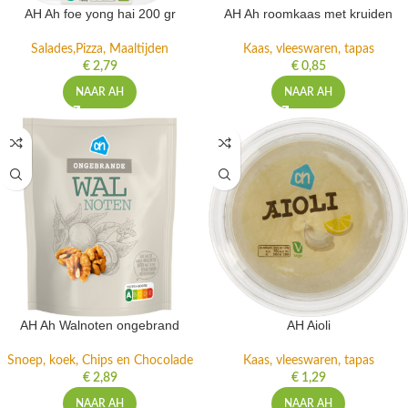
AH Ah foe yong hai 200 gr
AH Ah roomkaas met kruiden
Salades,Pizza, Maaltijden
Kaas, vleeswaren, tapas
€
2,79
€
0,85
NAAR AH
NAAR AH
AH Ah Walnoten ongebrand
AH Aioli
Snoep, koek, Chips en Chocolade
Kaas, vleeswaren, tapas
€
2,89
€
1,29
NAAR AH
NAAR AH