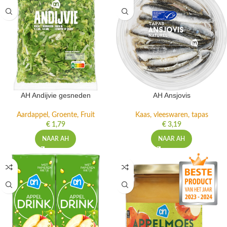
AH Andijvie gesneden
AH Ansjovis
Aardappel, Groente, Fruit
Kaas, vleeswaren, tapas
€
1,79
€
3,19
NAAR AH
NAAR AH