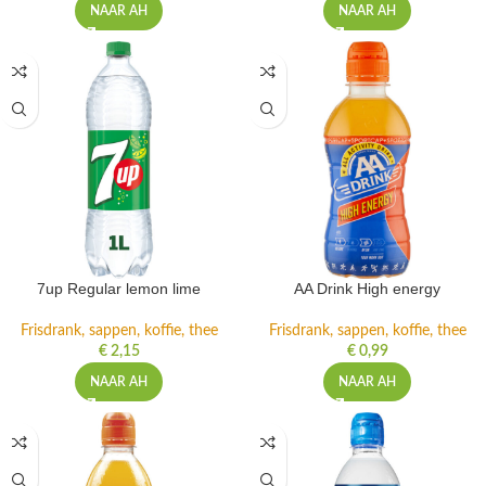
NAAR AH
NAAR AH
7up Regular lemon lime
AA Drink High energy
Frisdrank, sappen, koffie, thee
Frisdrank, sappen, koffie, thee
€
2,15
€
0,99
NAAR AH
NAAR AH