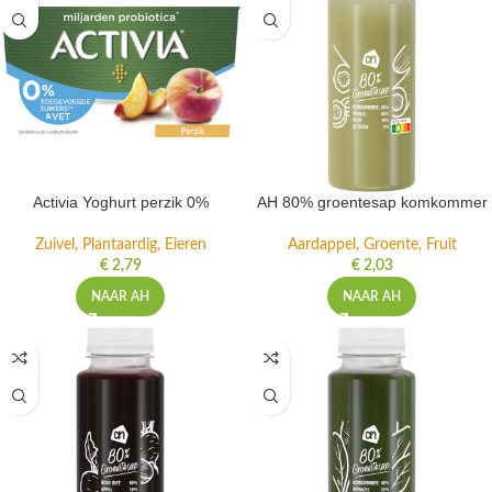
Activia Yoghurt perzik 0%
AH 80% groentesap komkommer
Zuivel, Plantaardig, Eieren
Aardappel, Groente, Fruit
€
2,79
€
2,03
NAAR AH
NAAR AH