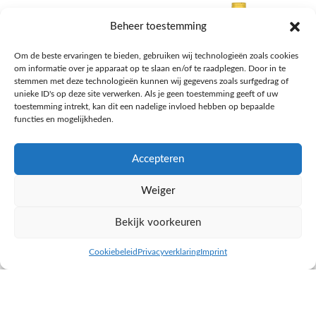
Beheer toestemming
Om de beste ervaringen te bieden, gebruiken wij technologieën zoals cookies
om informatie over je apparaat op te slaan en/of te raadplegen. Door in te
stemmen met deze technologieën kunnen wij gegevens zoals surfgedrag of
unieke ID's op deze site verwerken. Als je geen toestemming geeft of uw
toestemming intrekt, kan dit een nadelige invloed hebben op bepaalde
functies en mogelijkheden.
Accepteren
AH Appelsap 6-pack
AH Arachide olie
Weiger
Frisdrank, sappen, koffie, thee
Pasta, rijst en wereldkeuken
€
1,66
€
4,49
Bekijk voorkeuren
NAAR AH
NAAR AH
Cookiebeleid
Privacyverklaring
Imprint
inkel op
Filters