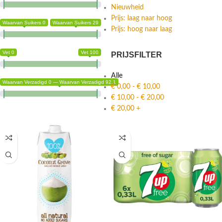
Nieuwheid
Prijs: laag naar hoog
Waarvan Suikers 0
Waarvan Suikers 29
Prijs: hoog naar laag
Vet 0
Vet 100
PRIJSFILTER
Alle
Waarvan Verzadigd 0 — Waarvan Verzadigd 92.1
€
0,00
-
€
10,00
€
10,00
-
€
20,00
€
20,00
+