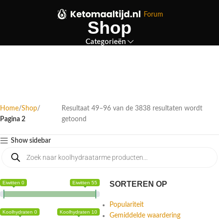
Forum
Shop
Categorieën
Home
Shop
Resultaat 49–96 van de 3838 resultaten wordt
Pagina 2
getoond
Show sidebar
Eiwitten 0
Eiwitten 55
SORTEREN OP
Populariteit
Koolhydraten 0
Koolhydraten 10
Gemiddelde waardering