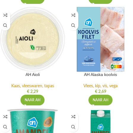
AH Aioli
AH Alaska koolvis
Kaas, vleeswaren, tapas
Vlees, kip, vis, vega
€
2,29
€
2,69
NAAR AH
NAAR AH