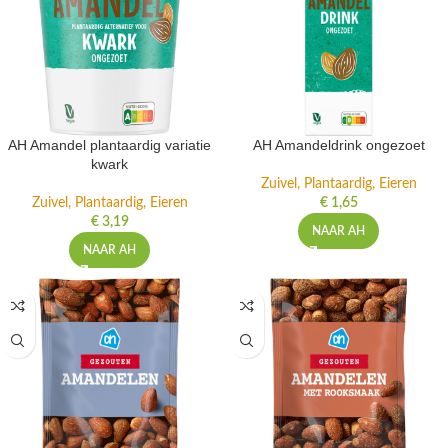
AH Amandel plantaardig variatie
AH Amandeldrink ongezoet
kwark
Zuivel, Plantaardig, Eieren
Zuivel, Plantaardig, Eieren
€
1,65
€
3,19
NAAR AH
NAAR AH