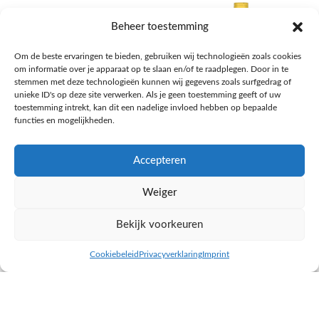
Beheer toestemming
Om de beste ervaringen te bieden, gebruiken wij technologieën zoals cookies
om informatie over je apparaat op te slaan en/of te raadplegen. Door in te
stemmen met deze technologieën kunnen wij gegevens zoals surfgedrag of
unieke ID's op deze site verwerken. Als je geen toestemming geeft of uw
toestemming intrekt, kan dit een nadelige invloed hebben op bepaalde
functies en mogelijkheden.
Accepteren
AH Appelsap 6-pack
AH Arachide olie
Weiger
Frisdrank, sappen, koffie, thee
Pasta, rijst en wereldkeuken
€
1,66
€
4,49
Bekijk voorkeuren
NAAR AH
NAAR AH
Cookiebeleid
Privacyverklaring
Imprint
inkel op
Filters