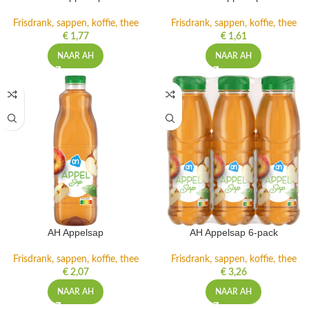
Frisdrank, sappen, koffie, thee
Frisdrank, sappen, koffie, thee
€
1,77
€
1,61
NAAR AH
NAAR AH
AH Appelsap
AH Appelsap 6-pack
Frisdrank, sappen, koffie, thee
Frisdrank, sappen, koffie, thee
€
2,07
€
3,26
NAAR AH
NAAR AH