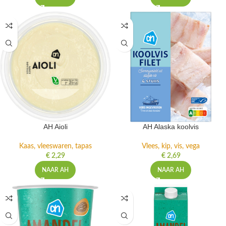
AH Aioli
AH Alaska koolvis
Kaas, vleeswaren, tapas
Vlees, kip, vis, vega
€
2,29
€
2,69
NAAR AH
NAAR AH