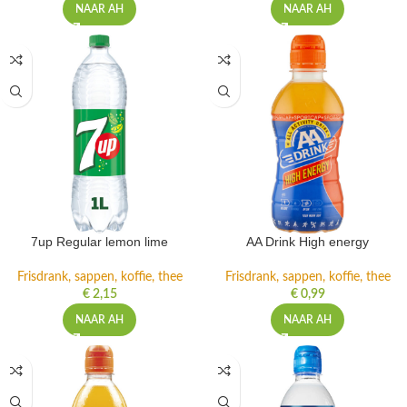
NAAR AH
NAAR AH
7up Regular lemon lime
AA Drink High energy
Frisdrank, sappen, koffie, thee
Frisdrank, sappen, koffie, thee
€
2,15
€
0,99
NAAR AH
NAAR AH