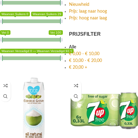
Nieuwheid
Prijs: laag naar hoog
Waarvan Suikers 0
Waarvan Suikers 29
Prijs: hoog naar laag
Vet 0
Vet 100
PRIJSFILTER
Alle
Waarvan Verzadigd 0 — Waarvan Verzadigd 92.1
€
0,00
-
€
10,00
€
10,00
-
€
20,00
€
20,00
+