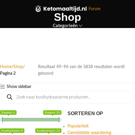
Forum
Shop
Categorieën
Home
Shop
Resultaat 49–96 van de 3838 resultaten wordt
Pagina 2
getoond
Show sidebar
Eiwitten 0
Eiwitten 55
SORTEREN OP
Populariteit
Koolhydraten 0
Koolhydraten 10
Gemiddelde waardering