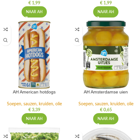
€
1,99
€
1,99
NAAR AH
NAAR AH
AH American hotdogs
AH Amsterdamse uien
Soepen, sauzen, kruiden, olie
Soepen, sauzen, kruiden, olie
€
3,39
€
0,65
NAAR AH
NAAR AH