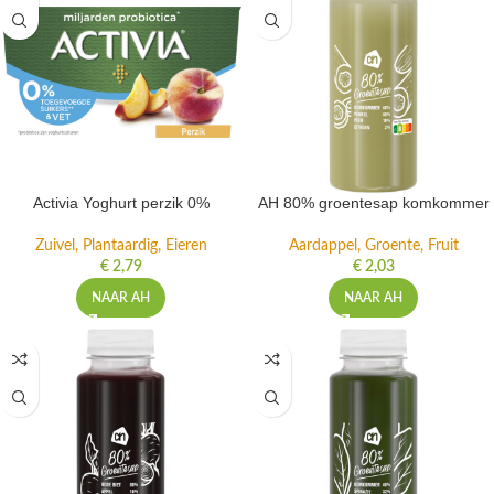
Activia Yoghurt perzik 0%
AH 80% groentesap komkommer
Zuivel, Plantaardig, Eieren
Aardappel, Groente, Fruit
€
2,79
€
2,03
NAAR AH
NAAR AH