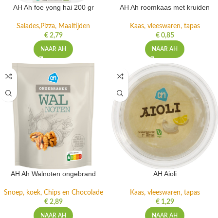
AH Ah foe yong hai 200 gr
AH Ah roomkaas met kruiden
Salades,Pizza, Maaltijden
Kaas, vleeswaren, tapas
€
2,79
€
0,85
NAAR AH
NAAR AH
AH Ah Walnoten ongebrand
AH Aioli
Snoep, koek, Chips en Chocolade
Kaas, vleeswaren, tapas
€
2,89
€
1,29
NAAR AH
NAAR AH