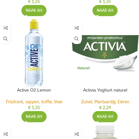
€
1,35
€
1,35
NAAR AH
NAAR AH
Active O2 Lemon
Activia Yoghurt naturel
Frisdrank, sappen, koffie, thee
Zuivel, Plantaardig, Eieren
€
1,35
€
2,29
NAAR AH
NAAR AH