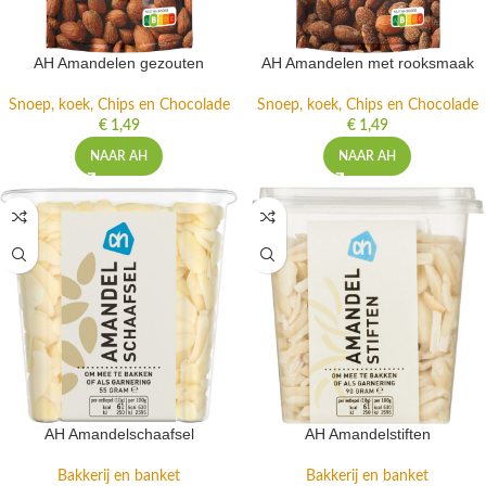
AH Amandelen gezouten
AH Amandelen met rooksmaak
Snoep, koek, Chips en Chocolade
Snoep, koek, Chips en Chocolade
€
1,49
€
1,49
NAAR AH
NAAR AH
AH Amandelschaafsel
AH Amandelstiften
Bakkerij en banket
Bakkerij en banket