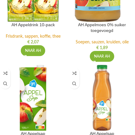
AH Appeldrink 10-pack
AH Appelmoes 0% suiker
toegevoegd
Frisdrank, sappen, koffie, thee
€
2,07
Soepen, sauzen, kruiden, olie
€
1,89
NAAR AH
NAAR AH
AH Appelsap
AH Appelsap