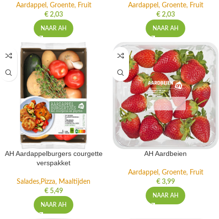
Aardappel, Groente, Fruit
Aardappel, Groente, Fruit
€
2,03
€
2,03
NAAR AH
NAAR AH
AH Aardappelburgers courgette
AH Aardbeien
verspakket
Aardappel, Groente, Fruit
Salades,Pizza, Maaltijden
€
3,99
€
5,49
NAAR AH
NAAR AH