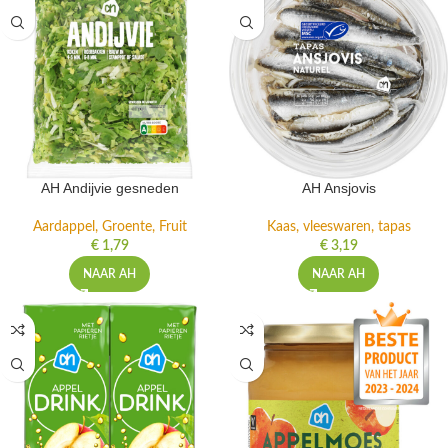
AH Andijvie gesneden
AH Ansjovis
Aardappel, Groente, Fruit
Kaas, vleeswaren, tapas
€
1,79
€
3,19
NAAR AH
NAAR AH