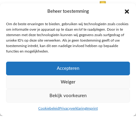
Beheer toestemming
Om de beste ervaringen te bieden, gebruiken wij technologieën zoals cookies
om informatie over je apparaat op te slaan en/of te raadplegen. Door in te
stemmen met deze technologieën kunnen wij gegevens zoals surfgedrag of
unieke ID's op deze site verwerken. Als je geen toestemming geeft of uw
toestemming intrekt, kan dit een nadelige invloed hebben op bepaalde
functies en mogelijkheden.
Accepteren
AH Appelsap 6-pack
AH Arachide olie
Weiger
Frisdrank, sappen, koffie, thee
Pasta, rijst en wereldkeuken
€
1,66
€
4,49
Bekijk voorkeuren
NAAR AH
NAAR AH
Cookiebeleid
Privacyverklaring
Imprint
inkel op
Filters