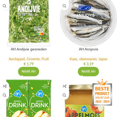
AH Andijvie gesneden
AH Ansjovis
Aardappel, Groente, Fruit
Kaas, vleeswaren, tapas
€
1,79
€
3,19
NAAR AH
NAAR AH