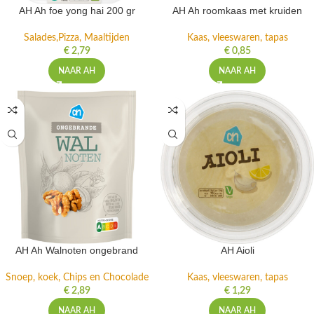
AH Ah foe yong hai 200 gr
AH Ah roomkaas met kruiden
Salades,Pizza, Maaltijden
Kaas, vleeswaren, tapas
€
2,79
€
0,85
NAAR AH
NAAR AH
AH Ah Walnoten ongebrand
AH Aioli
Snoep, koek, Chips en Chocolade
Kaas, vleeswaren, tapas
€
2,89
€
1,29
NAAR AH
NAAR AH