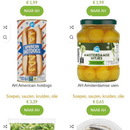
€
1,99
€
1,99
NAAR AH
NAAR AH
AH American hotdogs
AH Amsterdamse uien
Soepen, sauzen, kruiden, olie
Soepen, sauzen, kruiden, olie
€
3,39
€
0,65
NAAR AH
NAAR AH