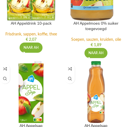
AH Appeldrink 10-pack
AH Appelmoes 0% suiker
toegevoegd
Frisdrank, sappen, koffie, thee
€
2,07
Soepen, sauzen, kruiden, olie
€
1,89
NAAR AH
NAAR AH
AH Appelsap
AH Appelsap