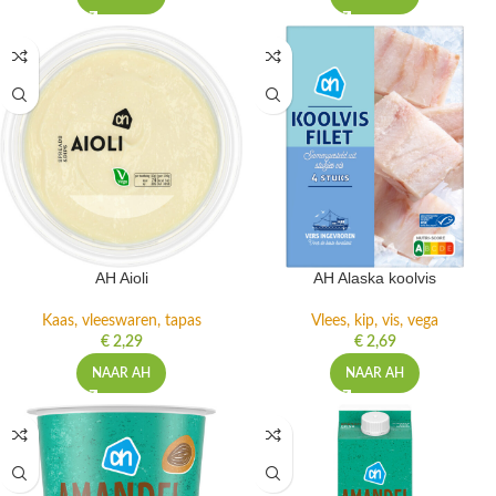
AH Aioli
AH Alaska koolvis
Kaas, vleeswaren, tapas
Vlees, kip, vis, vega
€
2,29
€
2,69
NAAR AH
NAAR AH