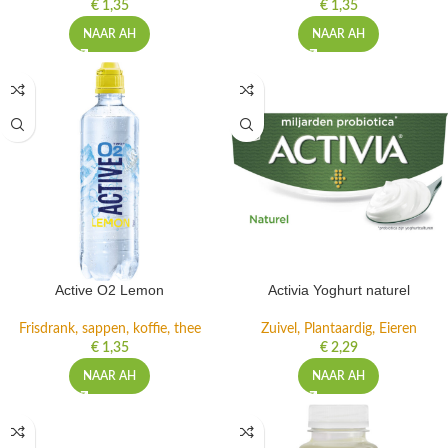
€
1,35
€
1,35
NAAR AH
NAAR AH
Active O2 Lemon
Activia Yoghurt naturel
Frisdrank, sappen, koffie, thee
Zuivel, Plantaardig, Eieren
€
1,35
€
2,29
NAAR AH
NAAR AH