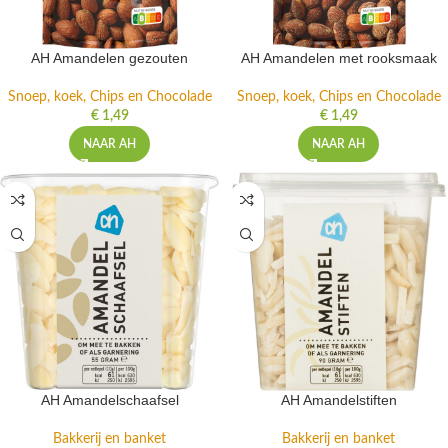
AH Amandelen gezouten
AH Amandelen met rooksmaak
Snoep, koek, Chips en Chocolade
Snoep, koek, Chips en Chocolade
€
1,49
€
1,49
NAAR AH
NAAR AH
AH Amandelschaafsel
AH Amandelstiften
Bakkerij en banket
Bakkerij en banket