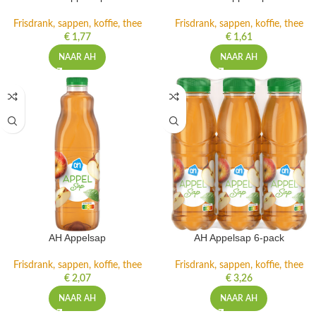
Frisdrank, sappen, koffie, thee
Frisdrank, sappen, koffie, thee
€
1,77
€
1,61
NAAR AH
NAAR AH
AH Appelsap
AH Appelsap 6-pack
Frisdrank, sappen, koffie, thee
Frisdrank, sappen, koffie, thee
€
2,07
€
3,26
NAAR AH
NAAR AH