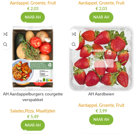
Aardappel, Groente, Fruit
Aardappel, Groente, Fruit
€
2,03
€
2,03
NAAR AH
NAAR AH
AH Aardappelburgers courgette
AH Aardbeien
verspakket
Aardappel, Groente, Fruit
Salades,Pizza, Maaltijden
€
3,99
€
5,49
NAAR AH
NAAR AH