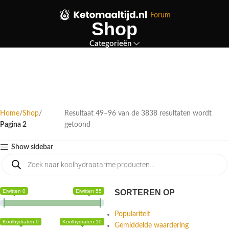
Forum
Shop
Categorieën
Home
Shop
Resultaat 49–96 van de 3838 resultaten wordt
Pagina 2
getoond
Show sidebar
Eiwitten 0
Eiwitten 55
SORTEREN OP
Populariteit
Koolhydraten 0
Koolhydraten 10
Gemiddelde waardering