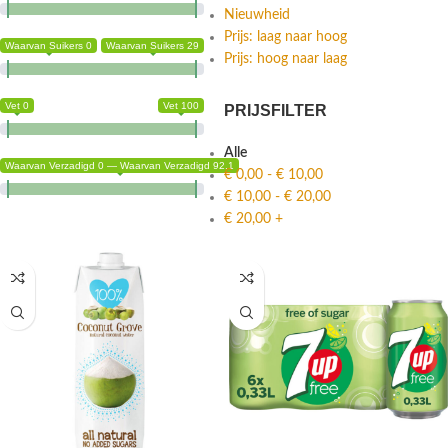
Nieuwheid
Prijs: laag naar hoog
Waarvan Suikers 0
Waarvan Suikers 29
Prijs: hoog naar laag
Vet 0
Vet 100
PRIJSFILTER
Alle
Waarvan Verzadigd 0 — Waarvan Verzadigd 92.1
€
0,00
-
€
10,00
€
10,00
-
€
20,00
€
20,00
+