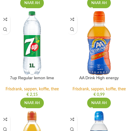
NAAR AH
NAAR AH
7up Regular lemon lime
AA Drink High energy
Frisdrank, sappen, koffie, thee
Frisdrank, sappen, koffie, thee
€
2,15
€
0,99
NAAR AH
NAAR AH