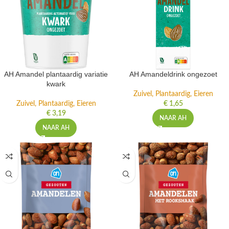
AH Amandel plantaardig variatie
AH Amandeldrink ongezoet
kwark
Zuivel, Plantaardig, Eieren
Zuivel, Plantaardig, Eieren
€
1,65
€
3,19
NAAR AH
NAAR AH