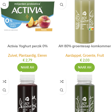
Activia Yoghurt perzik 0%
AH 80% groentesap komkommer
Zuivel, Plantaardig, Eieren
Aardappel, Groente, Fruit
€
2,79
€
2,03
NAAR AH
NAAR AH