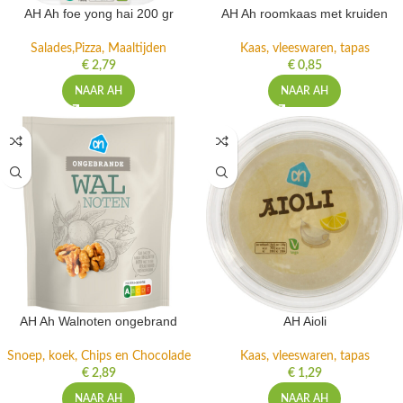
AH Ah foe yong hai 200 gr
AH Ah roomkaas met kruiden
Salades,Pizza, Maaltijden
Kaas, vleeswaren, tapas
€
2,79
€
0,85
NAAR AH
NAAR AH
AH Ah Walnoten ongebrand
AH Aioli
Snoep, koek, Chips en Chocolade
Kaas, vleeswaren, tapas
€
2,89
€
1,29
NAAR AH
NAAR AH