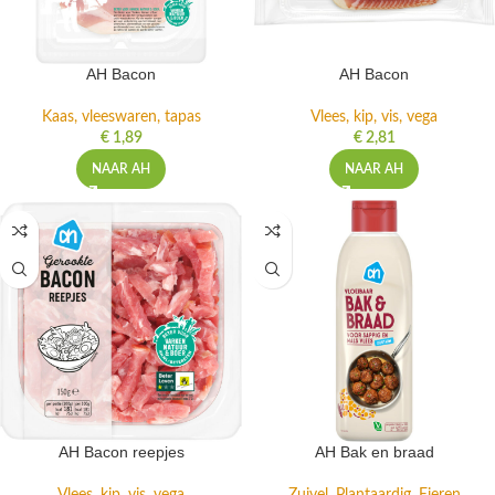
AH Bacon
AH Bacon
Kaas, vleeswaren, tapas
Vlees, kip, vis, vega
€
1,89
€
2,81
NAAR AH
NAAR AH
AH Bacon reepjes
AH Bak en braad