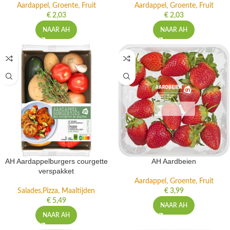
Aardappel, Groente, Fruit
Aardappel, Groente, Fruit
€
2,03
€
2,03
NAAR AH
NAAR AH
AH Aardappelburgers courgette
AH Aardbeien
verspakket
Aardappel, Groente, Fruit
Salades,Pizza, Maaltijden
€
3,99
€
5,49
NAAR AH
NAAR AH