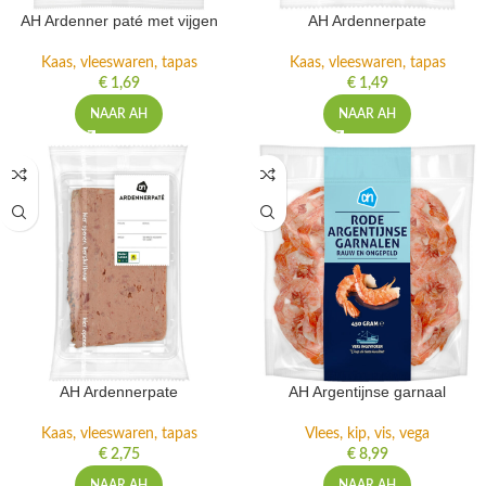
AH Ardenner paté met vijgen
AH Ardennerpate
Kaas, vleeswaren, tapas
Kaas, vleeswaren, tapas
€
1,69
€
1,49
NAAR AH
NAAR AH
AH Ardennerpate
AH Argentijnse garnaal
Kaas, vleeswaren, tapas
Vlees, kip, vis, vega
€
2,75
€
8,99
NAAR AH
NAAR AH