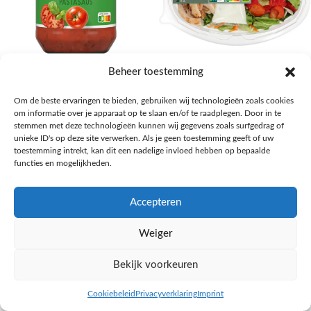
AH Basilicum pastasaus
AH Basis maaltijdsalade gegrilde
Beheer toestemming
kip
Pasta, rijst en wereldkeuken
Om de beste ervaringen te bieden, gebruiken wij technologieën zoals cookies
€
1,59
Salades,Pizza, Maaltijden
om informatie over je apparaat op te slaan en/of te raadplegen. Door in te
€
3,39
NAAR AH
stemmen met deze technologieën kunnen wij gegevens zoals surfgedrag of
NAAR AH
unieke ID's op deze site verwerken. Als je geen toestemming geeft of uw
toestemming intrekt, kan dit een nadelige invloed hebben op bepaalde
functies en mogelijkheden.
Accepteren
Weiger
Bekijk voorkeuren
Cookiebeleid
Privacyverklaring
Imprint
inkel op
Filters