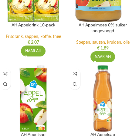
AH Appeldrink 10-pack
AH Appelmoes 0% suiker
toegevoegd
Frisdrank, sappen, koffie, thee
€
2,07
Soepen, sauzen, kruiden, olie
€
1,89
NAAR AH
NAAR AH
AH Appelsap
AH Appelsap