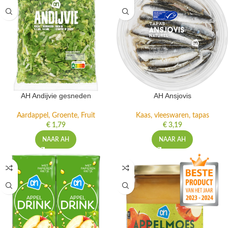
AH Andijvie gesneden
AH Ansjovis
Aardappel, Groente, Fruit
Kaas, vleeswaren, tapas
€
1,79
€
3,19
NAAR AH
NAAR AH