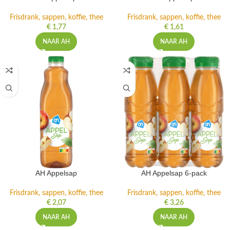
Frisdrank, sappen, koffie, thee
Frisdrank, sappen, koffie, thee
€
1,77
€
1,61
NAAR AH
NAAR AH
AH Appelsap
AH Appelsap 6-pack
Frisdrank, sappen, koffie, thee
Frisdrank, sappen, koffie, thee
€
2,07
€
3,26
NAAR AH
NAAR AH