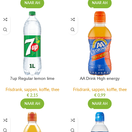
NAAR AH
NAAR AH
7up Regular lemon lime
AA Drink High energy
Frisdrank, sappen, koffie, thee
Frisdrank, sappen, koffie, thee
€
2,15
€
0,99
NAAR AH
NAAR AH