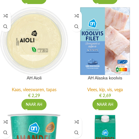
AH Aioli
AH Alaska koolvis
Kaas, vleeswaren, tapas
Vlees, kip, vis, vega
€
2,29
€
2,69
NAAR AH
NAAR AH