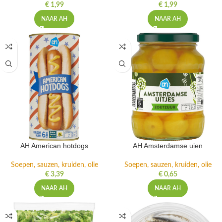
€
1,99
€
1,99
NAAR AH
NAAR AH
AH American hotdogs
AH Amsterdamse uien
Soepen, sauzen, kruiden, olie
Soepen, sauzen, kruiden, olie
€
3,39
€
0,65
NAAR AH
NAAR AH