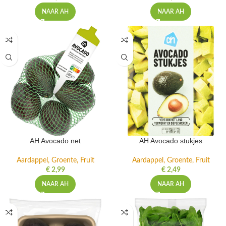
NAAR AH
NAAR AH
AH Avocado net
AH Avocado stukjes
Aardappel, Groente, Fruit
Aardappel, Groente, Fruit
€
2,99
€
2,49
NAAR AH
NAAR AH