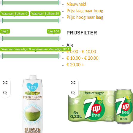
Nieuwheid
Prijs: laag naar hoog
Waarvan Suikers 0
Waarvan Suikers 29
Prijs: hoog naar laag
Vet 0
Vet 100
PRIJSFILTER
Alle
Waarvan Verzadigd 0 — Waarvan Verzadigd 92.1
€
0,00
-
€
10,00
€
10,00
-
€
20,00
€
20,00
+