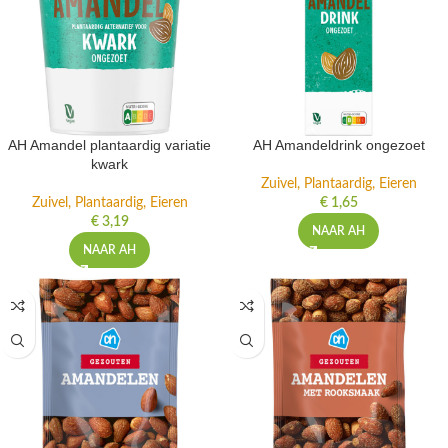
AH Amandel plantaardig variatie
AH Amandeldrink ongezoet
kwark
Zuivel, Plantaardig, Eieren
Zuivel, Plantaardig, Eieren
€
1,65
€
3,19
NAAR AH
NAAR AH