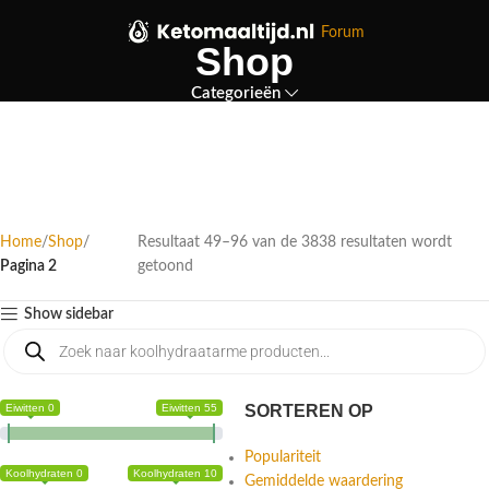
Forum
Shop
Categorieën
Home
Shop
Resultaat 49–96 van de 3838 resultaten wordt
Pagina 2
getoond
Show sidebar
Eiwitten 0
Eiwitten 55
SORTEREN OP
Populariteit
Koolhydraten 0
Koolhydraten 10
Gemiddelde waardering