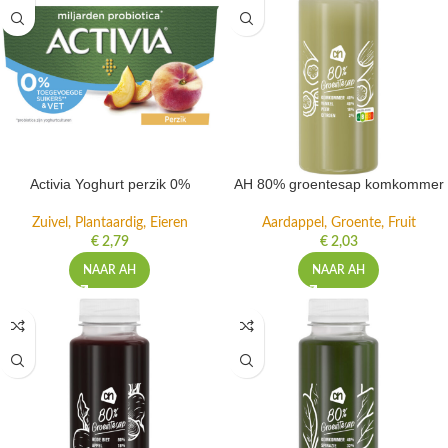
Activia Yoghurt perzik 0%
AH 80% groentesap komkommer
Zuivel, Plantaardig, Eieren
Aardappel, Groente, Fruit
€
2,79
€
2,03
NAAR AH
NAAR AH