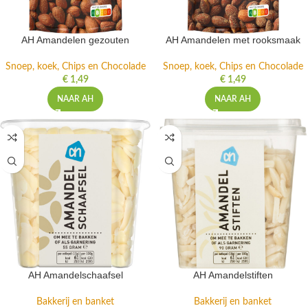
AH Amandelen gezouten
AH Amandelen met rooksmaak
Snoep, koek, Chips en Chocolade
Snoep, koek, Chips en Chocolade
€
1,49
€
1,49
NAAR AH
NAAR AH
AH Amandelschaafsel
AH Amandelstiften
Bakkerij en banket
Bakkerij en banket