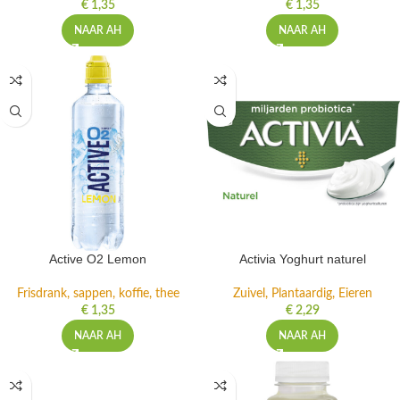
€
1,35
€
1,35
NAAR AH
NAAR AH
Active O2 Lemon
Activia Yoghurt naturel
Frisdrank, sappen, koffie, thee
Zuivel, Plantaardig, Eieren
€
1,35
€
2,29
NAAR AH
NAAR AH