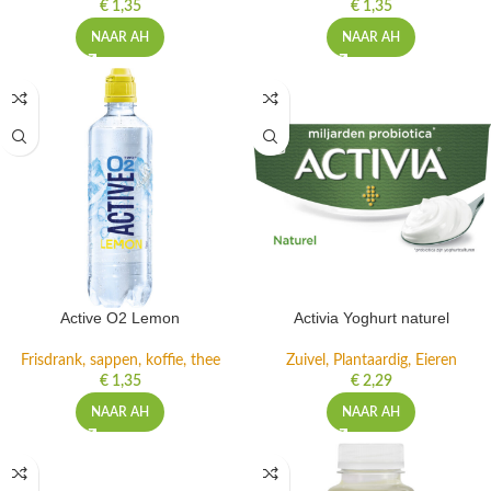
€
1,35
€
1,35
NAAR AH
NAAR AH
Active O2 Lemon
Activia Yoghurt naturel
Frisdrank, sappen, koffie, thee
Zuivel, Plantaardig, Eieren
€
1,35
€
2,29
NAAR AH
NAAR AH