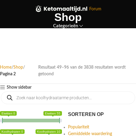
Forum
Shop
Categorieën
Home
Shop
Resultaat 49–96 van de 3838 resultaten wordt
Pagina 2
getoond
Show sidebar
Eiwitten 0
Eiwitten 55
SORTEREN OP
Populariteit
Koolhydraten 0
Koolhydraten 10
Gemiddelde waardering