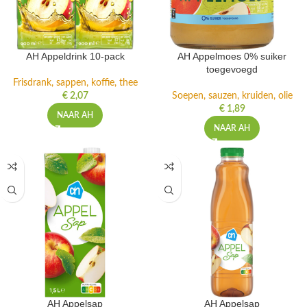
AH Appeldrink 10-pack
AH Appelmoes 0% suiker
toegevoegd
Frisdrank, sappen, koffie, thee
€
2,07
Soepen, sauzen, kruiden, olie
€
1,89
NAAR AH
NAAR AH
AH Appelsap
AH Appelsap