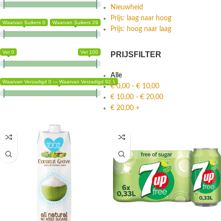
Nieuwheid
Prijs: laag naar hoog
Waarvan Suikers 0
Waarvan Suikers 29
Prijs: hoog naar laag
Vet 0
Vet 100
PRIJSFILTER
Alle
Waarvan Verzadigd 0 — Waarvan Verzadigd 92.1
€
0,00
-
€
10,00
€
10,00
-
€
20,00
€
20,00
+