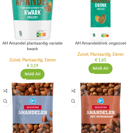
AH Amandel plantaardig variatie
AH Amandeldrink ongezoet
kwark
Zuivel, Plantaardig, Eieren
Zuivel, Plantaardig, Eieren
€
1,65
€
3,19
NAAR AH
NAAR AH