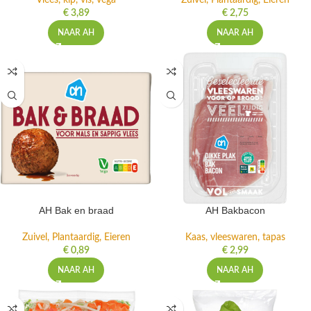
Vlees, kip, vis, vega
Zuivel, Plantaardig, Eieren
€
3,89
€
2,75
NAAR AH
NAAR AH
AH Bak en braad
AH Bakbacon
Zuivel, Plantaardig, Eieren
Kaas, vleeswaren, tapas
€
0,89
€
2,99
NAAR AH
NAAR AH