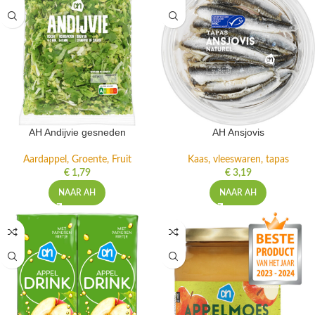
AH Andijvie gesneden
AH Ansjovis
Aardappel, Groente, Fruit
Kaas, vleeswaren, tapas
€
1,79
€
3,19
NAAR AH
NAAR AH