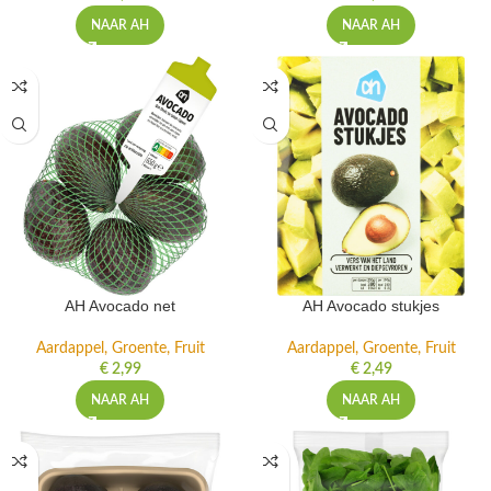
NAAR AH
NAAR AH
AH Avocado net
AH Avocado stukjes
Aardappel, Groente, Fruit
Aardappel, Groente, Fruit
€
2,99
€
2,49
NAAR AH
NAAR AH