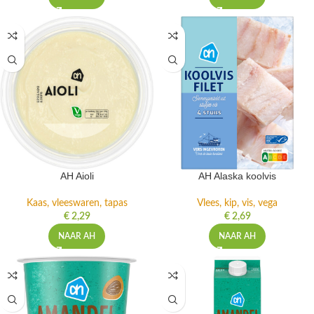
AH Aioli
AH Alaska koolvis
Kaas, vleeswaren, tapas
Vlees, kip, vis, vega
€
2,29
€
2,69
NAAR AH
NAAR AH