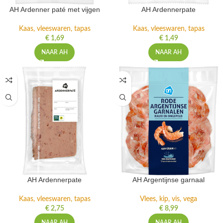
AH Ardenner paté met vijgen
AH Ardennerpate
Kaas, vleeswaren, tapas
Kaas, vleeswaren, tapas
€
1,69
€
1,49
NAAR AH
NAAR AH
AH Ardennerpate
AH Argentijnse garnaal
Kaas, vleeswaren, tapas
Vlees, kip, vis, vega
€
2,75
€
8,99
NAAR AH
NAAR AH