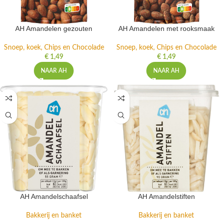
AH Amandelen gezouten
AH Amandelen met rooksmaak
Snoep, koek, Chips en Chocolade
Snoep, koek, Chips en Chocolade
€
1,49
€
1,49
NAAR AH
NAAR AH
AH Amandelschaafsel
AH Amandelstiften
Bakkerij en banket
Bakkerij en banket