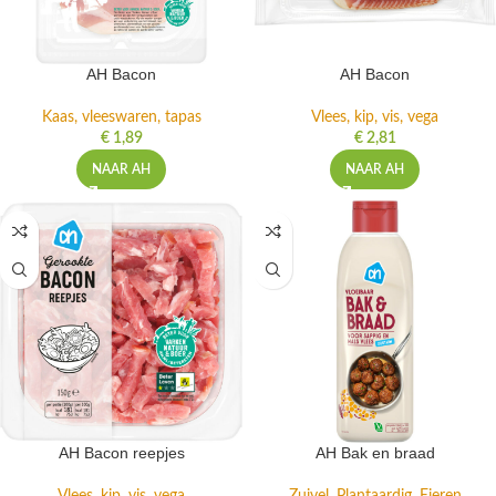
AH Bacon
AH Bacon
Kaas, vleeswaren, tapas
Vlees, kip, vis, vega
€
1,89
€
2,81
NAAR AH
NAAR AH
AH Bacon reepjes
AH Bak en braad