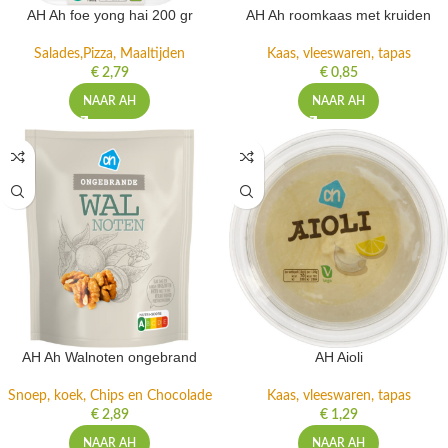
AH Ah foe yong hai 200 gr
AH Ah roomkaas met kruiden
Salades,Pizza, Maaltijden
Kaas, vleeswaren, tapas
€
2,79
€
0,85
NAAR AH
NAAR AH
AH Ah Walnoten ongebrand
AH Aioli
Snoep, koek, Chips en Chocolade
Kaas, vleeswaren, tapas
€
2,89
€
1,29
NAAR AH
NAAR AH