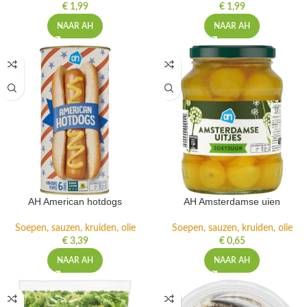
€
1,99
€
1,99
NAAR AH
NAAR AH
AH American hotdogs
AH Amsterdamse uien
Soepen, sauzen, kruiden, olie
Soepen, sauzen, kruiden, olie
€
3,39
€
0,65
NAAR AH
NAAR AH