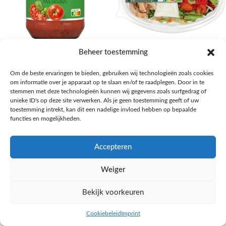
AH Basilicum pastasaus
AH Basis maaltijdsalade gegrilde
Beheer toestemming
kip
Pasta, rijst en wereldkeuken
Om de beste ervaringen te bieden, gebruiken wij technologieën zoals cookies
€
1,59
Salades,Pizza, Maaltijden
om informatie over je apparaat op te slaan en/of te raadplegen. Door in te
€
3,39
NAAR AH
stemmen met deze technologieën kunnen wij gegevens zoals surfgedrag of
NAAR AH
unieke ID's op deze site verwerken. Als je geen toestemming geeft of uw
toestemming intrekt, kan dit een nadelige invloed hebben op bepaalde
functies en mogelijkheden.
Accepteren
Weiger
Bekijk voorkeuren
Cookiebeleid
Imprint
inkel op
Filters