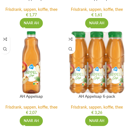
Frisdrank, sappen, koffie, thee
Frisdrank, sappen, koffie, thee
€
1,77
€
1,61
NAAR AH
NAAR AH
AH Appelsap
AH Appelsap 6-pack
Frisdrank, sappen, koffie, thee
Frisdrank, sappen, koffie, thee
€
2,07
€
3,26
NAAR AH
NAAR AH