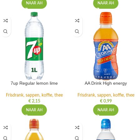
NAAR AH
NAAR AH
7up Regular lemon lime
AA Drink High energy
Frisdrank, sappen, koffie, thee
Frisdrank, sappen, koffie, thee
€
2,15
€
0,99
NAAR AH
NAAR AH