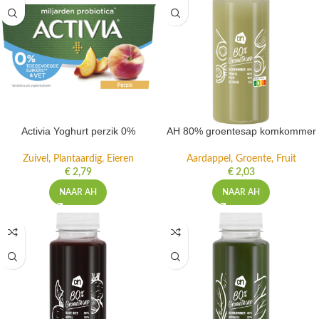
Activia Yoghurt perzik 0%
AH 80% groentesap komkommer
Zuivel, Plantaardig, Eieren
Aardappel, Groente, Fruit
€
2,79
€
2,03
NAAR AH
NAAR AH