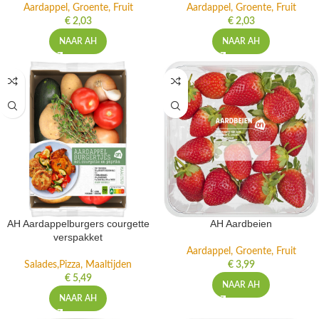
Aardappel, Groente, Fruit
Aardappel, Groente, Fruit
€
2,03
€
2,03
NAAR AH
NAAR AH
AH Aardappelburgers courgette
AH Aardbeien
verspakket
Aardappel, Groente, Fruit
Salades,Pizza, Maaltijden
€
3,99
€
5,49
NAAR AH
NAAR AH